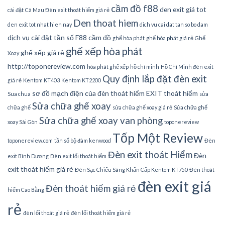
cầm đồ f88
den exit giá tot
cài đặt
Cà Mau Đèn exit thoát hiểm giá rẻ
Den thoat hiem
den exit tot nhat hien nay
dich vu cai dat tan so bo dam
dịch vụ cài đặt tần số
F88 cầm đồ
ghế hòa phát
ghế hòa phát giá rẻ
Ghế
ghế xếp hòa phát
ghế xếp giá rẻ
Xoay
http://toponereview.com
hòa phát ghế xếp
hồ chí minh
Hồ Chí Minh đèn exit
Quy định lắp đặt đèn exit
giá rẻ
Kentom KT403
Kentom KT2200
sơ đồ mạch điện của đèn thoát hiểm EXIT thoát hiểm
Sua chua
sửa
Sửa chữa ghế xoay
chữa ghế
sửa chữa ghế xoay giá rẻ
Sửa chữa ghế
Sửa chữa ghế xoay van phòng
xoay Sài Gòn
toponereview
Tốp Một Review
toponereview.com
tần số bộ đàm kenwood
Đèn
Đèn exit thoát Hiểm
Đèn
exit Bình Dương
Đèn exit lối thoát hiểm
exit thoát hiểm giá rẻ
Đèn Sạc Chiếu Sáng Khẩn Cấp Kentom KT750
Đèn thoát
đèn exit giá
Đèn thoát hiểm giá rẻ
hiểm Cao Bằng
rẻ
đèn lối thoát giá rẻ
đèn lối thoát hiểm giá rẻ