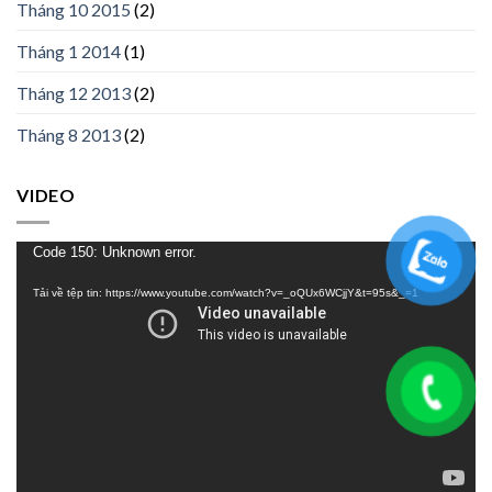
Tháng 10 2015
(2)
Tháng 1 2014
(1)
Tháng 12 2013
(2)
Tháng 8 2013
(2)
VIDEO
Trình
Code 150: Unknown error.
chơi
Tải về tệp tin: https://www.youtube.com/watch?v=_oQUx6WCjjY&t=95s&_=1
Video