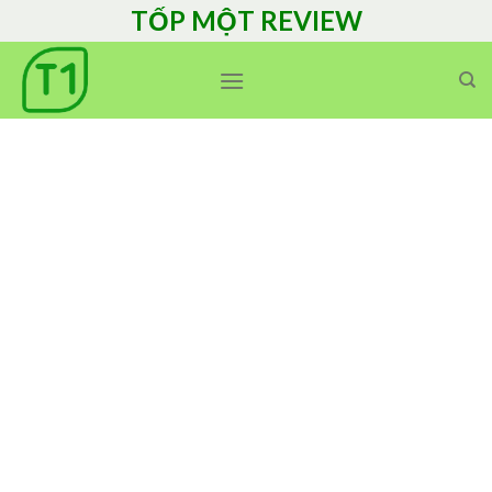
Skip
TỐP MỘT REVIEW
to
content