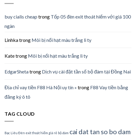
buy cialis cheap
trong
Tốp 05 đèn exit thoát hiểm với giá 100
ngàn
Linhka
trong
Môi bị nổi hạt màu trắng li ty
Kate
trong
Môi bị nổi hạt màu trắng li ty
EdgarSheta
trong
Dịch vụ cài đặt tần số bộ đàm tại Đồng Nai
Địa chỉ vay tiền F88 Hà Nội uy tín »
trong
F88 Vay tiền bằng
đăng ký ô tô
TAG CLOUD
cai dat tan so bo dam
Bạc Liêu Đèn exit thoát hiểm giá rẻ
bộ đàm