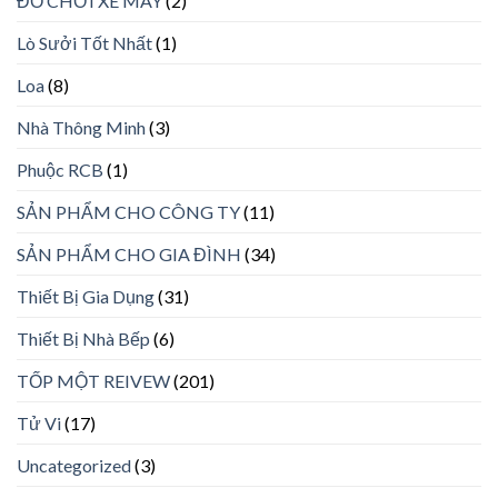
ĐỒ CHƠI XE MÁY
(2)
Lò Sưởi Tốt Nhất
(1)
Loa
(8)
Nhà Thông Minh
(3)
Phuộc RCB
(1)
SẢN PHẨM CHO CÔNG TY
(11)
SẢN PHẨM CHO GIA ĐÌNH
(34)
Thiết Bị Gia Dụng
(31)
Thiết Bị Nhà Bếp
(6)
TỐP MỘT REIVEW
(201)
Tử Vi
(17)
Uncategorized
(3)