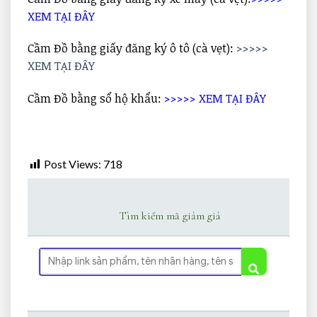
XEM TẠI ĐÂY
Cầm Đồ bằng giấy đăng ký ô tô (cà vẹt):
>>>>>
XEM TẠI ĐÂY
Cầm Đồ bằng sổ hộ khẩu:
>>>>> XEM TẠI ĐÂY
Post Views:
718
Tìm kiếm mã giảm giá