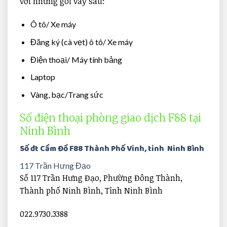
với những gói vay sau:
Ô tô/ Xe máy
Đăng ký (cà vẹt) ô tô/ Xe máy
Điện thoại/ Máy tính bảng
Laptop
Vàng, bạc/Trang sức
Số điện thoại phòng giao dịch F88 tại
Ninh Bình
Số đt Cầm Đồ F88 Thành Phố Vinh, tỉnh Ninh Bình
117 Trần Hưng Đạo
Số 117 Trần Hưng Đạo, Phường Đông Thành,
Thành phố Ninh Bình, Tỉnh Ninh Bình
022.9730.3388