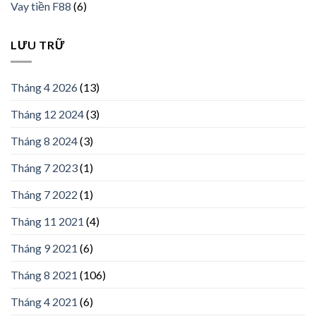
Vay tiền F88
(6)
LƯU TRỮ
Tháng 4 2026
(13)
Tháng 12 2024
(3)
Tháng 8 2024
(3)
Tháng 7 2023
(1)
Tháng 7 2022
(1)
Tháng 11 2021
(4)
Tháng 9 2021
(6)
Tháng 8 2021
(106)
Tháng 4 2021
(6)