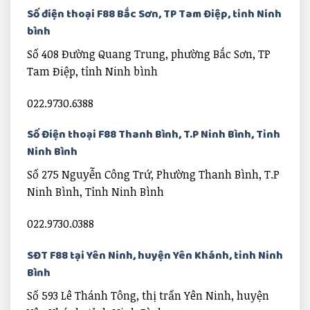
Số điện thoại F88 Bắc Sơn, TP Tam Điệp, tỉnh Ninh
bình
Số 408 Đường Quang Trung, phường Bắc Sơn, TP
Tam Điệp, tỉnh Ninh bình
022.9730.6388
Số Điện thoại F88 Thanh Bình, T.P Ninh Bình, Tỉnh
Ninh Bình
Số 275 Nguyễn Công Trứ, Phường Thanh Bình, T.P
Ninh Bình, Tỉnh Ninh Bình
022.9730.0388
SĐT F88 tại Yên Ninh, huyện Yên Khánh, tỉnh Ninh
Bình
Số 593 Lê Thánh Tông, thị trấn Yên Ninh, huyện