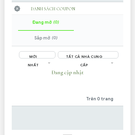
DANH SÁCH COUPON
(0)
Đang mở
(0)
Sắp mở
MỚI
TẤT CẢ NHÀ CUNG
NHẤT
CẤP
Đang cập nhật
Trên 0 trang