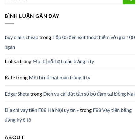
BÌNH LUẬN GẦN ĐÂY
buy cialis cheap
trong
Tốp 05 đèn exit thoát hiểm với giá 100
ngàn
Linhka
trong
Môi bị nổi hạt màu trắng li ty
Kate
trong
Môi bị nổi hạt màu trắng li ty
EdgarSheta
trong
Dịch vụ cài đặt tần số bộ đàm tại Đồng Nai
Địa chỉ vay tiền F88 Hà Nội uy tín »
trong
F88 Vay tiền bằng
đăng ký ô tô
ABOUT