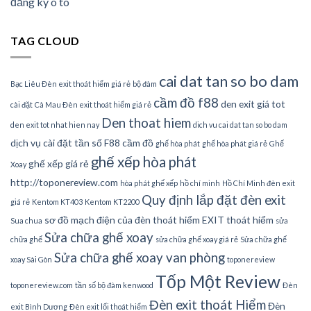
đăng ký ô tô
TAG CLOUD
cai dat tan so bo dam
Bạc Liêu Đèn exit thoát hiểm giá rẻ
bộ đàm
cầm đồ f88
den exit giá tot
cài đặt
Cà Mau Đèn exit thoát hiểm giá rẻ
Den thoat hiem
den exit tot nhat hien nay
dich vu cai dat tan so bo dam
dịch vụ cài đặt tần số
F88 cầm đồ
ghế hòa phát
ghế hòa phát giá rẻ
Ghế
ghế xếp hòa phát
ghế xếp giá rẻ
Xoay
http://toponereview.com
hòa phát ghế xếp
hồ chí minh
Hồ Chí Minh đèn exit
Quy định lắp đặt đèn exit
giá rẻ
Kentom KT403
Kentom KT2200
sơ đồ mạch điện của đèn thoát hiểm EXIT thoát hiểm
Sua chua
sửa
Sửa chữa ghế xoay
chữa ghế
sửa chữa ghế xoay giá rẻ
Sửa chữa ghế
Sửa chữa ghế xoay van phòng
xoay Sài Gòn
toponereview
Tốp Một Review
toponereview.com
tần số bộ đàm kenwood
Đèn
Đèn exit thoát Hiểm
Đèn
exit Bình Dương
Đèn exit lối thoát hiểm