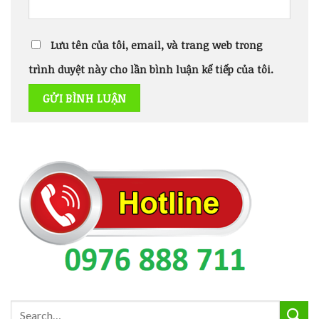
Lưu tên của tôi, email, và trang web trong
trình duyệt này cho lần bình luận kế tiếp của tôi.