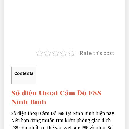
Rate this post
Contents
Số điện thoại Cầm Đồ F88
Ninh Bình
Số điện thoại Cầm Đồ F88 tại Ninh Bình hiện nay.
Nếu bạn đang muốn tìm kiếm phòng giao dịch
F88 gần nhất, có thể vào website F88 và nhập Số