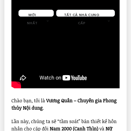
MỚI
TẤT CẢ NHÀ CUNG
NHẤT
CẤP
Đang cập nhật
Trên 0 trang
Chào bạn, tôi là
Vương Quân – Chuyên gia Phong
thủy Nội dung
.
Lần này, chúng ta sẽ “tầm soát” bản thiết kế hôn
nhân cho cặp đôi
Nam 2000 (Canh Thìn)
và
Nữ