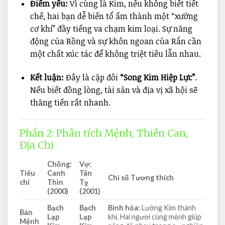
Điểm yếu:
Vì cùng là Kim, nếu không biết tiết
chế, hai bạn dễ biến tổ ấm thành một “xưởng
cơ khí” đầy tiếng va chạm kim loại. Sự năng
động của Rồng và sự khôn ngoan của Rắn cần
một chất xúc tác để không triệt tiêu lẫn nhau.
Kết luận:
Đây là cặp đôi
“Song Kim Hiệp Lực”
.
Nếu biết đồng lòng, tài sản và địa vị xã hội sẽ
thăng tiến rất nhanh.
Phần 2: Phân tích Mệnh, Thiên Can,
Địa Chi
Chồng:
Vợ:
Tiêu
Canh
Tân
Chỉ số Tương thích
chí
Thìn
Tỵ
(2000)
(2001)
Bạch
Bạch
Bình hòa:
Lưỡng Kim thành
Bản
Lạp
Lạp
khí. Hai người cùng mệnh giúp
Mệnh