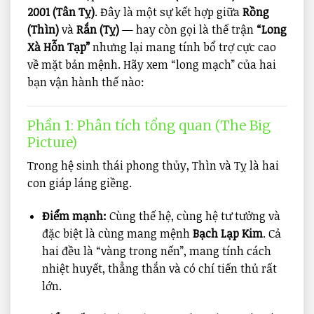
2001 (Tân Tỵ)
. Đây là một sự kết hợp giữa
Rồng
(Thìn)
và
Rắn (Tỵ)
— hay còn gọi là thế trận
“Long
Xà Hỗn Tạp”
nhưng lại mang tính bổ trợ cực cao
về mặt bản mệnh. Hãy xem “long mạch” của hai
bạn vận hành thế nào:
Phần 1: Phân tích tổng quan (The Big
Picture)
Trong hệ sinh thái phong thủy, Thìn và Tỵ là hai
con giáp láng giềng.
Điểm mạnh:
Cùng thế hệ, cùng hệ tư tưởng và
đặc biệt là cùng mang mệnh
Bạch Lạp Kim
. Cả
hai đều là “vàng trong nến”, mang tính cách
nhiệt huyết, thẳng thắn và có chí tiến thủ rất
lớn.