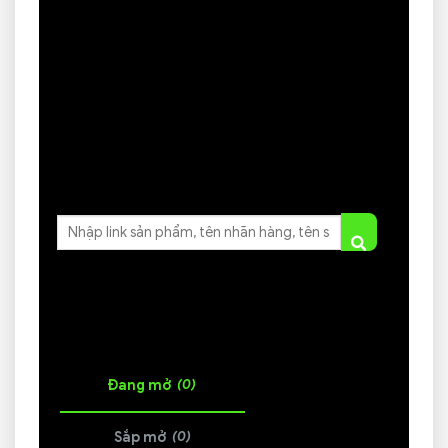
Nam 2000 Canh Thìn hợp với tuổi nào??
Chào bạn, tôi là Vương Quân – Chuyên gia Phong
thủy Nội dung. Dưới góc…
Tìm kiếm mã giảm giá
DANH SÁCH COUPON
(0)
Đang mở
(0)
Sắp mở