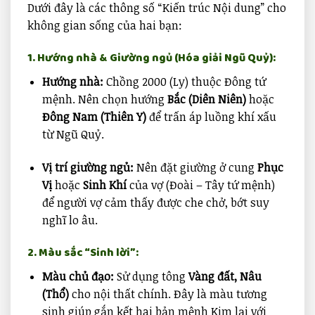
Dưới đây là các thông số “Kiến trúc Nội dung” cho
không gian sống của hai bạn:
1. Hướng nhà & Giường ngủ (Hóa giải Ngũ Quỷ):
Hướng nhà:
Chồng 2000 (Ly) thuộc Đông tứ
mệnh. Nên chọn hướng
Bắc (Diên Niên)
hoặc
Đông Nam (Thiên Y)
để trấn áp luồng khí xấu
từ Ngũ Quỷ.
Vị trí giường ngủ:
Nên đặt giường ở cung
Phục
Vị
hoặc
Sinh Khí
của vợ (Đoài – Tây tứ mệnh)
để người vợ cảm thấy được che chở, bớt suy
nghĩ lo âu.
2. Màu sắc “Sinh lời”:
Màu chủ đạo:
Sử dụng tông
Vàng đất, Nâu
(Thổ)
cho nội thất chính. Đây là màu tương
sinh giúp gắn kết hai bản mệnh Kim lại với