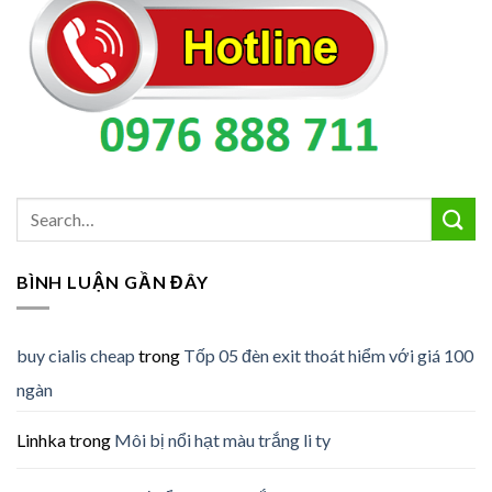
BÌNH LUẬN GẦN ĐÂY
buy cialis cheap
trong
Tốp 05 đèn exit thoát hiểm với giá 100
ngàn
Linhka
trong
Môi bị nổi hạt màu trắng li ty