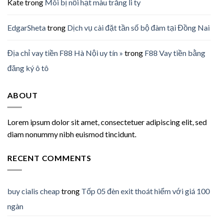
Kate
trong
Môi bị nổi hạt màu trắng li ty
EdgarSheta
trong
Dịch vụ cài đặt tần số bộ đàm tại Đồng Nai
Địa chỉ vay tiền F88 Hà Nội uy tín »
trong
F88 Vay tiền bằng
đăng ký ô tô
ABOUT
Lorem ipsum dolor sit amet, consectetuer adipiscing elit, sed
diam nonummy nibh euismod tincidunt.
RECENT COMMENTS
buy cialis cheap
trong
Tốp 05 đèn exit thoát hiểm với giá 100
ngàn