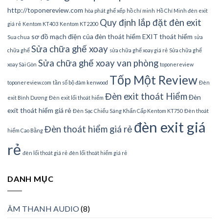
http://toponereview.com
hòa phát ghế xếp
hồ chí minh
Hồ Chí Minh đèn exit
Quy định lắp đặt đèn exit
giá rẻ
Kentom KT403
Kentom KT2200
sơ đồ mạch điện của đèn thoát hiểm EXIT thoát hiểm
Sua chua
sửa
Sửa chữa ghế xoay
chữa ghế
sửa chữa ghế xoay giá rẻ
Sửa chữa ghế
Sửa chữa ghế xoay van phòng
xoay Sài Gòn
toponereview
Tốp Một Review
toponereview.com
tần số bộ đàm kenwood
Đèn
Đèn exit thoát Hiểm
Đèn
exit Bình Dương
Đèn exit lối thoát hiểm
exit thoát hiểm giá rẻ
Đèn Sạc Chiếu Sáng Khẩn Cấp Kentom KT750
Đèn thoát
đèn exit giá
Đèn thoát hiểm giá rẻ
hiểm Cao Bằng
rẻ
đèn lối thoát giá rẻ
đèn lối thoát hiểm giá rẻ
DANH MỤC
ÂM THANH AUDIO
(8)