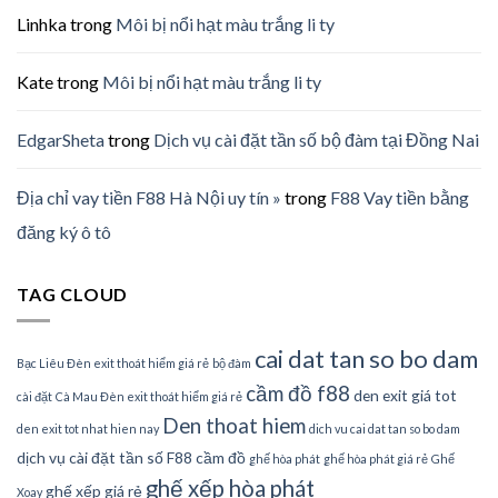
Linhka
trong
Môi bị nổi hạt màu trắng li ty
Kate
trong
Môi bị nổi hạt màu trắng li ty
EdgarSheta
trong
Dịch vụ cài đặt tần số bộ đàm tại Đồng Nai
Địa chỉ vay tiền F88 Hà Nội uy tín »
trong
F88 Vay tiền bằng
đăng ký ô tô
TAG CLOUD
cai dat tan so bo dam
Bạc Liêu Đèn exit thoát hiểm giá rẻ
bộ đàm
cầm đồ f88
den exit giá tot
cài đặt
Cà Mau Đèn exit thoát hiểm giá rẻ
Den thoat hiem
den exit tot nhat hien nay
dich vu cai dat tan so bo dam
dịch vụ cài đặt tần số
F88 cầm đồ
ghế hòa phát
ghế hòa phát giá rẻ
Ghế
ghế xếp hòa phát
ghế xếp giá rẻ
Xoay