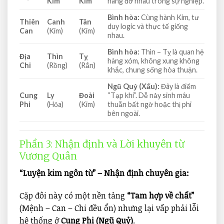
Kim
Kim
nâng đỡ nhau trong sự nghiệp.
Bình hòa:
Cùng hành Kim, tư
Thiên
Canh
Tân
duy logic và thực tế giống
Can
(Kim)
(Kim)
nhau.
Bình hòa:
Thìn – Tỵ là quan hệ
Địa
Thìn
Tỵ
hàng xóm, không xung không
Chi
(Rồng)
(Rắn)
khắc, chung sống hòa thuận.
Ngũ Quỷ (Xấu):
Đây là điểm
Cung
Ly
Đoài
“Tạp khí”. Dễ nảy sinh mâu
Phi
(Hỏa)
(Kim)
thuẫn bất ngờ hoặc thị phi
bên ngoài.
Phần 3: Nhận định và Lời khuyên từ
Vương Quân
“Luyện kim ngôn từ” – Nhận định chuyên gia:
Cặp đôi này có một nền tảng
“Tam hợp về chất”
(Mệnh – Can – Chi đều ổn) nhưng lại vấp phải lỗi
hệ thống ở
Cung Phi (Ngũ Quỷ)
.