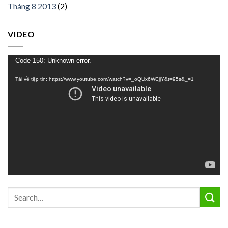
Tháng 8 2013
(2)
VIDEO
Trình
Code 150: Unknown error.
chơi
Tải về tệp tin: https://www.youtube.com/watch?v=_oQUx6WCjjY&t=95s&_=1
Video