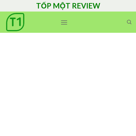
Skip
TỐP MỘT REVIEW
to
content