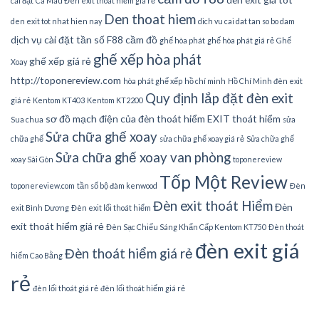
cài đặt
Cà Mau Đèn exit thoát hiểm giá rẻ
Den thoat hiem
den exit tot nhat hien nay
dich vu cai dat tan so bo dam
dịch vụ cài đặt tần số
F88 cầm đồ
ghế hòa phát
ghế hòa phát giá rẻ
Ghế
ghế xếp hòa phát
ghế xếp giá rẻ
Xoay
http://toponereview.com
hòa phát ghế xếp
hồ chí minh
Hồ Chí Minh đèn exit
Quy định lắp đặt đèn exit
giá rẻ
Kentom KT403
Kentom KT2200
sơ đồ mạch điện của đèn thoát hiểm EXIT thoát hiểm
Sua chua
sửa
Sửa chữa ghế xoay
chữa ghế
sửa chữa ghế xoay giá rẻ
Sửa chữa ghế
Sửa chữa ghế xoay van phòng
xoay Sài Gòn
toponereview
Tốp Một Review
toponereview.com
tần số bộ đàm kenwood
Đèn
Đèn exit thoát Hiểm
Đèn
exit Bình Dương
Đèn exit lối thoát hiểm
exit thoát hiểm giá rẻ
Đèn Sạc Chiếu Sáng Khẩn Cấp Kentom KT750
Đèn thoát
đèn exit giá
Đèn thoát hiểm giá rẻ
hiểm Cao Bằng
rẻ
đèn lối thoát giá rẻ
đèn lối thoát hiểm giá rẻ