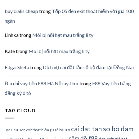
buy cialis cheap
trong
Tốp 05 đèn exit thoát hiểm với giá 100
ngàn
Linhka
trong
Môi bị nổi hạt màu trắng li ty
Kate
trong
Môi bị nổi hạt màu trắng li ty
EdgarSheta
trong
Dịch vụ cài đặt tần số bộ đàm tại Đồng Nai
Địa chỉ vay tiền F88 Hà Nội uy tín »
trong
F88 Vay tiền bằng
đăng ký ô tô
TAG CLOUD
cai dat tan so bo dam
Bạc Liêu Đèn exit thoát hiểm giá rẻ
bộ đàm
cầm đồ f88
den exit giá tot