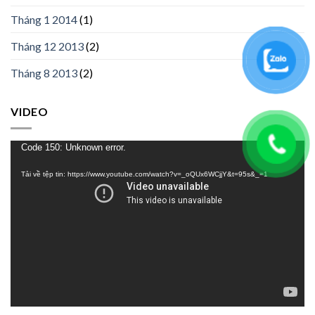
Tháng 1 2014
(1)
Tháng 12 2013
(2)
Tháng 8 2013
(2)
VIDEO
Trình
Code 150: Unknown error.
chơi
Tải về tệp tin: https://www.youtube.com/watch?v=_oQUx6WCjjY&t=95s&_=1
Video