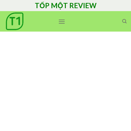
Skip
TỐP MỘT REVIEW
to
content