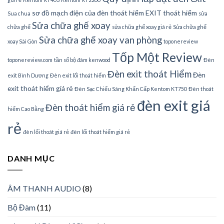
sơ đồ mạch điện của đèn thoát hiểm EXIT thoát hiểm
Sua chua
sửa
Sửa chữa ghế xoay
chữa ghế
sửa chữa ghế xoay giá rẻ
Sửa chữa ghế
Sửa chữa ghế xoay van phòng
xoay Sài Gòn
toponereview
Tốp Một Review
toponereview.com
tần số bộ đàm kenwood
Đèn
Đèn exit thoát Hiểm
Đèn
exit Bình Dương
Đèn exit lối thoát hiểm
exit thoát hiểm giá rẻ
Đèn Sạc Chiếu Sáng Khẩn Cấp Kentom KT750
Đèn thoát
đèn exit giá
Đèn thoát hiểm giá rẻ
hiểm Cao Bằng
rẻ
đèn lối thoát giá rẻ
đèn lối thoát hiểm giá rẻ
DANH MỤC
ÂM THANH AUDIO
(8)
Bộ Đàm
(11)