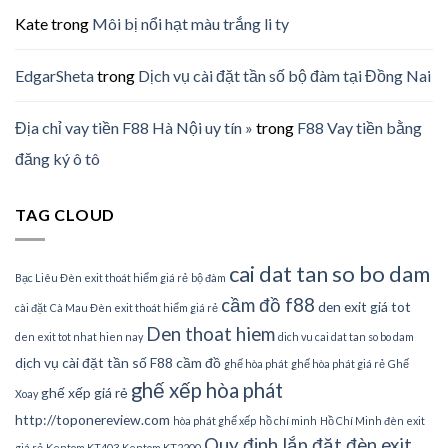
Kate
trong
Môi bị nổi hạt màu trắng li ty
EdgarSheta
trong
Dịch vụ cài đặt tần số bộ đàm tại Đồng Nai
Địa chỉ vay tiền F88 Hà Nội uy tín »
trong
F88 Vay tiền bằng
đăng ký ô tô
TAG CLOUD
cai dat tan so bo dam
Bạc Liêu Đèn exit thoát hiểm giá rẻ
bộ đàm
cầm đồ f88
den exit giá tot
cài đặt
Cà Mau Đèn exit thoát hiểm giá rẻ
Den thoat hiem
den exit tot nhat hien nay
dich vu cai dat tan so bo dam
dịch vụ cài đặt tần số
F88 cầm đồ
ghế hòa phát
ghế hòa phát giá rẻ
Ghế
ghế xếp hòa phát
ghế xếp giá rẻ
Xoay
http://toponereview.com
hòa phát ghế xếp
hồ chí minh
Hồ Chí Minh đèn exit
Quy định lắp đặt đèn exit
giá rẻ
Kentom KT403
Kentom KT2200