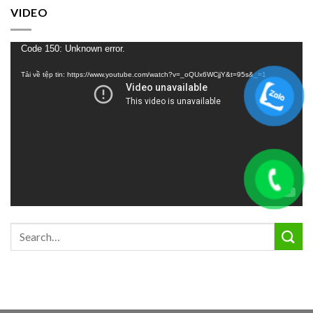
VIDEO
Trình
Code 150: Unknown error.
chơi
Tải về tệp tin: https://www.youtube.com/watch?v=_oQUx6WCjjY&t=95s&_=1
Video