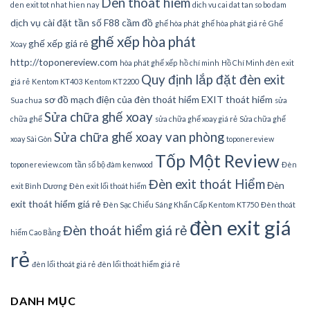
Den thoat hiem
den exit tot nhat hien nay
dich vu cai dat tan so bo dam
dịch vụ cài đặt tần số
F88 cầm đồ
ghế hòa phát
ghế hòa phát giá rẻ
Ghế
ghế xếp hòa phát
ghế xếp giá rẻ
Xoay
http://toponereview.com
hòa phát ghế xếp
hồ chí minh
Hồ Chí Minh đèn exit
Quy định lắp đặt đèn exit
giá rẻ
Kentom KT403
Kentom KT2200
sơ đồ mạch điện của đèn thoát hiểm EXIT thoát hiểm
Sua chua
sửa
Sửa chữa ghế xoay
chữa ghế
sửa chữa ghế xoay giá rẻ
Sửa chữa ghế
Sửa chữa ghế xoay van phòng
xoay Sài Gòn
toponereview
Tốp Một Review
toponereview.com
tần số bộ đàm kenwood
Đèn
Đèn exit thoát Hiểm
Đèn
exit Bình Dương
Đèn exit lối thoát hiểm
exit thoát hiểm giá rẻ
Đèn Sạc Chiếu Sáng Khẩn Cấp Kentom KT750
Đèn thoát
đèn exit giá
Đèn thoát hiểm giá rẻ
hiểm Cao Bằng
rẻ
đèn lối thoát giá rẻ
đèn lối thoát hiểm giá rẻ
DANH MỤC