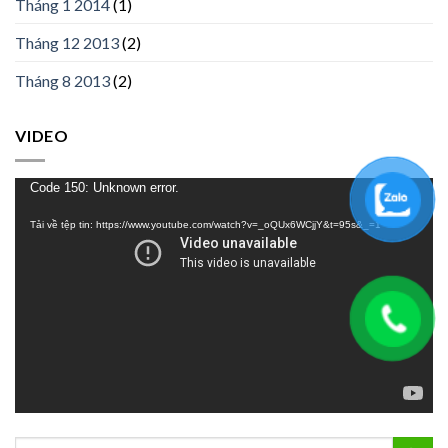
Tháng 1 2014
(1)
Tháng 12 2013
(2)
Tháng 8 2013
(2)
VIDEO
Trình
Code 150: Unknown error.
chơi
Tải về tệp tin: https://www.youtube.com/watch?v=_oQUx6WCjjY&t=95s&_=1
Video