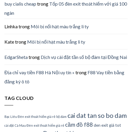
buy cialis cheap
trong
Tốp 05 đèn exit thoát hiểm với giá 100
ngàn
Linhka
trong
Môi bị nổi hạt màu trắng li ty
Kate
trong
Môi bị nổi hạt màu trắng li ty
EdgarSheta
trong
Dịch vụ cài đặt tần số bộ đàm tại Đồng Nai
Địa chỉ vay tiền F88 Hà Nội uy tín »
trong
F88 Vay tiền bằng
đăng ký ô tô
TAG CLOUD
cai dat tan so bo dam
Bạc Liêu Đèn exit thoát hiểm giá rẻ
bộ đàm
cầm đồ f88
den exit giá tot
cài đặt
Cà Mau Đèn exit thoát hiểm giá rẻ