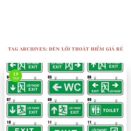
TAG ARCHIVES:
ĐÈN LỐI THOÁT HIỂM GIÁ RẺ
19
Th9