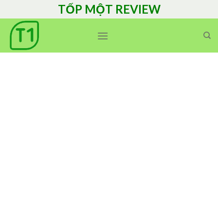
Skip
TỐP MỘT REVIEW
to
content