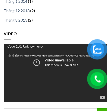
Tháng 1 2014
(1)
Tháng 12 2013
(2)
Tháng 8 2013
(2)
VIDEO
Trình
Code 150: Unknown error.
chơi
Tải về tệp tin: https://www.youtube.com/watch?v=_oQUx6WCjjY&t=95s&_=1
Video