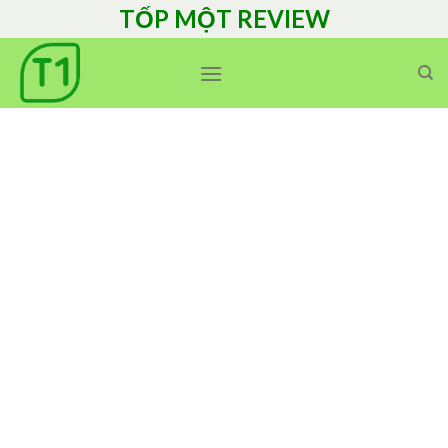
Skip
TỐP MỘT REVIEW
to
content