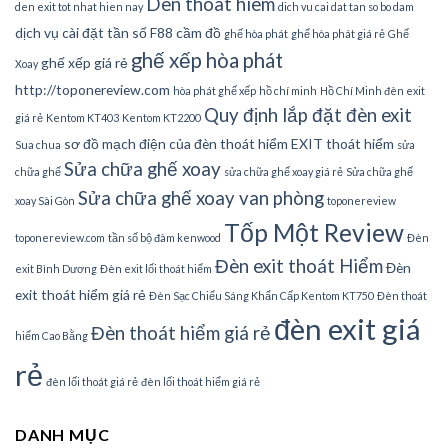
Den thoat hiem
den exit tot nhat hien nay
dich vu cai dat tan so bo dam
dịch vụ cài đặt tần số
F88 cầm đồ
ghế hòa phát
ghế hòa phát giá rẻ
Ghế
ghế xếp hòa phát
ghế xếp giá rẻ
Xoay
http://toponereview.com
hòa phát ghế xếp
hồ chí minh
Hồ Chí Minh đèn exit
Quy định lắp đặt đèn exit
giá rẻ
Kentom KT403
Kentom KT2200
sơ đồ mạch điện của đèn thoát hiểm EXIT thoát hiểm
Sua chua
sửa
Sửa chữa ghế xoay
chữa ghế
sửa chữa ghế xoay giá rẻ
Sửa chữa ghế
Sửa chữa ghế xoay van phòng
xoay Sài Gòn
toponereview
Tốp Một Review
toponereview.com
tần số bộ đàm kenwood
Đèn
Đèn exit thoát Hiểm
Đèn
exit Bình Dương
Đèn exit lối thoát hiểm
exit thoát hiểm giá rẻ
Đèn Sạc Chiếu Sáng Khẩn Cấp Kentom KT750
Đèn thoát
đèn exit giá
Đèn thoát hiểm giá rẻ
hiểm Cao Bằng
rẻ
đèn lối thoát giá rẻ
đèn lối thoát hiểm giá rẻ
DANH MỤC