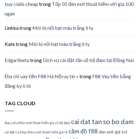
buy cialis cheap
trong
Tốp 05 đèn exit thoát hiểm với giá 100
ngàn
Linhka
trong
Môi bị nổi hạt màu trắng li ty
Kate
trong
Môi bị nổi hạt màu trắng li ty
EdgarSheta
trong
Dịch vụ cài đặt tần số bộ đàm tại Đồng Nai
Địa chỉ vay tiền F88 Hà Nội uy tín »
trong
F88 Vay tiền bằng
đăng ký ô tô
TAG CLOUD
cai dat tan so bo dam
Bạc Liêu Đèn exit thoát hiểm giá rẻ
bộ đàm
cầm đồ f88
den exit giá tot
cài đặt
Cà Mau Đèn exit thoát hiểm giá rẻ