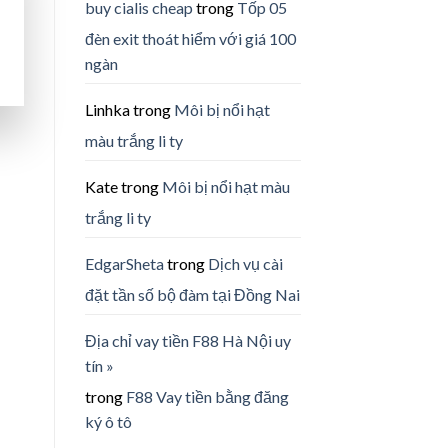
buy cialis cheap
trong
Tốp 05
đèn exit thoát hiểm với giá 100
ngàn
Linhka
trong
Môi bị nổi hạt
màu trắng li ty
Kate
trong
Môi bị nổi hạt màu
trắng li ty
EdgarSheta
trong
Dịch vụ cài
đặt tần số bộ đàm tại Đồng Nai
Địa chỉ vay tiền F88 Hà Nội uy
tín »
trong
F88 Vay tiền bằng đăng
ký ô tô