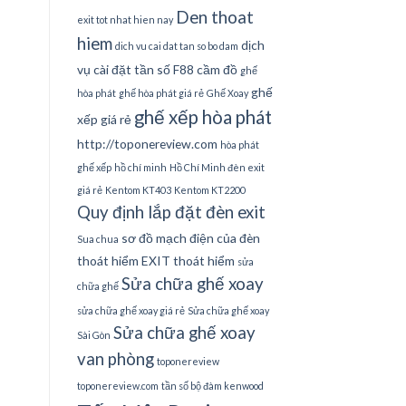
Den thoat
exit tot nhat hien nay
hiem
dịch
dich vu cai dat tan so bo dam
vụ cài đặt tần số
F88 cầm đồ
ghế
ghế
hòa phát
ghế hòa phát giá rẻ
Ghế Xoay
ghế xếp hòa phát
xếp giá rẻ
http://toponereview.com
hòa phát
ghế xếp
hồ chí minh
Hồ Chí Minh đèn exit
giá rẻ
Kentom KT403
Kentom KT2200
Quy định lắp đặt đèn exit
sơ đồ mạch điện của đèn
Sua chua
thoát hiểm EXIT thoát hiểm
sửa
Sửa chữa ghế xoay
chữa ghế
sửa chữa ghế xoay giá rẻ
Sửa chữa ghế xoay
Sửa chữa ghế xoay
Sài Gòn
van phòng
toponereview
toponereview.com
tần số bộ đàm kenwood