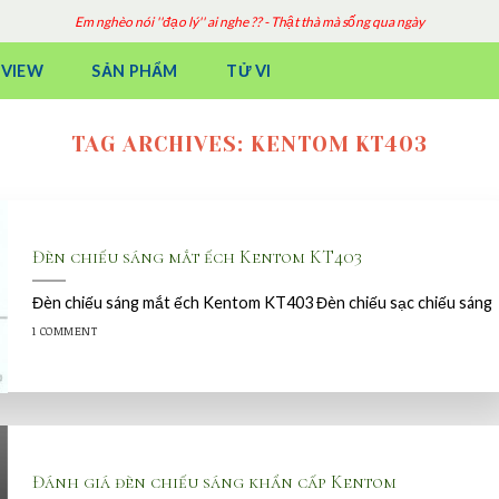
Em nghèo nói ''đạo lý'' ai nghe ?? - Thật thà mà sống qua ngày
EVIEW
SẢN PHẨM
TỬ VI
TAG ARCHIVES:
KENTOM KT403
Đèn chiếu sáng mắt ếch Kentom KT403
Đèn chiếu sáng mắt ếch Kentom KT403 Đèn chiếu sạc chiếu sáng
1 COMMENT
Đánh giá đèn chiếu sáng khẩn cấp Kentom