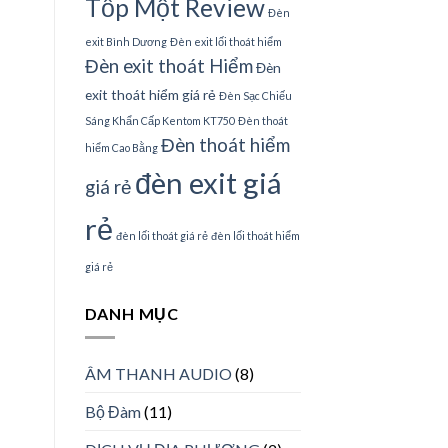
Tốp Một Review
Đèn
exit Bình Dương
Đèn exit lối thoát hiểm
Đèn exit thoát Hiểm
Đèn
exit thoát hiểm giá rẻ
Đèn Sạc Chiếu
Sáng Khẩn Cấp Kentom KT750
Đèn thoát
Đèn thoát hiểm
hiểm Cao Bằng
đèn exit giá
giá rẻ
rẻ
đèn lối thoát giá rẻ
đèn lối thoát hiểm
giá rẻ
DANH MỤC
ÂM THANH AUDIO
(8)
Bộ Đàm
(11)