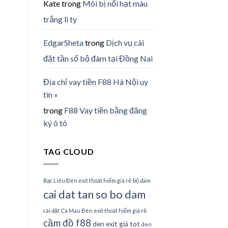
Kate
trong
Môi bị nổi hạt màu
trắng li ty
EdgarSheta
trong
Dịch vụ cài
đặt tần số bộ đàm tại Đồng Nai
Địa chỉ vay tiền F88 Hà Nội uy
tín »
trong
F88 Vay tiền bằng đăng
ký ô tô
TAG CLOUD
Bạc Liêu Đèn exit thoát hiểm giá rẻ
bộ đàm
cai dat tan so bo dam
cài đặt
Cà Mau Đèn exit thoát hiểm giá rẻ
cầm đồ f88
den exit giá tot
den