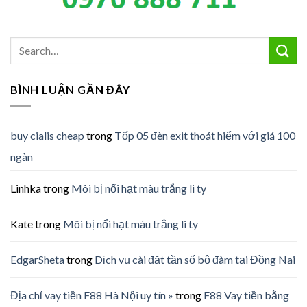
BÌNH LUẬN GẦN ĐÂY
buy cialis cheap
trong
Tốp 05 đèn exit thoát hiểm với giá 100
ngàn
Linhka
trong
Môi bị nổi hạt màu trắng li ty
Kate
trong
Môi bị nổi hạt màu trắng li ty
EdgarSheta
trong
Dịch vụ cài đặt tần số bộ đàm tại Đồng Nai
Địa chỉ vay tiền F88 Hà Nội uy tín »
trong
F88 Vay tiền bằng