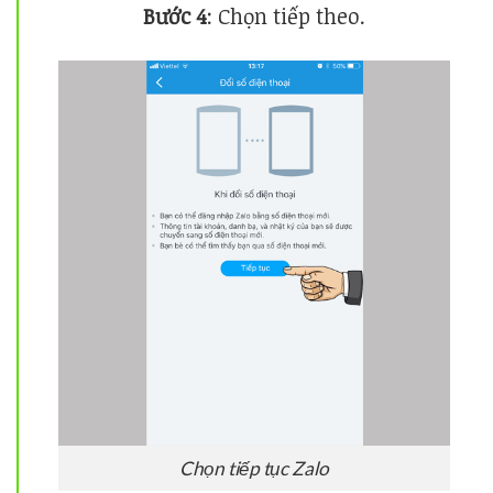
Bước 4
: Chọn tiếp theo.
​Chọn tiếp tục Zalo