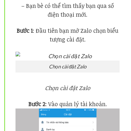
– Bạn bè có thể tìm thấy bạn qua số
điện thoại mới.
Bước 1
: Đầu tiên bạn mở Zalo chọn biểu
tượng cài đặt.
Chọn cài đặt Zalo
Chọn cài đặt Zalo
Bước 2
: Vào quản lý tài khoản.