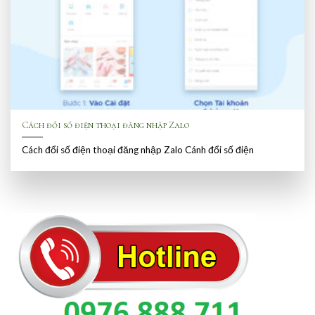
Cách đổi số điện thoại đăng nhập Zalo
Cách đổi số điện thoại đăng nhập Zalo Cánh đổi số điện