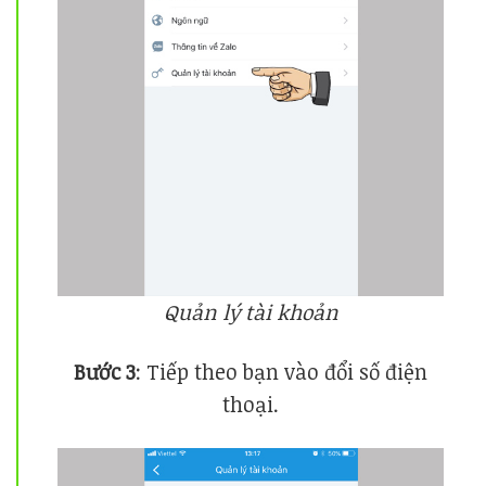
Quản lý tài khoản
Bước 3
: Tiếp theo bạn vào đổi số điện
thoại.