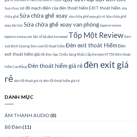
sơ đồ mạch điện của đèn thoát hiểm EXIT thoát hiểm
Sua chua
sửa
Sửa chữa ghế xoay
chữa ghế
sửa chữa ghế xoay giá rẻ
Sửa chữa ghế
Sửa chữa ghế xoay van phòng
xoay Sài Gòn
toponereview
Tốp Một Review
toponereview.com
tần số bộ đàm kenwood
Đèn
Đèn exit thoát Hiểm
Đèn
exit Bình Dương
Đèn exit lối thoát hiểm
exit thoát hiểm giá rẻ
Đèn Sạc Chiếu Sáng Khẩn Cấp Kentom KT750
Đèn thoát
đèn exit giá
Đèn thoát hiểm giá rẻ
hiểm Cao Bằng
rẻ
đèn lối thoát giá rẻ
đèn lối thoát hiểm giá rẻ
DANH MỤC
ÂM THANH AUDIO
(8)
Bộ Đàm
(11)