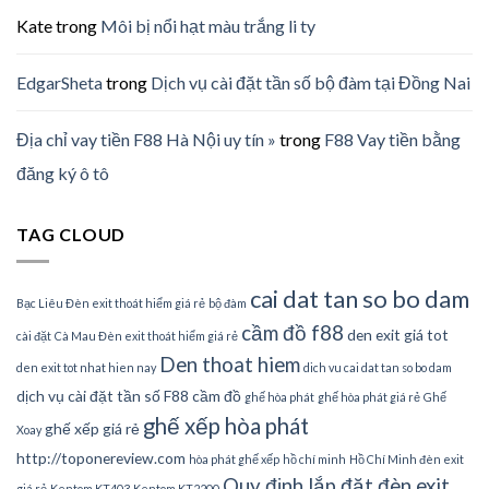
Kate
trong
Môi bị nổi hạt màu trắng li ty
EdgarSheta
trong
Dịch vụ cài đặt tần số bộ đàm tại Đồng Nai
Địa chỉ vay tiền F88 Hà Nội uy tín »
trong
F88 Vay tiền bằng
đăng ký ô tô
TAG CLOUD
cai dat tan so bo dam
Bạc Liêu Đèn exit thoát hiểm giá rẻ
bộ đàm
cầm đồ f88
den exit giá tot
cài đặt
Cà Mau Đèn exit thoát hiểm giá rẻ
Den thoat hiem
den exit tot nhat hien nay
dich vu cai dat tan so bo dam
dịch vụ cài đặt tần số
F88 cầm đồ
ghế hòa phát
ghế hòa phát giá rẻ
Ghế
ghế xếp hòa phát
ghế xếp giá rẻ
Xoay
http://toponereview.com
hòa phát ghế xếp
hồ chí minh
Hồ Chí Minh đèn exit
Quy định lắp đặt đèn exit
giá rẻ
Kentom KT403
Kentom KT2200