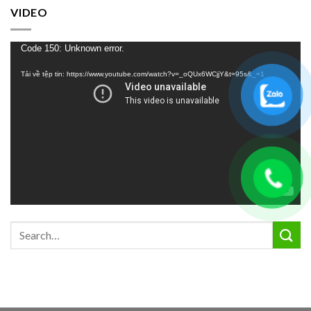
VIDEO
Trình
Code 150: Unknown error.
chơi
Tải về tệp tin: https://www.youtube.com/watch?v=_oQUx6WCjjY&t=95s&_=1
Video