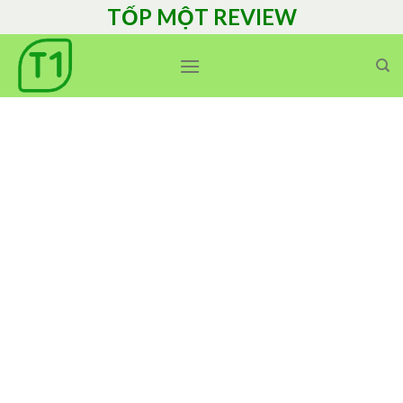
Skip
TỐP MỘT REVIEW
to
content