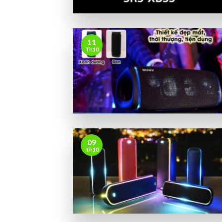
11
Th10
09
Th10