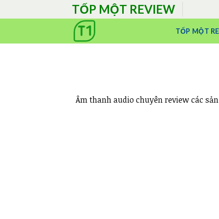
Skip
TỐP MỘT REVIEW
to
content
TỐP MỘT R
Âm thanh audio chuyên review các sản p