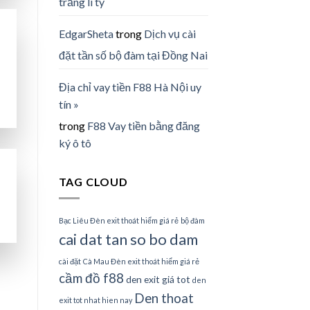
trắng li ty
EdgarSheta
trong
Dịch vụ cài
đặt tần số bộ đàm tại Đồng Nai
Địa chỉ vay tiền F88 Hà Nội uy
tín »
trong
F88 Vay tiền bằng đăng
ký ô tô
TAG CLOUD
Bạc Liêu Đèn exit thoát hiểm giá rẻ
bộ đàm
cai dat tan so bo dam
cài đặt
Cà Mau Đèn exit thoát hiểm giá rẻ
cầm đồ f88
den exit giá tot
den
Den thoat
exit tot nhat hien nay