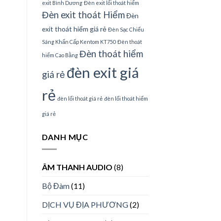
exit Bình Dương
Đèn exit lối thoát hiểm
Đèn exit thoát Hiểm
Đèn
exit thoát hiểm giá rẻ
Đèn Sạc Chiếu
Sáng Khẩn Cấp Kentom KT750
Đèn thoát
Đèn thoát hiểm
hiểm Cao Bằng
đèn exit giá
giá rẻ
rẻ
đèn lối thoát giá rẻ
đèn lối thoát hiểm
giá rẻ
DANH MỤC
ÂM THANH AUDIO
(8)
Bộ Đàm
(11)
DỊCH VỤ ĐỊA PHƯƠNG
(2)