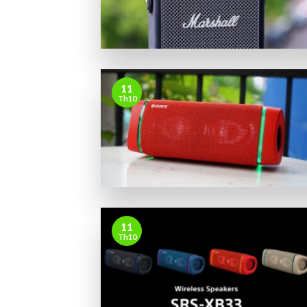
11
Th10
11
Th10