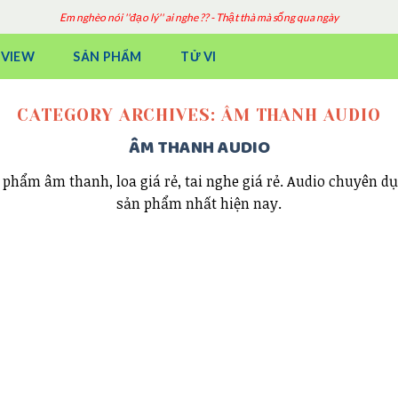
Em nghèo nói ''đạo lý'' ai nghe ?? - Thật thà mà sống qua ngày
EVIEW
SẢN PHẨM
TỬ VI
CATEGORY ARCHIVES:
ÂM THANH AUDIO
ÂM THANH AUDIO
hẩm âm thanh, loa giá rẻ, tai nghe giá rẻ. Audio chuyên dụ
sản phẩm nhất hiện nay.