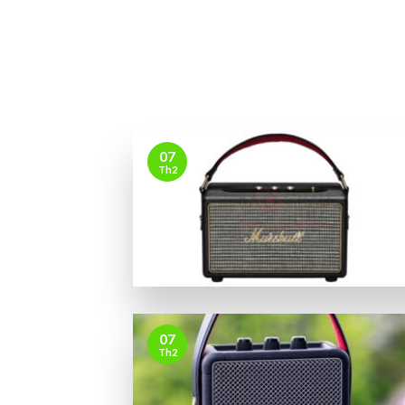
07
Th2
07
Th2