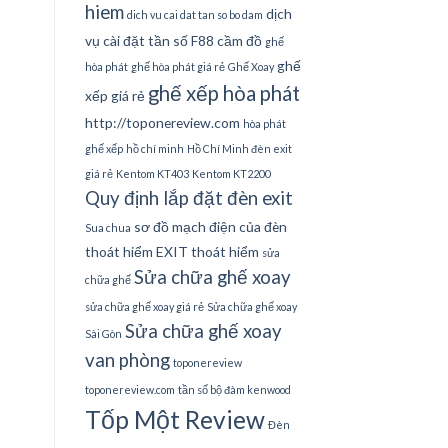
hiem
dịch
dich vu cai dat tan so bo dam
vụ cài đặt tần số
F88 cầm đồ
ghế
ghế
hòa phát
ghế hòa phát giá rẻ
Ghế Xoay
ghế xếp hòa phát
xếp giá rẻ
http://toponereview.com
hòa phát
ghế xếp
hồ chí minh
Hồ Chí Minh đèn exit
giá rẻ
Kentom KT403
Kentom KT2200
Quy định lắp đặt đèn exit
sơ đồ mạch điện của đèn
Sua chua
thoát hiểm EXIT thoát hiểm
sửa
Sửa chữa ghế xoay
chữa ghế
sửa chữa ghế xoay giá rẻ
Sửa chữa ghế xoay
Sửa chữa ghế xoay
Sài Gòn
van phòng
toponereview
toponereview.com
tần số bộ đàm kenwood
Tốp Một Review
Đèn