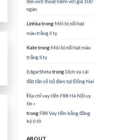
đèn exit thoát hiểm với giá 100
ngàn
Linhka
trong
Môi bị nổi hạt
màu trắng li ty
Kate
trong
Môi bị nổi hạt màu
trắng li ty
EdgarSheta
trong
Dịch vụ cài
đặt tần số bộ đàm tại Đồng Nai
Địa chỉ vay tiền F88 Hà Nội uy
tín »
trong
F88 Vay tiền bằng đăng
ký ô tô
ABOUT