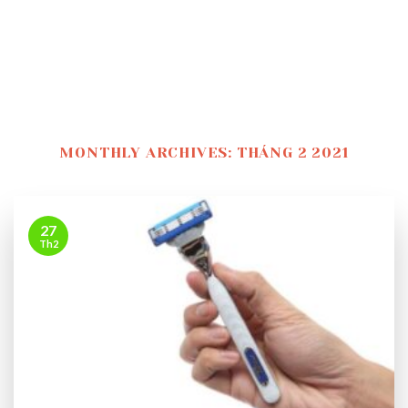
MONTHLY ARCHIVES:
THÁNG 2 2021
27
Th2