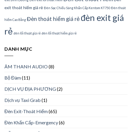
exit thoát hiểm giá rẻ
Đèn Sạc Chiếu Sáng Khẩn Cấp Kentom KT750
Đèn thoát
đèn exit giá
Đèn thoát hiểm giá rẻ
hiểm Cao Bằng
rẻ
đèn lối thoát giá rẻ
đèn lối thoát hiểm giá rẻ
DANH MỤC
ÂM THANH AUDIO
(8)
Bộ Đàm
(11)
DỊCH VỤ ĐỊA PHƯƠNG
(2)
Dịch vụ Taxi Grab
(1)
Đèn Exit-Thoát Hiểm
(65)
Đèn Khẩn Cấp-Emergency
(6)