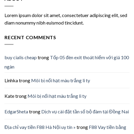
Lorem ipsum dolor sit amet, consectetuer adipiscing elit, sed
diam nonummy nibh euismod tincidunt.
RECENT COMMENTS
buy cialis cheap
trong
Tốp 05 đèn exit thoát hiểm với giá 100
ngàn
Linhka
trong
Môi bị nổi hạt màu trắng li ty
Kate
trong
Môi bị nổi hạt màu trắng li ty
EdgarSheta
trong
Dịch vụ cài đặt tần số bộ đàm tại Đồng Nai
Địa chỉ vay tiền F88 Hà Nội uy tín »
trong
F88 Vay tiền bằng