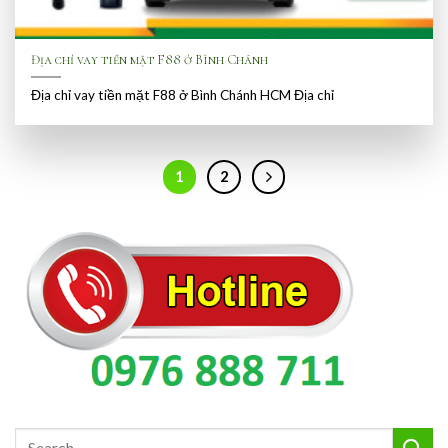
Địa chỉ vay tiền mặt F88 ở Bình Chánh
Địa chỉ vay tiền mặt F88 ở Bình Chánh HCM Địa chỉ
1
2