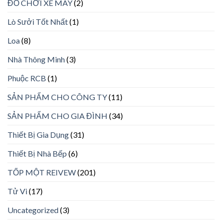
ĐỒ CHƠI XE MÁY
(2)
Lò Sưởi Tốt Nhất
(1)
Loa
(8)
Nhà Thông Minh
(3)
Phuộc RCB
(1)
SẢN PHẨM CHO CÔNG TY
(11)
SẢN PHẨM CHO GIA ĐÌNH
(34)
Thiết Bị Gia Dụng
(31)
Thiết Bị Nhà Bếp
(6)
TỐP MỘT REIVEW
(201)
Tử Vi
(17)
Uncategorized
(3)