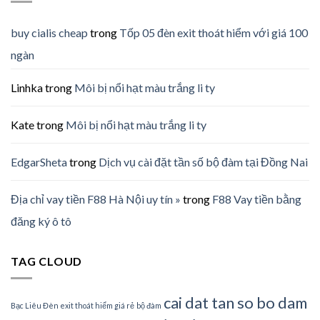
buy cialis cheap
trong
Tốp 05 đèn exit thoát hiểm với giá 100
ngàn
Linhka
trong
Môi bị nổi hạt màu trắng li ty
Kate
trong
Môi bị nổi hạt màu trắng li ty
EdgarSheta
trong
Dịch vụ cài đặt tần số bộ đàm tại Đồng Nai
Địa chỉ vay tiền F88 Hà Nội uy tín »
trong
F88 Vay tiền bằng
đăng ký ô tô
TAG CLOUD
cai dat tan so bo dam
Bạc Liêu Đèn exit thoát hiểm giá rẻ
bộ đàm