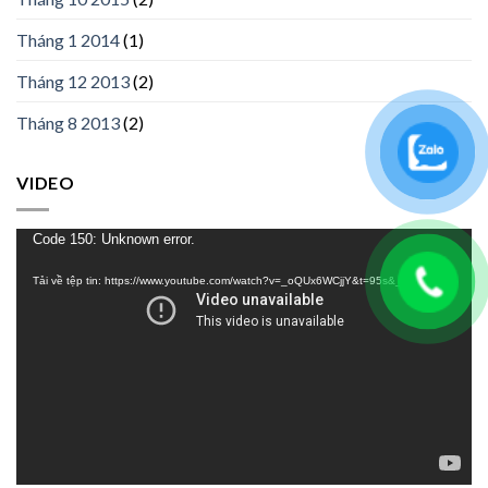
Tháng 1 2014
(1)
Tháng 12 2013
(2)
Tháng 8 2013
(2)
VIDEO
Trình
Code 150: Unknown error.
chơi
Tải về tệp tin: https://www.youtube.com/watch?v=_oQUx6WCjjY&t=95s&_=1
Video