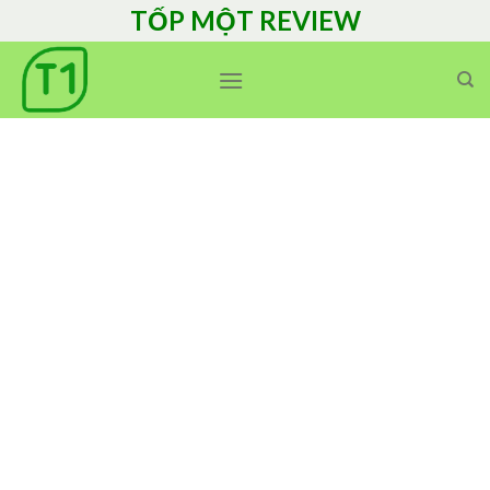
Skip
TỐP MỘT REVIEW
to
content