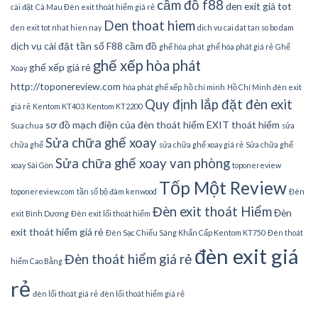
cầm đồ f88
den exit giá tot
cài đặt
Cà Mau Đèn exit thoát hiểm giá rẻ
Den thoat hiem
den exit tot nhat hien nay
dich vu cai dat tan so bo dam
dịch vụ cài đặt tần số
F88 cầm đồ
ghế hòa phát
ghế hòa phát giá rẻ
Ghế
ghế xếp hòa phát
ghế xếp giá rẻ
Xoay
http://toponereview.com
hòa phát ghế xếp
hồ chí minh
Hồ Chí Minh đèn exit
Quy định lắp đặt đèn exit
giá rẻ
Kentom KT403
Kentom KT2200
sơ đồ mạch điện của đèn thoát hiểm EXIT thoát hiểm
Sua chua
sửa
Sửa chữa ghế xoay
chữa ghế
sửa chữa ghế xoay giá rẻ
Sửa chữa ghế
Sửa chữa ghế xoay van phòng
xoay Sài Gòn
toponereview
Tốp Một Review
toponereview.com
tần số bộ đàm kenwood
Đèn
Đèn exit thoát Hiểm
Đèn
exit Bình Dương
Đèn exit lối thoát hiểm
exit thoát hiểm giá rẻ
Đèn Sạc Chiếu Sáng Khẩn Cấp Kentom KT750
Đèn thoát
đèn exit giá
Đèn thoát hiểm giá rẻ
hiểm Cao Bằng
rẻ
đèn lối thoát giá rẻ
đèn lối thoát hiểm giá rẻ