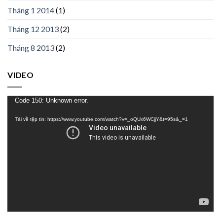
Tháng 1 2014
(1)
Tháng 12 2013
(2)
Tháng 8 2013
(2)
VIDEO
Trình
Code 150: Unknown error.
chơi
Tải về tệp tin: https://www.youtube.com/watch?v=_oQUx6WCjjY&t=95s&_=1
Video