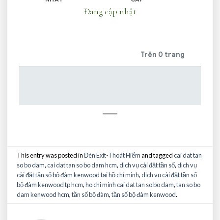
Đang cập nhật
Trên 0 trang
This entry was posted in
Đèn Exit-Thoát Hiểm
and tagged
cai dat tan
so bo dam
,
cai dat tan so bo dam hcm
,
dịch vụ cài đặt tần số
,
dịch vụ
cài đặt tần số bộ đàm kenwood tại hồ chí minh
,
dịch vụ cài đặt tần số
bộ đàm kenwood tp hcm
,
ho chi minh cai dat tan so bo dam
,
tan so bo
dam kenwood hcm
,
tần số bộ đàm
,
tần số bộ đàm kenwood
.