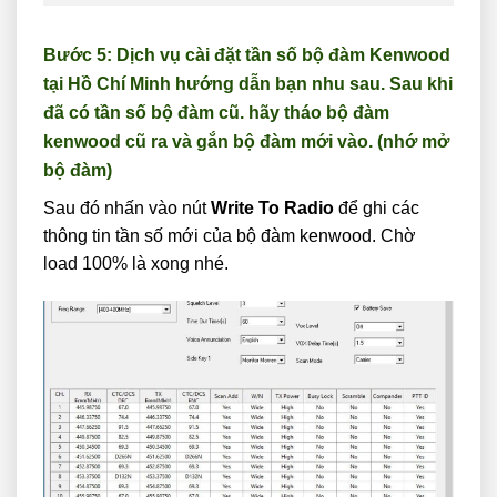
Bước 5: Dịch vụ cài đặt tần số bộ đàm Kenwood
tại Hồ Chí Minh hướng dẫn bạn nhu sau. Sau khi
đã có tần số bộ đàm cũ. hãy tháo bộ đàm
kenwood cũ ra và gắn bộ đàm mới vào. (nhớ mở
bộ đàm)
Sau đó nhấn vào nút
Write To Radio
để ghi các
thông tin tần số mới của bộ đàm kenwood. Chờ
load 100% là xong nhé.