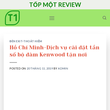
Skip
TỐP MỘT REVIEW
to
content
ĐÈN EXIT-THOÁT HIỂM
Hồ Chí Minh-Dịch vụ cài đặt tần
số bộ đàm Kenwood tận nơi
POSTED ON
20 THÁNG 11, 2019
BY
ADMIN