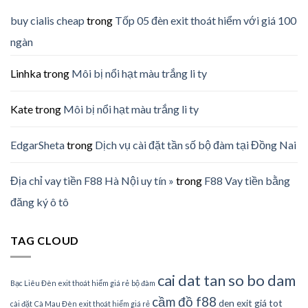
buy cialis cheap
trong
Tốp 05 đèn exit thoát hiểm với giá 100
ngàn
Linhka
trong
Môi bị nổi hạt màu trắng li ty
Kate
trong
Môi bị nổi hạt màu trắng li ty
EdgarSheta
trong
Dịch vụ cài đặt tần số bộ đàm tại Đồng Nai
Địa chỉ vay tiền F88 Hà Nội uy tín »
trong
F88 Vay tiền bằng
đăng ký ô tô
TAG CLOUD
cai dat tan so bo dam
Bạc Liêu Đèn exit thoát hiểm giá rẻ
bộ đàm
cầm đồ f88
den exit giá tot
cài đặt
Cà Mau Đèn exit thoát hiểm giá rẻ