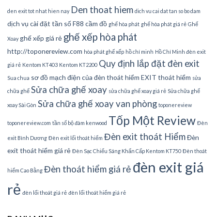
Den thoat hiem
den exit tot nhat hien nay
dich vu cai dat tan so bo dam
dịch vụ cài đặt tần số
F88 cầm đồ
ghế hòa phát
ghế hòa phát giá rẻ
Ghế
ghế xếp hòa phát
ghế xếp giá rẻ
Xoay
http://toponereview.com
hòa phát ghế xếp
hồ chí minh
Hồ Chí Minh đèn exit
Quy định lắp đặt đèn exit
giá rẻ
Kentom KT403
Kentom KT2200
sơ đồ mạch điện của đèn thoát hiểm EXIT thoát hiểm
Sua chua
sửa
Sửa chữa ghế xoay
chữa ghế
sửa chữa ghế xoay giá rẻ
Sửa chữa ghế
Sửa chữa ghế xoay van phòng
xoay Sài Gòn
toponereview
Tốp Một Review
toponereview.com
tần số bộ đàm kenwood
Đèn
Đèn exit thoát Hiểm
Đèn
exit Bình Dương
Đèn exit lối thoát hiểm
exit thoát hiểm giá rẻ
Đèn Sạc Chiếu Sáng Khẩn Cấp Kentom KT750
Đèn thoát
đèn exit giá
Đèn thoát hiểm giá rẻ
hiểm Cao Bằng
rẻ
đèn lối thoát giá rẻ
đèn lối thoát hiểm giá rẻ