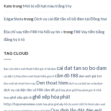
Kate
trong
Môi bị nổi hạt màu trắng li ty
EdgarSheta
trong
Dịch vụ cài đặt tần số bộ đàm tại Đồng Nai
Địa chỉ vay tiền F88 Hà Nội uy tín »
trong
F88 Vay tiền bằng
đăng ký ô tô
TAG CLOUD
cai dat tan so bo dam
Bạc Liêu Đèn exit thoát hiểm giá rẻ
bộ đàm
cầm đồ f88
den exit giá tot
cài đặt
Cà Mau Đèn exit thoát hiểm giá rẻ
Den thoat hiem
den exit tot nhat hien nay
dich vu cai dat tan so bo dam
dịch vụ cài đặt tần số
F88 cầm đồ
ghế hòa phát
ghế hòa phát giá rẻ
Ghế
ghế xếp hòa phát
ghế xếp giá rẻ
Xoay
http://toponereview.com
hòa phát ghế xếp
hồ chí minh
Hồ Chí Minh đèn exit
Quy định lắp đặt đèn exit
giá rẻ
Kentom KT403
Kentom KT2200