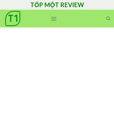
Skip
TỐP MỘT REVIEW
to
content