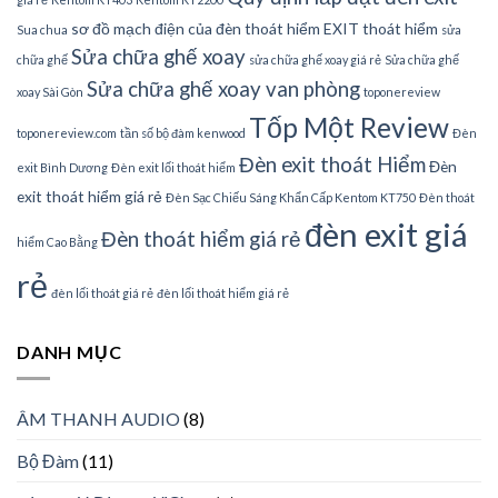
sơ đồ mạch điện của đèn thoát hiểm EXIT thoát hiểm
Sua chua
sửa
Sửa chữa ghế xoay
chữa ghế
sửa chữa ghế xoay giá rẻ
Sửa chữa ghế
Sửa chữa ghế xoay van phòng
xoay Sài Gòn
toponereview
Tốp Một Review
toponereview.com
tần số bộ đàm kenwood
Đèn
Đèn exit thoát Hiểm
Đèn
exit Bình Dương
Đèn exit lối thoát hiểm
exit thoát hiểm giá rẻ
Đèn Sạc Chiếu Sáng Khẩn Cấp Kentom KT750
Đèn thoát
đèn exit giá
Đèn thoát hiểm giá rẻ
hiểm Cao Bằng
rẻ
đèn lối thoát giá rẻ
đèn lối thoát hiểm giá rẻ
DANH MỤC
ÂM THANH AUDIO
(8)
Bộ Đàm
(11)