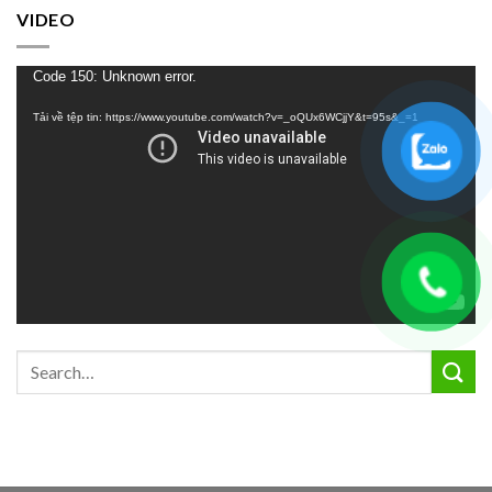
VIDEO
Trình
Code 150: Unknown error.
chơi
Tải về tệp tin: https://www.youtube.com/watch?v=_oQUx6WCjjY&t=95s&_=1
Video