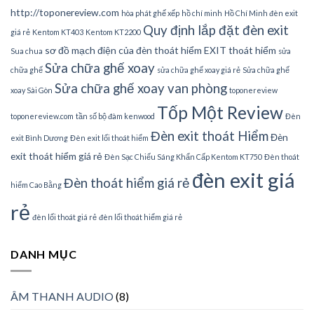
http://toponereview.com
hòa phát ghế xếp
hồ chí minh
Hồ Chí Minh đèn exit
Quy định lắp đặt đèn exit
giá rẻ
Kentom KT403
Kentom KT2200
sơ đồ mạch điện của đèn thoát hiểm EXIT thoát hiểm
Sua chua
sửa
Sửa chữa ghế xoay
chữa ghế
sửa chữa ghế xoay giá rẻ
Sửa chữa ghế
Sửa chữa ghế xoay van phòng
xoay Sài Gòn
toponereview
Tốp Một Review
toponereview.com
tần số bộ đàm kenwood
Đèn
Đèn exit thoát Hiểm
Đèn
exit Bình Dương
Đèn exit lối thoát hiểm
exit thoát hiểm giá rẻ
Đèn Sạc Chiếu Sáng Khẩn Cấp Kentom KT750
Đèn thoát
đèn exit giá
Đèn thoát hiểm giá rẻ
hiểm Cao Bằng
rẻ
đèn lối thoát giá rẻ
đèn lối thoát hiểm giá rẻ
DANH MỤC
ÂM THANH AUDIO
(8)