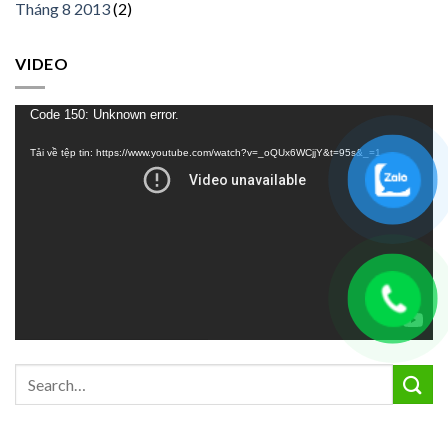
Tháng 8 2013
(2)
VIDEO
Trình
Code 150: Unknown error.
chơi
Tải về tệp tin: https://www.youtube.com/watch?v=_oQUx6WCjjY&t=95s&_=1
Video