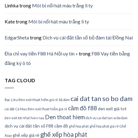
Linhka
trong
Môi bị nổi hạt màu trắng li ty
Kate
trong
Môi bị nổi hạt màu trắng li ty
EdgarSheta
trong
Dịch vụ cài đặt tần số bộ đàm tại Đồng Nai
Địa chỉ vay tiền F88 Hà Nội uy tín »
trong
F88 Vay tiền bằng
đăng ký ô tô
TAG CLOUD
cai dat tan so bo dam
Bạc Liêu Đèn exit thoát hiểm giá rẻ
bộ đàm
cầm đồ f88
den exit giá tot
cài đặt
Cà Mau Đèn exit thoát hiểm giá rẻ
Den thoat hiem
den exit tot nhat hien nay
dich vu cai dat tan so bo dam
dịch vụ cài đặt tần số
F88 cầm đồ
ghế hòa phát
ghế hòa phát giá rẻ
Ghế
ghế xếp hòa phát
ghế xếp giá rẻ
Xoay