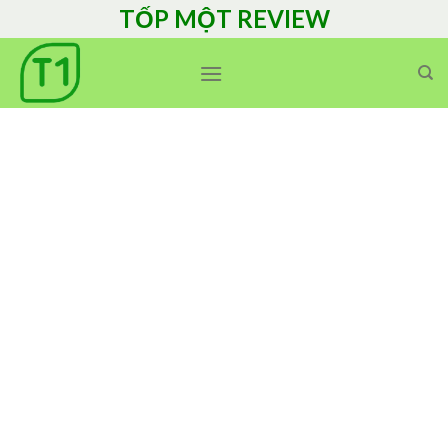
Skip
TỐP MỘT REVIEW
to
content