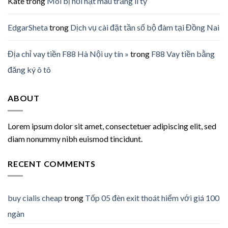
Kate
trong
Môi bị nổi hạt màu trắng li ty
EdgarSheta
trong
Dịch vụ cài đặt tần số bộ đàm tại Đồng Nai
Địa chỉ vay tiền F88 Hà Nội uy tín »
trong
F88 Vay tiền bằng
đăng ký ô tô
ABOUT
Lorem ipsum dolor sit amet, consectetuer adipiscing elit, sed
diam nonummy nibh euismod tincidunt.
RECENT COMMENTS
buy cialis cheap
trong
Tốp 05 đèn exit thoát hiểm với giá 100
ngàn