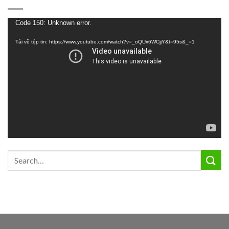
Trình
Code 150: Unknown error.
chơi
Tải về tệp tin: https://www.youtube.com/watch?v=_oQUx6WCjjY&t=95s&_=1
Video