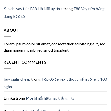
Địa chỉ vay tiền F88 Hà Nội uy tín »
trong
F88 Vay tiền bằng
đăng ký ô tô
ABOUT
Lorem ipsum dolor sit amet, consectetuer adipiscing elit, sed
diam nonummy nibh euismod tincidunt.
RECENT COMMENTS
buy cialis cheap
trong
Tốp 05 đèn exit thoát hiểm với giá 100
ngàn
Linhka
trong
Môi bị nổi hạt màu trắng li ty
Kate
trong
Môi bị nổi hạt màu trắng li ty