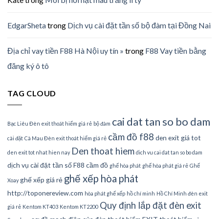
EdgarSheta
trong
Dịch vụ cài đặt tần số bộ đàm tại Đồng Nai
Địa chỉ vay tiền F88 Hà Nội uy tín »
trong
F88 Vay tiền bằng
đăng ký ô tô
TAG CLOUD
cai dat tan so bo dam
Bạc Liêu Đèn exit thoát hiểm giá rẻ
bộ đàm
cầm đồ f88
den exit giá tot
cài đặt
Cà Mau Đèn exit thoát hiểm giá rẻ
Den thoat hiem
den exit tot nhat hien nay
dich vu cai dat tan so bo dam
dịch vụ cài đặt tần số
F88 cầm đồ
ghế hòa phát
ghế hòa phát giá rẻ
Ghế
ghế xếp hòa phát
ghế xếp giá rẻ
Xoay
http://toponereview.com
hòa phát ghế xếp
hồ chí minh
Hồ Chí Minh đèn exit
Quy định lắp đặt đèn exit
giá rẻ
Kentom KT403
Kentom KT2200