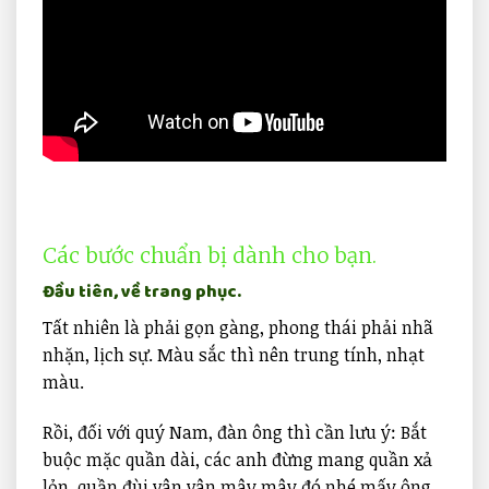
Các bước chuẩn bị dành cho bạn.
Đầu tiên, về trang phục.
Tất nhiên là phải gọn gàng, phong thái phải nhã
nhặn, lịch sự. Màu sắc thì nên trung tính, nhạt
màu.
Rồi, đối với quý Nam, đàn ông thì cần lưu ý: Bắt
buộc mặc quần dài, các anh đừng mang quần xả
lỏn, quần đùi vân vân mây mây đó nhé mấy ông