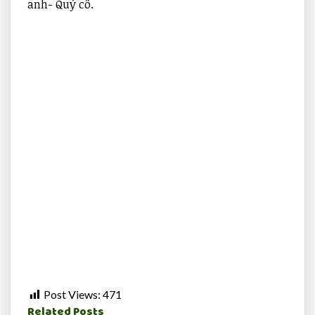
anh- Quý cô.
Post Views:
471
Related Posts