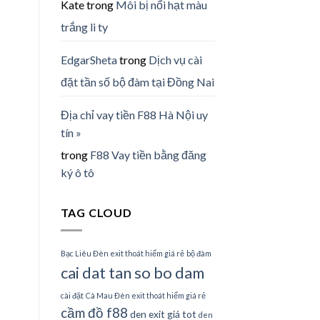
Kate
trong
Môi bị nổi hạt màu
trắng li ty
EdgarSheta
trong
Dịch vụ cài
đặt tần số bộ đàm tại Đồng Nai
Địa chỉ vay tiền F88 Hà Nội uy
tín »
trong
F88 Vay tiền bằng đăng
ký ô tô
TAG CLOUD
Bạc Liêu Đèn exit thoát hiểm giá rẻ
bộ đàm
cai dat tan so bo dam
cài đặt
Cà Mau Đèn exit thoát hiểm giá rẻ
cầm đồ f88
den exit giá tot
den