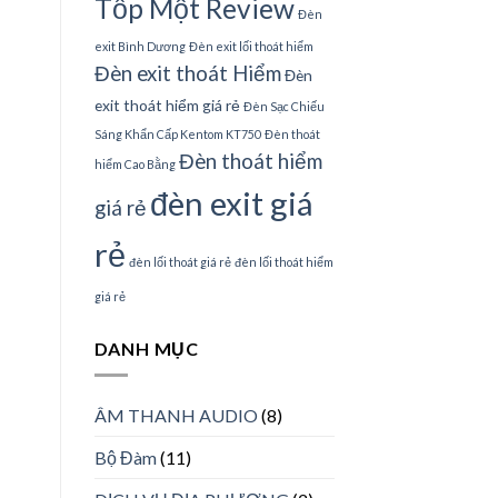
Tốp Một Review
Đèn
exit Bình Dương
Đèn exit lối thoát hiểm
Đèn exit thoát Hiểm
Đèn
exit thoát hiểm giá rẻ
Đèn Sạc Chiếu
Sáng Khẩn Cấp Kentom KT750
Đèn thoát
Đèn thoát hiểm
hiểm Cao Bằng
đèn exit giá
giá rẻ
rẻ
đèn lối thoát giá rẻ
đèn lối thoát hiểm
giá rẻ
DANH MỤC
ÂM THANH AUDIO
(8)
Bộ Đàm
(11)