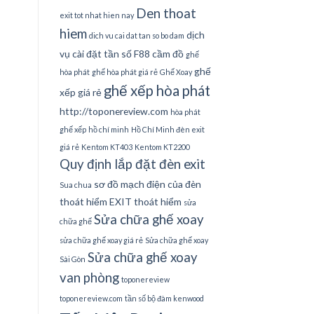
Den thoat
exit tot nhat hien nay
hiem
dịch
dich vu cai dat tan so bo dam
vụ cài đặt tần số
F88 cầm đồ
ghế
ghế
hòa phát
ghế hòa phát giá rẻ
Ghế Xoay
ghế xếp hòa phát
xếp giá rẻ
http://toponereview.com
hòa phát
ghế xếp
hồ chí minh
Hồ Chí Minh đèn exit
giá rẻ
Kentom KT403
Kentom KT2200
Quy định lắp đặt đèn exit
sơ đồ mạch điện của đèn
Sua chua
thoát hiểm EXIT thoát hiểm
sửa
Sửa chữa ghế xoay
chữa ghế
sửa chữa ghế xoay giá rẻ
Sửa chữa ghế xoay
Sửa chữa ghế xoay
Sài Gòn
van phòng
toponereview
toponereview.com
tần số bộ đàm kenwood