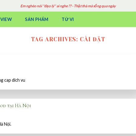
Em nghèo nói ''đạo lý'' ai nghe ?? - Thật thà mà sống qua ngày
EVIEW
SẢN PHẨM
TỬ VI
TAG ARCHIVES:
CÀI ĐẶT
g cap dich vu
od tại Hà Nội
à Nội.