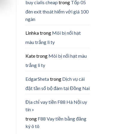
buy cialis cheap
trong
Tốp 05
đèn exit thoát hiểm với giá 100
ngàn
Linhka
trong
Môi bị nổi hạt
màu trắng li ty
Kate
trong
Môi bị nổi hạt màu
trắng li ty
EdgarSheta
trong
Dịch vụ cài
đặt tần số bộ đàm tại Đồng Nai
Địa chỉ vay tiền F88 Hà Nội uy
tín »
trong
F88 Vay tiền bằng đăng
ký ô tô