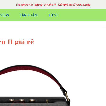
Em nghèo nói ''đạo lý'' ai nghe ?? - Thật thà mà sống qua ngày
EVIEW
SẢN PHẨM
TỬ VI
n II giá rẻ