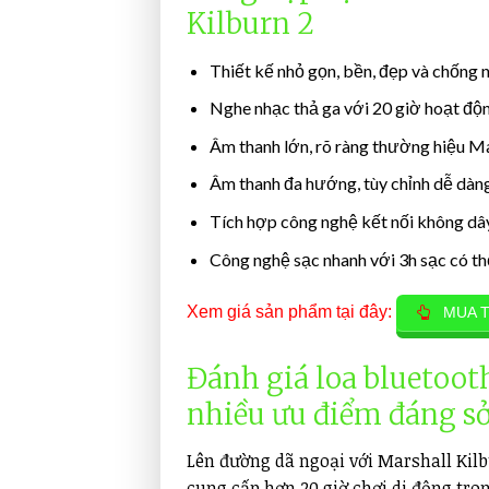
Kilburn 2
Thiết kế nhỏ gọn, bền, đẹp và chống
Nghe nhạc thả ga với 20 giờ hoạt độn
Âm thanh lớn, rõ ràng thường hiệu Ma
Âm thanh đa hướng, tùy chỉnh dễ dàng
Tích hợp công nghệ kết nối không dây 
Công nghệ sạc nhanh với 3h sạc có th
Xem giá sản phẩm tại đây:
MUA T
Đánh giá loa bluetoo
nhiều ưu điểm đáng s
Lên đường dã ngoại với Marshall Kilb
cung cấp hơn 20 giờ chơi di động tro