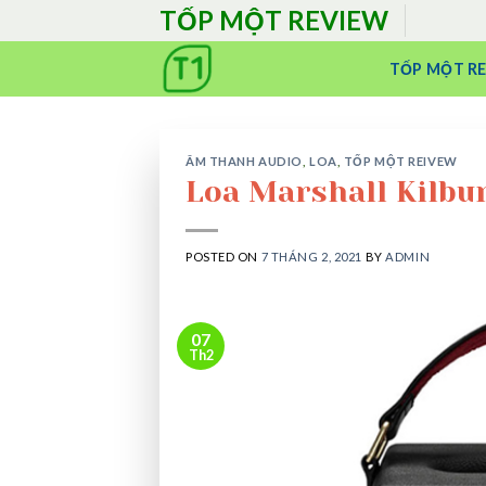
Skip
TỐP MỘT REVIEW
to
content
TỐP MỘT R
ÂM THANH AUDIO
,
LOA
,
TỐP MỘT REIVEW
Loa Marshall Kilbur
POSTED ON
7 THÁNG 2, 2021
BY
ADMIN
07
Th2