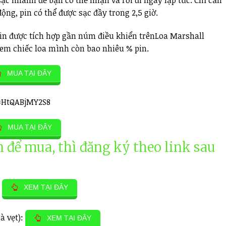
động, pin có thể được sạc đầy trong 2,5 giờ.
pin được tích hợp gần núm điều khiển trênLoa Marshall
 xem chiếc loa mình còn bao nhiêu % pin.
MUA TẠI ĐÂY
=HtQABjMY2S8
MUA TẠI ĐÂY
 để mua, thì đăng ký theo link sau
:
XEM TẠI ĐÂY
à vẹt):
XEM TẠI ĐÂY