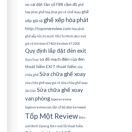
vụ cài đặt tần số
F88 cầm đồ
ghế
ghế
hòa phát
ghế hòa phát giá rẻ
Ghế Xoay
ghế xếp hòa phát
xếp giá rẻ
http://toponereview.com
hòa phát
ghế xếp
hồ chí minh
Hồ Chí Minh đèn exit
giá rẻ
Kentom KT403
Kentom KT2200
Quy định lắp đặt đèn exit
sơ đồ mạch điện của đèn
Sua chua
thoát hiểm EXIT thoát hiểm
sửa
Sửa chữa ghế xoay
chữa ghế
sửa chữa ghế xoay giá rẻ
Sửa chữa ghế xoay
Sửa chữa ghế xoay
Sài Gòn
van phòng
toponereview
toponereview.com
tần số bộ đàm kenwood
Tốp Một Review
Đèn
exit Bình Dương
Đèn exit lối thoát hiểm