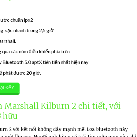
 nước chuẩn ipx2
g, sạc nhanh trong 2,5 giờ
srshall.
 qua các núm điều khiển phía trên
Bluetooth 5.0 aptX tiên tiến nhất hiện nay
ể phát được 20 giờ.
ẠI ĐÂY
th
Marshall Kilburn 2 chi tiết, với
ở hữu
urn 2
với kết nối không dây mạnh mẽ. Loa bluetooth này
ng một lần sạc. Người anh hùng có trái tim mập mạp này chỉ