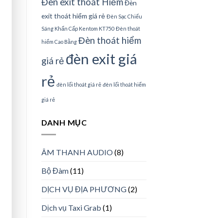
Đèn exit thoát Hiểm
Đèn
exit thoát hiểm giá rẻ
Đèn Sạc Chiếu
Sáng Khẩn Cấp Kentom KT750
Đèn thoát
Đèn thoát hiểm
hiểm Cao Bằng
đèn exit giá
giá rẻ
rẻ
đèn lối thoát giá rẻ
đèn lối thoát hiểm
giá rẻ
DANH MỤC
ÂM THANH AUDIO
(8)
Bộ Đàm
(11)
DỊCH VỤ ĐỊA PHƯƠNG
(2)
Dịch vụ Taxi Grab
(1)