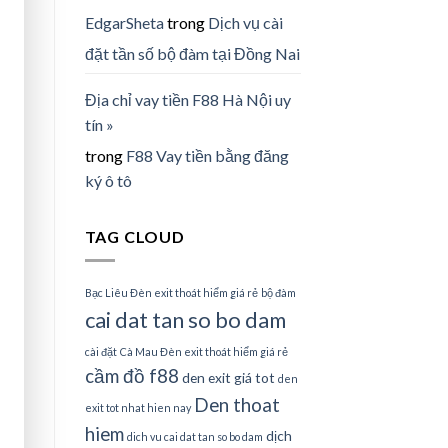
EdgarSheta
trong
Dịch vụ cài
đặt tần số bộ đàm tại Đồng Nai
Địa chỉ vay tiền F88 Hà Nội uy
tín »
trong
F88 Vay tiền bằng đăng
ký ô tô
TAG CLOUD
Bạc Liêu Đèn exit thoát hiểm giá rẻ
bộ đàm
cai dat tan so bo dam
cài đặt
Cà Mau Đèn exit thoát hiểm giá rẻ
cầm đồ f88
den exit giá tot
den
Den thoat
exit tot nhat hien nay
hiem
dịch
dich vu cai dat tan so bo dam