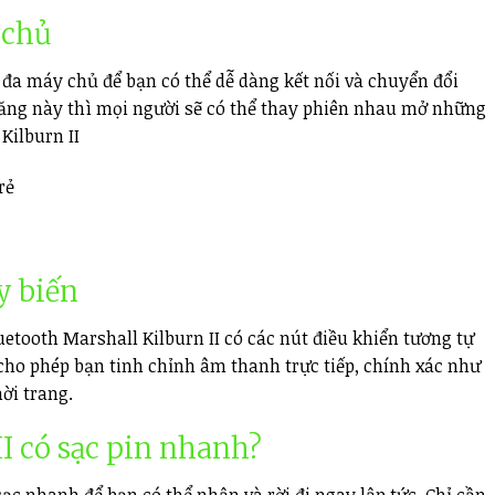
 chủ
 đa máy chủ để bạn có thể dễ dàng kết nối và chuyển đổi
h năng này thì mọi người sẽ có thể thay phiên nhau mở những
Kilburn II
y biến
etooth Marshall Kilburn II có các nút điều khiển tương tự
ho phép bạn tinh chỉnh âm thanh trực tiếp, chính xác như
ời trang.
I có s
ạc pin nhanh?
ạc nhanh để bạn có thể nhận và rời đi ngay lập tức. Chỉ cần