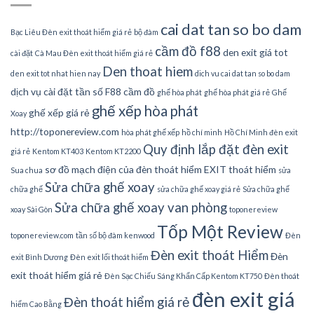
cai dat tan so bo dam
Bạc Liêu Đèn exit thoát hiểm giá rẻ
bộ đàm
cầm đồ f88
den exit giá tot
cài đặt
Cà Mau Đèn exit thoát hiểm giá rẻ
Den thoat hiem
den exit tot nhat hien nay
dich vu cai dat tan so bo dam
dịch vụ cài đặt tần số
F88 cầm đồ
ghế hòa phát
ghế hòa phát giá rẻ
Ghế
ghế xếp hòa phát
ghế xếp giá rẻ
Xoay
http://toponereview.com
hòa phát ghế xếp
hồ chí minh
Hồ Chí Minh đèn exit
Quy định lắp đặt đèn exit
giá rẻ
Kentom KT403
Kentom KT2200
sơ đồ mạch điện của đèn thoát hiểm EXIT thoát hiểm
Sua chua
sửa
Sửa chữa ghế xoay
chữa ghế
sửa chữa ghế xoay giá rẻ
Sửa chữa ghế
Sửa chữa ghế xoay van phòng
xoay Sài Gòn
toponereview
Tốp Một Review
toponereview.com
tần số bộ đàm kenwood
Đèn
Đèn exit thoát Hiểm
Đèn
exit Bình Dương
Đèn exit lối thoát hiểm
exit thoát hiểm giá rẻ
Đèn Sạc Chiếu Sáng Khẩn Cấp Kentom KT750
Đèn thoát
đèn exit giá
Đèn thoát hiểm giá rẻ
hiểm Cao Bằng