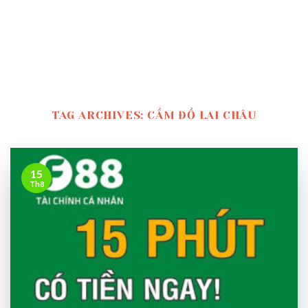
TAG ARCHIVES:
CẦM ĐỒ LAI CHÂU
15
Th8