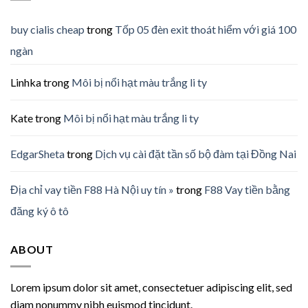
buy cialis cheap
trong
Tốp 05 đèn exit thoát hiểm với giá 100
ngàn
Linhka
trong
Môi bị nổi hạt màu trắng li ty
Kate
trong
Môi bị nổi hạt màu trắng li ty
EdgarSheta
trong
Dịch vụ cài đặt tần số bộ đàm tại Đồng Nai
Địa chỉ vay tiền F88 Hà Nội uy tín »
trong
F88 Vay tiền bằng
đăng ký ô tô
ABOUT
Lorem ipsum dolor sit amet, consectetuer adipiscing elit, sed
diam nonummy nibh euismod tincidunt.