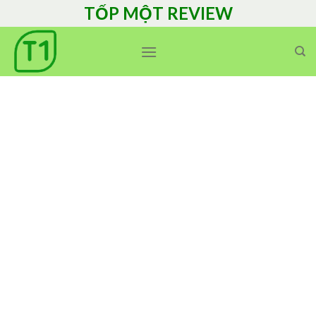
Skip
TỐP MỘT REVIEW
to
content