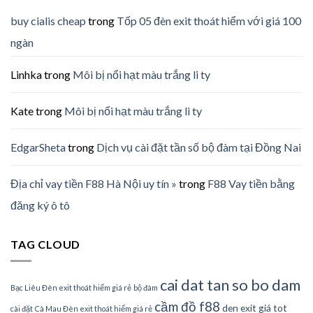
buy cialis cheap
trong
Tốp 05 đèn exit thoát hiểm với giá 100
ngàn
Linhka
trong
Môi bị nổi hạt màu trắng li ty
Kate
trong
Môi bị nổi hạt màu trắng li ty
EdgarSheta
trong
Dịch vụ cài đặt tần số bộ đàm tại Đồng Nai
Địa chỉ vay tiền F88 Hà Nội uy tín »
trong
F88 Vay tiền bằng
đăng ký ô tô
TAG CLOUD
cai dat tan so bo dam
Bạc Liêu Đèn exit thoát hiểm giá rẻ
bộ đàm
cầm đồ f88
den exit giá tot
cài đặt
Cà Mau Đèn exit thoát hiểm giá rẻ