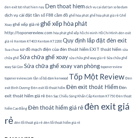
Den thoat hiem
den exit tot nhat hien nay
dich vu cai dat tan so bo dam
dịch vụ cài đặt tần số
F88 cầm đồ
ghế hòa phát
ghế hòa phát giá rẻ
Ghế
ghế xếp hòa phát
ghế xếp giá rẻ
Xoay
http://toponereview.com
hòa phát ghế xếp
hồ chí minh
Hồ Chí Minh đèn exit
Quy định lắp đặt đèn exit
giá rẻ
Kentom KT403
Kentom KT2200
sơ đồ mạch điện của đèn thoát hiểm EXIT thoát hiểm
Sua chua
sửa
Sửa chữa ghế xoay
chữa ghế
sửa chữa ghế xoay giá rẻ
Sửa chữa ghế
Sửa chữa ghế xoay van phòng
xoay Sài Gòn
toponereview
Tốp Một Review
toponereview.com
tần số bộ đàm kenwood
Đèn
Đèn exit thoát Hiểm
Đèn
exit Bình Dương
Đèn exit lối thoát hiểm
exit thoát hiểm giá rẻ
Đèn Sạc Chiếu Sáng Khẩn Cấp Kentom KT750
Đèn thoát
đèn exit giá
Đèn thoát hiểm giá rẻ
hiểm Cao Bằng
rẻ
đèn lối thoát giá rẻ
đèn lối thoát hiểm giá rẻ