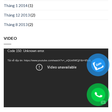
Tháng 1 2014
(1)
Tháng 12 2013
(2)
Tháng 8 2013
(2)
VIDEO
Trình
Code 150: Unknown error.
chơi
Tải về tệp tin: https://www.youtube.com/watch?v=_oQUx6WCjjY&t=95s&_=1
Video