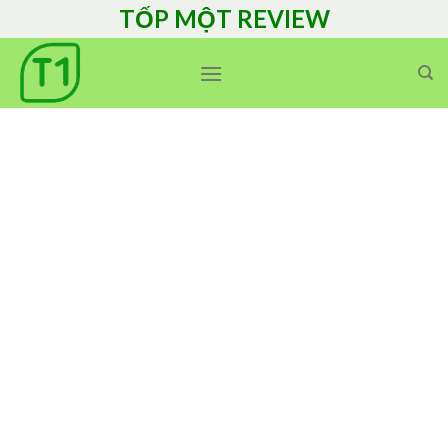
Skip
TỐP MỘT REVIEW
to
content