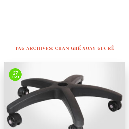
TAG ARCHIVES:
CHÂN GHẾ XOAY GIÁ RẺ
27
Th11