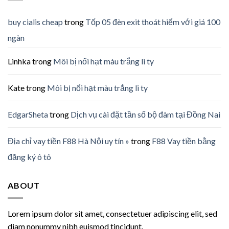
buy cialis cheap
trong
Tốp 05 đèn exit thoát hiểm với giá 100
ngàn
Linhka
trong
Môi bị nổi hạt màu trắng li ty
Kate
trong
Môi bị nổi hạt màu trắng li ty
EdgarSheta
trong
Dịch vụ cài đặt tần số bộ đàm tại Đồng Nai
Địa chỉ vay tiền F88 Hà Nội uy tín »
trong
F88 Vay tiền bằng
đăng ký ô tô
ABOUT
Lorem ipsum dolor sit amet, consectetuer adipiscing elit, sed
diam nonummy nibh euismod tincidunt.