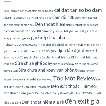
cai dat tan so bo dam
Bạc Liêu Đèn exit thoát hiểm giá rẻ
bộ đàm
cầm đồ f88
den exit giá tot
cài đặt
Cà Mau Đèn exit thoát hiểm giá rẻ
Den thoat hiem
den exit tot nhat hien nay
dich vu cai dat tan so bo dam
dịch vụ cài đặt tần số
F88 cầm đồ
ghế hòa phát
ghế hòa phát giá rẻ
Ghế
ghế xếp hòa phát
ghế xếp giá rẻ
Xoay
http://toponereview.com
hòa phát ghế xếp
hồ chí minh
Hồ Chí Minh đèn exit
Quy định lắp đặt đèn exit
giá rẻ
Kentom KT403
Kentom KT2200
sơ đồ mạch điện của đèn thoát hiểm EXIT thoát hiểm
Sua chua
sửa
Sửa chữa ghế xoay
chữa ghế
sửa chữa ghế xoay giá rẻ
Sửa chữa ghế
Sửa chữa ghế xoay van phòng
xoay Sài Gòn
toponereview
Tốp Một Review
toponereview.com
tần số bộ đàm kenwood
Đèn
Đèn exit thoát Hiểm
Đèn
exit Bình Dương
Đèn exit lối thoát hiểm
exit thoát hiểm giá rẻ
Đèn Sạc Chiếu Sáng Khẩn Cấp Kentom KT750
Đèn thoát
đèn exit giá
Đèn thoát hiểm giá rẻ
hiểm Cao Bằng