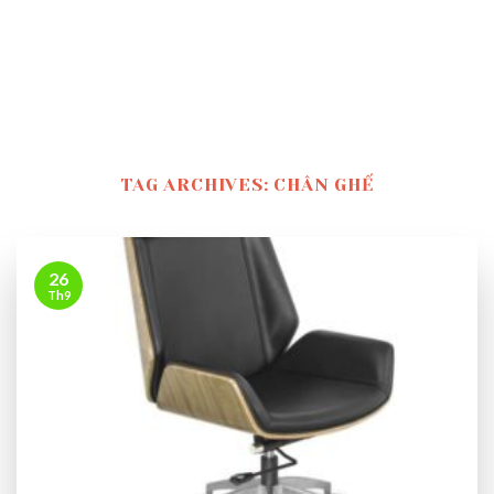
TAG ARCHIVES:
CHÂN GHẾ
26
Th9