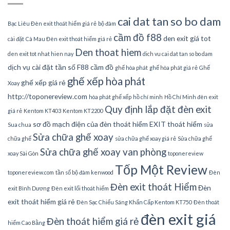
cai dat tan so bo dam
Bạc Liêu Đèn exit thoát hiểm giá rẻ
bộ đàm
cầm đồ f88
den exit giá tot
cài đặt
Cà Mau Đèn exit thoát hiểm giá rẻ
Den thoat hiem
den exit tot nhat hien nay
dich vu cai dat tan so bo dam
dịch vụ cài đặt tần số
F88 cầm đồ
ghế hòa phát
ghế hòa phát giá rẻ
Ghế
ghế xếp hòa phát
ghế xếp giá rẻ
Xoay
http://toponereview.com
hòa phát ghế xếp
hồ chí minh
Hồ Chí Minh đèn exit
Quy định lắp đặt đèn exit
giá rẻ
Kentom KT403
Kentom KT2200
sơ đồ mạch điện của đèn thoát hiểm EXIT thoát hiểm
Sua chua
sửa
Sửa chữa ghế xoay
chữa ghế
sửa chữa ghế xoay giá rẻ
Sửa chữa ghế
Sửa chữa ghế xoay van phòng
xoay Sài Gòn
toponereview
Tốp Một Review
toponereview.com
tần số bộ đàm kenwood
Đèn
Đèn exit thoát Hiểm
Đèn
exit Bình Dương
Đèn exit lối thoát hiểm
exit thoát hiểm giá rẻ
Đèn Sạc Chiếu Sáng Khẩn Cấp Kentom KT750
Đèn thoát
đèn exit giá
Đèn thoát hiểm giá rẻ
hiểm Cao Bằng