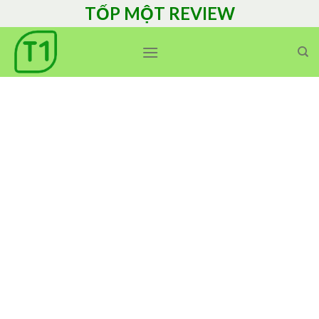
Skip
TỐP MỘT REVIEW
to
content