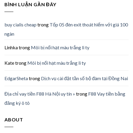
BÌNH LUẬN GẦN ĐÂY
buy cialis cheap
trong
Tốp 05 đèn exit thoát hiểm với giá 100
ngàn
Linhka
trong
Môi bị nổi hạt màu trắng li ty
Kate
trong
Môi bị nổi hạt màu trắng li ty
EdgarSheta
trong
Dịch vụ cài đặt tần số bộ đàm tại Đồng Nai
Địa chỉ vay tiền F88 Hà Nội uy tín »
trong
F88 Vay tiền bằng
đăng ký ô tô
ABOUT