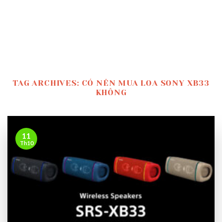
TAG ARCHIVES:
CÓ NÊN MUA LOA SONY XB33
KHÔNG
11
Th10