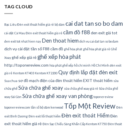
TAG CLOUD
cai dat tan so bo dam
Bạc Liêu Đèn exit thoát hiểm giá rẻ
bộ đàm
cầm đồ f88
den exit giá tot
cài đặt
Cà Mau Đèn exit thoát hiểm giá rẻ
Den thoat hiem
den exit tot nhat hien nay
dich vu cai dat tan so bo dam
dịch vụ cài đặt tần số
F88 cầm đồ
ghế hòa phát
ghế hòa phát giá rẻ
Ghế
ghế xếp hòa phát
ghế xếp giá rẻ
Xoay
http://toponereview.com
hòa phát ghế xếp
hồ chí minh
Hồ Chí Minh đèn exit
Quy định lắp đặt đèn exit
giá rẻ
Kentom KT403
Kentom KT2200
sơ đồ mạch điện của đèn thoát hiểm EXIT thoát hiểm
Sua chua
sửa
Sửa chữa ghế xoay
chữa ghế
sửa chữa ghế xoay giá rẻ
Sửa chữa ghế
Sửa chữa ghế xoay van phòng
xoay Sài Gòn
toponereview
Tốp Một Review
toponereview.com
tần số bộ đàm kenwood
Đèn
Đèn exit thoát Hiểm
Đèn
exit Bình Dương
Đèn exit lối thoát hiểm
exit thoát hiểm giá rẻ
Đèn Sạc Chiếu Sáng Khẩn Cấp Kentom KT750
Đèn thoát