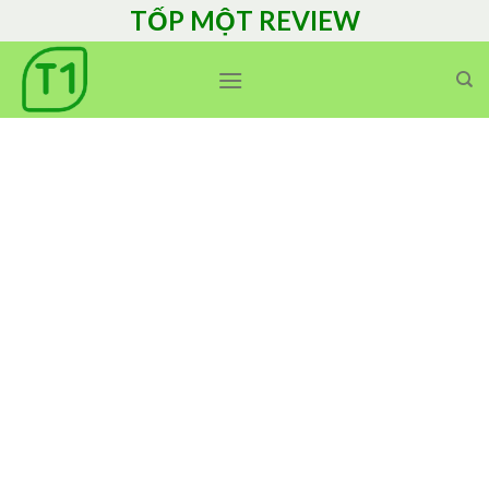
Skip
TỐP MỘT REVIEW
to
content