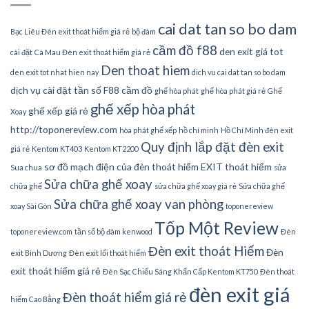
cai dat tan so bo dam
Bạc Liêu Đèn exit thoát hiểm giá rẻ
bộ đàm
cầm đồ f88
den exit giá tot
cài đặt
Cà Mau Đèn exit thoát hiểm giá rẻ
Den thoat hiem
den exit tot nhat hien nay
dich vu cai dat tan so bo dam
dịch vụ cài đặt tần số
F88 cầm đồ
ghế hòa phát
ghế hòa phát giá rẻ
Ghế
ghế xếp hòa phát
ghế xếp giá rẻ
Xoay
http://toponereview.com
hòa phát ghế xếp
hồ chí minh
Hồ Chí Minh đèn exit
Quy định lắp đặt đèn exit
giá rẻ
Kentom KT403
Kentom KT2200
sơ đồ mạch điện của đèn thoát hiểm EXIT thoát hiểm
Sua chua
sửa
Sửa chữa ghế xoay
chữa ghế
sửa chữa ghế xoay giá rẻ
Sửa chữa ghế
Sửa chữa ghế xoay van phòng
xoay Sài Gòn
toponereview
Tốp Một Review
toponereview.com
tần số bộ đàm kenwood
Đèn
Đèn exit thoát Hiểm
Đèn
exit Bình Dương
Đèn exit lối thoát hiểm
exit thoát hiểm giá rẻ
Đèn Sạc Chiếu Sáng Khẩn Cấp Kentom KT750
Đèn thoát
đèn exit giá
Đèn thoát hiểm giá rẻ
hiểm Cao Bằng