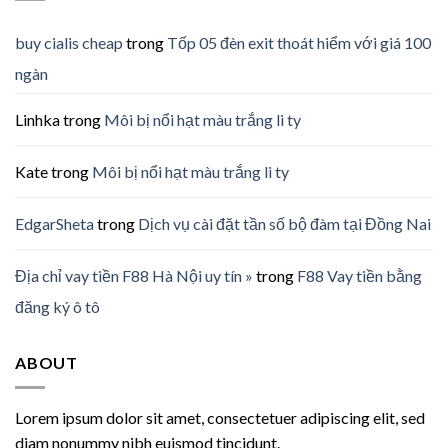
buy cialis cheap
trong
Tốp 05 đèn exit thoát hiểm với giá 100
ngàn
Linhka
trong
Môi bị nổi hạt màu trắng li ty
Kate
trong
Môi bị nổi hạt màu trắng li ty
EdgarSheta
trong
Dịch vụ cài đặt tần số bộ đàm tại Đồng Nai
Địa chỉ vay tiền F88 Hà Nội uy tín »
trong
F88 Vay tiền bằng
đăng ký ô tô
ABOUT
Lorem ipsum dolor sit amet, consectetuer adipiscing elit, sed
diam nonummy nibh euismod tincidunt.