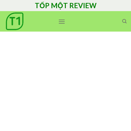
Skip
TỐP MỘT REVIEW
to
content