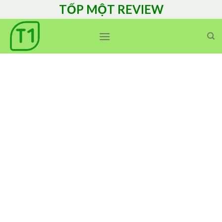
Skip
TỐP MỘT REVIEW
to
content