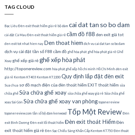
TAG CLOUD
cai dat tan so bo dam
Bạc Liêu Đèn exit thoát hiểm giá rẻ
bộ đàm
cầm đồ f88
den exit giá tot
cài đặt
Cà Mau Đèn exit thoát hiểm giá rẻ
Den thoat hiem
den exit tot nhat hien nay
dich vu cai dat tan so bo dam
dịch vụ cài đặt tần số
F88 cầm đồ
ghế hòa phát
ghế hòa phát giá rẻ
Ghế
ghế xếp hòa phát
ghế xếp giá rẻ
Xoay
http://toponereview.com
hòa phát ghế xếp
hồ chí minh
Hồ Chí Minh đèn exit
Quy định lắp đặt đèn exit
giá rẻ
Kentom KT403
Kentom KT2200
sơ đồ mạch điện của đèn thoát hiểm EXIT thoát hiểm
Sua chua
sửa
Sửa chữa ghế xoay
chữa ghế
sửa chữa ghế xoay giá rẻ
Sửa chữa ghế
Sửa chữa ghế xoay van phòng
xoay Sài Gòn
toponereview
Tốp Một Review
toponereview.com
tần số bộ đàm kenwood
Đèn
Đèn exit thoát Hiểm
Đèn
exit Bình Dương
Đèn exit lối thoát hiểm
exit thoát hiểm giá rẻ
Đèn Sạc Chiếu Sáng Khẩn Cấp Kentom KT750
Đèn thoát