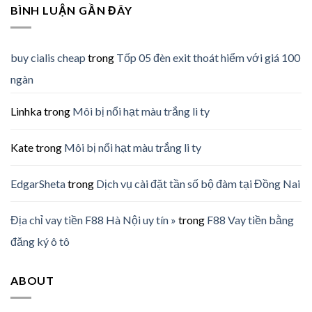
BÌNH LUẬN GẦN ĐÂY
buy cialis cheap
trong
Tốp 05 đèn exit thoát hiểm với giá 100
ngàn
Linhka
trong
Môi bị nổi hạt màu trắng li ty
Kate
trong
Môi bị nổi hạt màu trắng li ty
EdgarSheta
trong
Dịch vụ cài đặt tần số bộ đàm tại Đồng Nai
Địa chỉ vay tiền F88 Hà Nội uy tín »
trong
F88 Vay tiền bằng
đăng ký ô tô
ABOUT