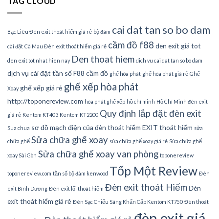
TAG CLOUD
cai dat tan so bo dam
Bạc Liêu Đèn exit thoát hiểm giá rẻ
bộ đàm
cầm đồ f88
den exit giá tot
cài đặt
Cà Mau Đèn exit thoát hiểm giá rẻ
Den thoat hiem
den exit tot nhat hien nay
dich vu cai dat tan so bo dam
dịch vụ cài đặt tần số
F88 cầm đồ
ghế hòa phát
ghế hòa phát giá rẻ
Ghế
ghế xếp hòa phát
ghế xếp giá rẻ
Xoay
http://toponereview.com
hòa phát ghế xếp
hồ chí minh
Hồ Chí Minh đèn exit
Quy định lắp đặt đèn exit
giá rẻ
Kentom KT403
Kentom KT2200
sơ đồ mạch điện của đèn thoát hiểm EXIT thoát hiểm
Sua chua
sửa
Sửa chữa ghế xoay
chữa ghế
sửa chữa ghế xoay giá rẻ
Sửa chữa ghế
Sửa chữa ghế xoay van phòng
xoay Sài Gòn
toponereview
Tốp Một Review
toponereview.com
tần số bộ đàm kenwood
Đèn
Đèn exit thoát Hiểm
Đèn
exit Bình Dương
Đèn exit lối thoát hiểm
exit thoát hiểm giá rẻ
Đèn Sạc Chiếu Sáng Khẩn Cấp Kentom KT750
Đèn thoát
đèn exit giá