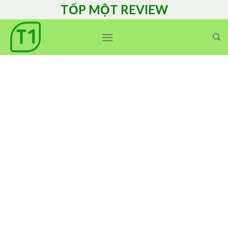
Skip
TỐP MỘT REVIEW
to
content