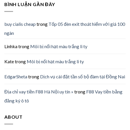
BÌNH LUẬN GẦN ĐÂY
buy cialis cheap
trong
Tốp 05 đèn exit thoát hiểm với giá 100
ngàn
Linhka
trong
Môi bị nổi hạt màu trắng li ty
Kate
trong
Môi bị nổi hạt màu trắng li ty
EdgarSheta
trong
Dịch vụ cài đặt tần số bộ đàm tại Đồng Nai
Địa chỉ vay tiền F88 Hà Nội uy tín »
trong
F88 Vay tiền bằng
đăng ký ô tô
ABOUT