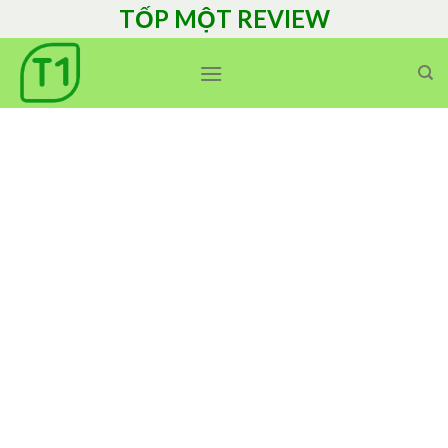
Skip
TỐP MỘT REVIEW
to
content