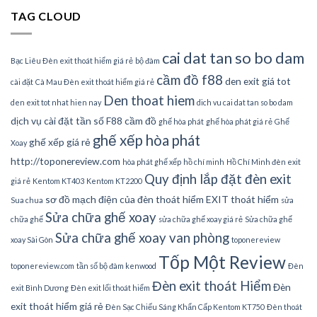
TAG CLOUD
cai dat tan so bo dam
Bạc Liêu Đèn exit thoát hiểm giá rẻ
bộ đàm
cầm đồ f88
den exit giá tot
cài đặt
Cà Mau Đèn exit thoát hiểm giá rẻ
Den thoat hiem
den exit tot nhat hien nay
dich vu cai dat tan so bo dam
dịch vụ cài đặt tần số
F88 cầm đồ
ghế hòa phát
ghế hòa phát giá rẻ
Ghế
ghế xếp hòa phát
ghế xếp giá rẻ
Xoay
http://toponereview.com
hòa phát ghế xếp
hồ chí minh
Hồ Chí Minh đèn exit
Quy định lắp đặt đèn exit
giá rẻ
Kentom KT403
Kentom KT2200
sơ đồ mạch điện của đèn thoát hiểm EXIT thoát hiểm
Sua chua
sửa
Sửa chữa ghế xoay
chữa ghế
sửa chữa ghế xoay giá rẻ
Sửa chữa ghế
Sửa chữa ghế xoay van phòng
xoay Sài Gòn
toponereview
Tốp Một Review
toponereview.com
tần số bộ đàm kenwood
Đèn
Đèn exit thoát Hiểm
Đèn
exit Bình Dương
Đèn exit lối thoát hiểm
exit thoát hiểm giá rẻ
Đèn Sạc Chiếu Sáng Khẩn Cấp Kentom KT750
Đèn thoát