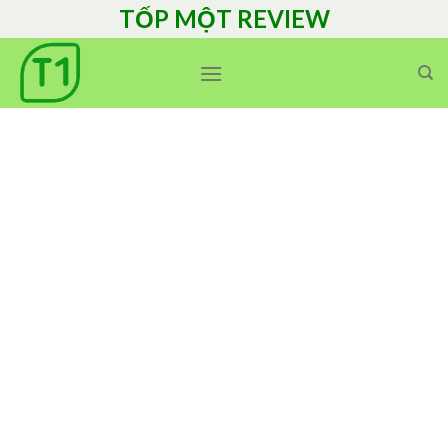
Skip
TỐP MỘT REVIEW
to
content