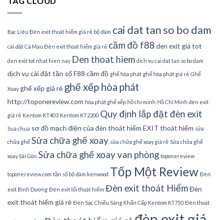
TAG CLOUD
cai dat tan so bo dam
Bạc Liêu Đèn exit thoát hiểm giá rẻ
bộ đàm
cầm đồ f88
den exit giá tot
cài đặt
Cà Mau Đèn exit thoát hiểm giá rẻ
Den thoat hiem
den exit tot nhat hien nay
dich vu cai dat tan so bo dam
dịch vụ cài đặt tần số
F88 cầm đồ
ghế hòa phát
ghế hòa phát giá rẻ
Ghế
ghế xếp hòa phát
ghế xếp giá rẻ
Xoay
http://toponereview.com
hòa phát ghế xếp
hồ chí minh
Hồ Chí Minh đèn exit
Quy định lắp đặt đèn exit
giá rẻ
Kentom KT403
Kentom KT2200
sơ đồ mạch điện của đèn thoát hiểm EXIT thoát hiểm
Sua chua
sửa
Sửa chữa ghế xoay
chữa ghế
sửa chữa ghế xoay giá rẻ
Sửa chữa ghế
Sửa chữa ghế xoay van phòng
xoay Sài Gòn
toponereview
Tốp Một Review
toponereview.com
tần số bộ đàm kenwood
Đèn
Đèn exit thoát Hiểm
Đèn
exit Bình Dương
Đèn exit lối thoát hiểm
exit thoát hiểm giá rẻ
Đèn Sạc Chiếu Sáng Khẩn Cấp Kentom KT750
Đèn thoát
đèn exit giá