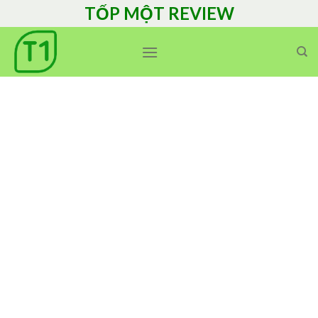
Skip
TỐP MỘT REVIEW
to
content