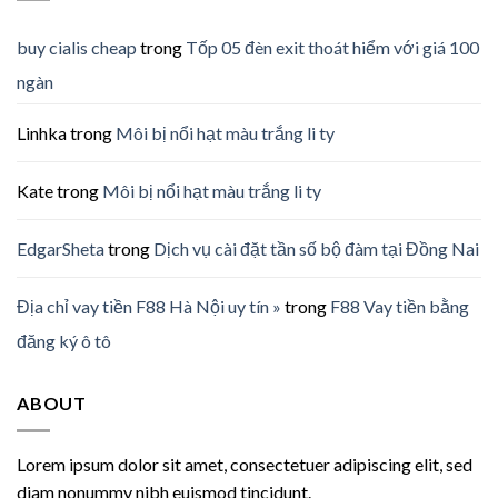
buy cialis cheap
trong
Tốp 05 đèn exit thoát hiểm với giá 100
ngàn
Linhka
trong
Môi bị nổi hạt màu trắng li ty
Kate
trong
Môi bị nổi hạt màu trắng li ty
EdgarSheta
trong
Dịch vụ cài đặt tần số bộ đàm tại Đồng Nai
Địa chỉ vay tiền F88 Hà Nội uy tín »
trong
F88 Vay tiền bằng
đăng ký ô tô
ABOUT
Lorem ipsum dolor sit amet, consectetuer adipiscing elit, sed
diam nonummy nibh euismod tincidunt.