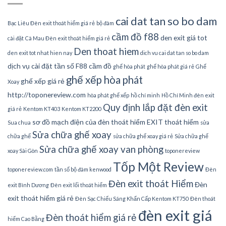
cai dat tan so bo dam
Bạc Liêu Đèn exit thoát hiểm giá rẻ
bộ đàm
cầm đồ f88
den exit giá tot
cài đặt
Cà Mau Đèn exit thoát hiểm giá rẻ
Den thoat hiem
den exit tot nhat hien nay
dich vu cai dat tan so bo dam
dịch vụ cài đặt tần số
F88 cầm đồ
ghế hòa phát
ghế hòa phát giá rẻ
Ghế
ghế xếp hòa phát
ghế xếp giá rẻ
Xoay
http://toponereview.com
hòa phát ghế xếp
hồ chí minh
Hồ Chí Minh đèn exit
Quy định lắp đặt đèn exit
giá rẻ
Kentom KT403
Kentom KT2200
sơ đồ mạch điện của đèn thoát hiểm EXIT thoát hiểm
Sua chua
sửa
Sửa chữa ghế xoay
chữa ghế
sửa chữa ghế xoay giá rẻ
Sửa chữa ghế
Sửa chữa ghế xoay van phòng
xoay Sài Gòn
toponereview
Tốp Một Review
toponereview.com
tần số bộ đàm kenwood
Đèn
Đèn exit thoát Hiểm
Đèn
exit Bình Dương
Đèn exit lối thoát hiểm
exit thoát hiểm giá rẻ
Đèn Sạc Chiếu Sáng Khẩn Cấp Kentom KT750
Đèn thoát
đèn exit giá
Đèn thoát hiểm giá rẻ
hiểm Cao Bằng