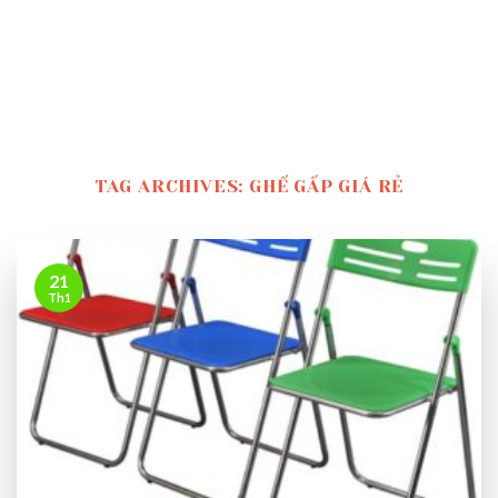
TAG ARCHIVES:
GHẾ GẤP GIÁ RẺ
21
Th1