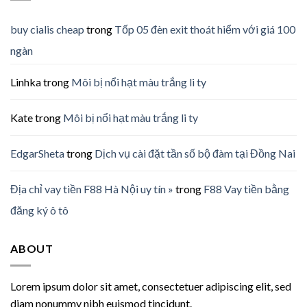
buy cialis cheap
trong
Tốp 05 đèn exit thoát hiểm với giá 100
ngàn
Linhka
trong
Môi bị nổi hạt màu trắng li ty
Kate
trong
Môi bị nổi hạt màu trắng li ty
EdgarSheta
trong
Dịch vụ cài đặt tần số bộ đàm tại Đồng Nai
Địa chỉ vay tiền F88 Hà Nội uy tín »
trong
F88 Vay tiền bằng
đăng ký ô tô
ABOUT
Lorem ipsum dolor sit amet, consectetuer adipiscing elit, sed
diam nonummy nibh euismod tincidunt.