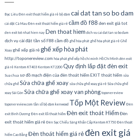
cai dat tan so bo dam
Bạc Liêu Đèn exit thoát hiểm giá rẻ
bộ đàm
cầm đồ f88
den exit giá tot
cài đặt
Cà Mau Đèn exit thoát hiểm giá rẻ
Den thoat hiem
den exit tot nhat hien nay
dich vu cai dat tan so bo dam
dịch vụ cài đặt tần số
F88 cầm đồ
ghế hòa phát
ghế hòa phát giá rẻ
Ghế
ghế xếp hòa phát
ghế xếp giá rẻ
Xoay
http://toponereview.com
hòa phát ghế xếp
hồ chí minh
Hồ Chí Minh đèn exit
Quy định lắp đặt đèn exit
giá rẻ
Kentom KT403
Kentom KT2200
sơ đồ mạch điện của đèn thoát hiểm EXIT thoát hiểm
Sua chua
sửa
Sửa chữa ghế xoay
chữa ghế
sửa chữa ghế xoay giá rẻ
Sửa chữa ghế
Sửa chữa ghế xoay van phòng
xoay Sài Gòn
toponereview
Tốp Một Review
toponereview.com
tần số bộ đàm kenwood
Đèn
Đèn exit thoát Hiểm
Đèn
exit Bình Dương
Đèn exit lối thoát hiểm
exit thoát hiểm giá rẻ
Đèn Sạc Chiếu Sáng Khẩn Cấp Kentom KT750
Đèn thoát
đèn exit giá
Đèn thoát hiểm giá rẻ
hiểm Cao Bằng