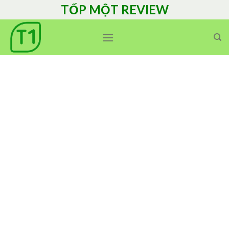
Skip
TỐP MỘT REVIEW
to
content