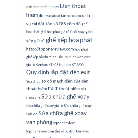
Den thoat
exit tot nhat hien nay
hiem
dịch
dich vu cai dat tan so bo dam
vụ cài đặt tần số
F88 cầm đồ
ghế
ghế
hòa phát
ghế hòa phát giá rẻ
Ghế Xoay
ghế xếp hòa phát
xếp giá rẻ
http://toponereview.com
hòa phát
ghế xếp
hồ chí minh
Hồ Chí Minh đèn exit
giá rẻ
Kentom KT403
Kentom KT2200
Quy định lắp đặt đèn exit
sơ đồ mạch điện của đèn
Sua chua
thoát hiểm EXIT thoát hiểm
sửa
Sửa chữa ghế xoay
chữa ghế
sửa chữa ghế xoay giá rẻ
Sửa chữa ghế xoay
Sửa chữa ghế xoay
Sài Gòn
van phòng
toponereview
toponereview.com
tần số bộ đàm kenwood