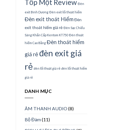
Tốp Một Review
Đèn
exit Bình Dương
Đèn exit lối thoát hiểm
Đèn exit thoát Hiểm
Đèn
exit thoát hiểm giá rẻ
Đèn Sạc Chiếu
Sáng Khẩn Cấp Kentom KT750
Đèn thoát
Đèn thoát hiểm
hiểm Cao Bằng
đèn exit giá
giá rẻ
rẻ
đèn lối thoát giá rẻ
đèn lối thoát hiểm
giá rẻ
DANH MỤC
ÂM THANH AUDIO
(8)
Bộ Đàm
(11)