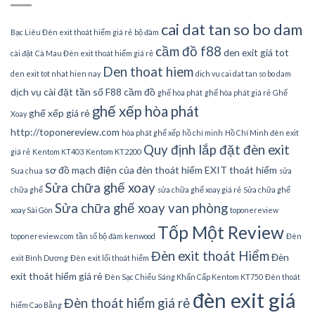
cai dat tan so bo dam
Bạc Liêu Đèn exit thoát hiểm giá rẻ
bộ đàm
cầm đồ f88
den exit giá tot
cài đặt
Cà Mau Đèn exit thoát hiểm giá rẻ
Den thoat hiem
den exit tot nhat hien nay
dich vu cai dat tan so bo dam
dịch vụ cài đặt tần số
F88 cầm đồ
ghế hòa phát
ghế hòa phát giá rẻ
Ghế
ghế xếp hòa phát
ghế xếp giá rẻ
Xoay
http://toponereview.com
hòa phát ghế xếp
hồ chí minh
Hồ Chí Minh đèn exit
Quy định lắp đặt đèn exit
giá rẻ
Kentom KT403
Kentom KT2200
sơ đồ mạch điện của đèn thoát hiểm EXIT thoát hiểm
Sua chua
sửa
Sửa chữa ghế xoay
chữa ghế
sửa chữa ghế xoay giá rẻ
Sửa chữa ghế
Sửa chữa ghế xoay van phòng
xoay Sài Gòn
toponereview
Tốp Một Review
toponereview.com
tần số bộ đàm kenwood
Đèn
Đèn exit thoát Hiểm
Đèn
exit Bình Dương
Đèn exit lối thoát hiểm
exit thoát hiểm giá rẻ
Đèn Sạc Chiếu Sáng Khẩn Cấp Kentom KT750
Đèn thoát
đèn exit giá
Đèn thoát hiểm giá rẻ
hiểm Cao Bằng