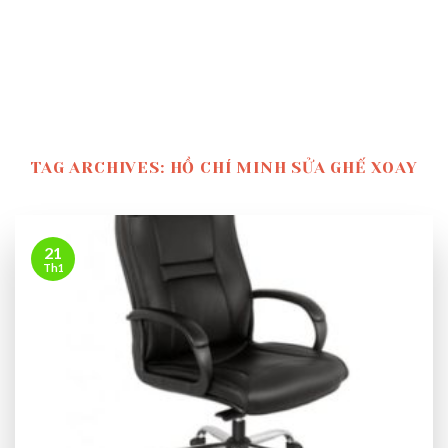
TAG ARCHIVES:
HỒ CHÍ MINH SỬA GHẾ XOAY
21
Th1