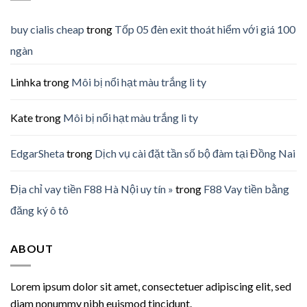
buy cialis cheap
trong
Tốp 05 đèn exit thoát hiểm với giá 100
ngàn
Linhka
trong
Môi bị nổi hạt màu trắng li ty
Kate
trong
Môi bị nổi hạt màu trắng li ty
EdgarSheta
trong
Dịch vụ cài đặt tần số bộ đàm tại Đồng Nai
Địa chỉ vay tiền F88 Hà Nội uy tín »
trong
F88 Vay tiền bằng
đăng ký ô tô
ABOUT
Lorem ipsum dolor sit amet, consectetuer adipiscing elit, sed
diam nonummy nibh euismod tincidunt.