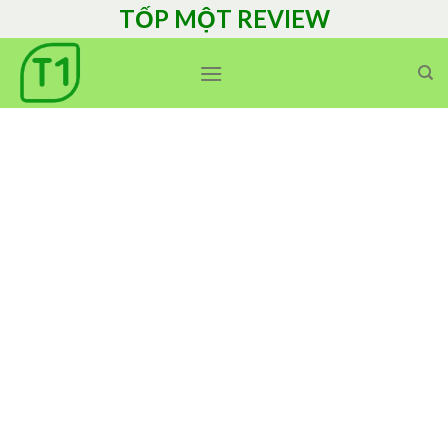
Skip
TỐP MỘT REVIEW
to
content