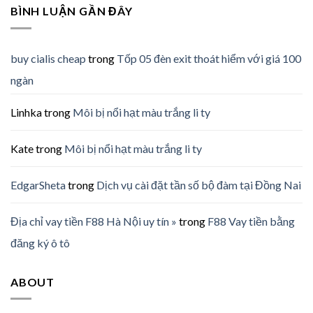
BÌNH LUẬN GẦN ĐÂY
buy cialis cheap
trong
Tốp 05 đèn exit thoát hiểm với giá 100
ngàn
Linhka
trong
Môi bị nổi hạt màu trắng li ty
Kate
trong
Môi bị nổi hạt màu trắng li ty
EdgarSheta
trong
Dịch vụ cài đặt tần số bộ đàm tại Đồng Nai
Địa chỉ vay tiền F88 Hà Nội uy tín »
trong
F88 Vay tiền bằng
đăng ký ô tô
ABOUT