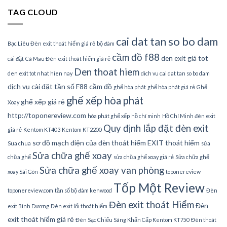
TAG CLOUD
cai dat tan so bo dam
Bạc Liêu Đèn exit thoát hiểm giá rẻ
bộ đàm
cầm đồ f88
den exit giá tot
cài đặt
Cà Mau Đèn exit thoát hiểm giá rẻ
Den thoat hiem
den exit tot nhat hien nay
dich vu cai dat tan so bo dam
dịch vụ cài đặt tần số
F88 cầm đồ
ghế hòa phát
ghế hòa phát giá rẻ
Ghế
ghế xếp hòa phát
ghế xếp giá rẻ
Xoay
http://toponereview.com
hòa phát ghế xếp
hồ chí minh
Hồ Chí Minh đèn exit
Quy định lắp đặt đèn exit
giá rẻ
Kentom KT403
Kentom KT2200
sơ đồ mạch điện của đèn thoát hiểm EXIT thoát hiểm
Sua chua
sửa
Sửa chữa ghế xoay
chữa ghế
sửa chữa ghế xoay giá rẻ
Sửa chữa ghế
Sửa chữa ghế xoay van phòng
xoay Sài Gòn
toponereview
Tốp Một Review
toponereview.com
tần số bộ đàm kenwood
Đèn
Đèn exit thoát Hiểm
Đèn
exit Bình Dương
Đèn exit lối thoát hiểm
exit thoát hiểm giá rẻ
Đèn Sạc Chiếu Sáng Khẩn Cấp Kentom KT750
Đèn thoát