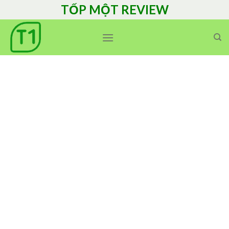
Skip
TỐP MỘT REVIEW
to
content