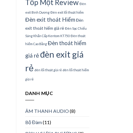
Tốp Một Review
Đèn
exit Bình Dương
Đèn exit lối thoát hiểm
Đèn exit thoát Hiểm
Đèn
exit thoát hiểm giá rẻ
Đèn Sạc Chiếu
Sáng Khẩn Cấp Kentom KT750
Đèn thoát
Đèn thoát hiểm
hiểm Cao Bằng
đèn exit giá
giá rẻ
rẻ
đèn lối thoát giá rẻ
đèn lối thoát hiểm
giá rẻ
DANH MỤC
ÂM THANH AUDIO
(8)
Bộ Đàm
(11)