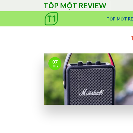
Skip
TỐP MỘT REVIEW
to
content
TỐP MỘT R
07
Th2