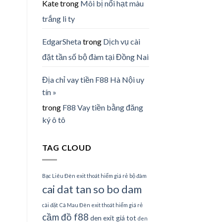
Kate
trong
Môi bị nổi hạt màu
trắng li ty
EdgarSheta
trong
Dịch vụ cài
đặt tần số bộ đàm tại Đồng Nai
Địa chỉ vay tiền F88 Hà Nội uy
tín »
trong
F88 Vay tiền bằng đăng
ký ô tô
TAG CLOUD
Bạc Liêu Đèn exit thoát hiểm giá rẻ
bộ đàm
cai dat tan so bo dam
cài đặt
Cà Mau Đèn exit thoát hiểm giá rẻ
cầm đồ f88
den exit giá tot
den