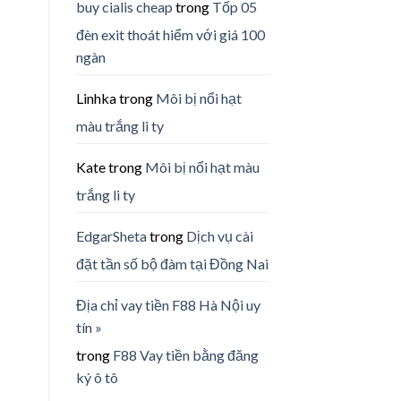
buy cialis cheap
trong
Tốp 05
đèn exit thoát hiểm với giá 100
ngàn
Linhka
trong
Môi bị nổi hạt
màu trắng li ty
Kate
trong
Môi bị nổi hạt màu
trắng li ty
EdgarSheta
trong
Dịch vụ cài
đặt tần số bộ đàm tại Đồng Nai
Địa chỉ vay tiền F88 Hà Nội uy
tín »
trong
F88 Vay tiền bằng đăng
ký ô tô