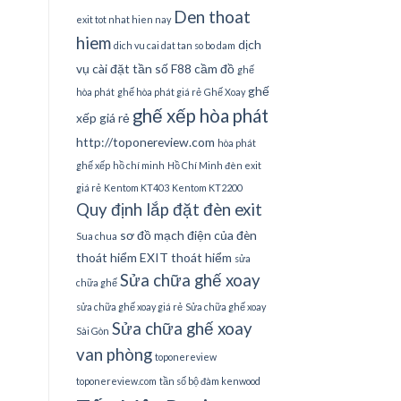
Den thoat
exit tot nhat hien nay
hiem
dịch
dich vu cai dat tan so bo dam
vụ cài đặt tần số
F88 cầm đồ
ghế
ghế
hòa phát
ghế hòa phát giá rẻ
Ghế Xoay
ghế xếp hòa phát
xếp giá rẻ
http://toponereview.com
hòa phát
ghế xếp
hồ chí minh
Hồ Chí Minh đèn exit
giá rẻ
Kentom KT403
Kentom KT2200
Quy định lắp đặt đèn exit
sơ đồ mạch điện của đèn
Sua chua
thoát hiểm EXIT thoát hiểm
sửa
Sửa chữa ghế xoay
chữa ghế
sửa chữa ghế xoay giá rẻ
Sửa chữa ghế xoay
Sửa chữa ghế xoay
Sài Gòn
van phòng
toponereview
toponereview.com
tần số bộ đàm kenwood