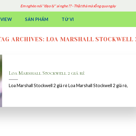
Em nghèo nói ''đạo lý'' ai nghe ?? - Thật thà mà sống qua ngày
EVIEW
SẢN PHẨM
TỬ VI
TAG ARCHIVES:
LOA MARSHALL STOCKWELL 
Loa Marshall Stockwell 2 giá rẻ
Loa Marshall Stockwell 2 giá rẻ Loa Marshall Stockwell 2 giá rẻ,