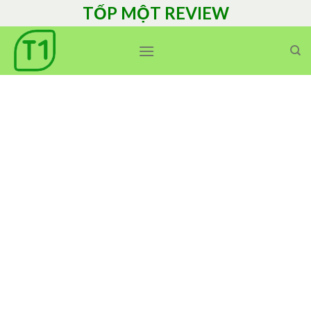
Skip
TỐP MỘT REVIEW
to
content