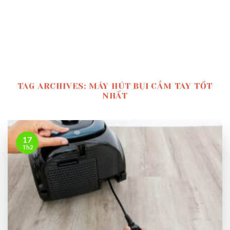
TAG ARCHIVES:
MÁY HÚT BỤI CẦM TAY TỐT
NHẤT
17
Th2