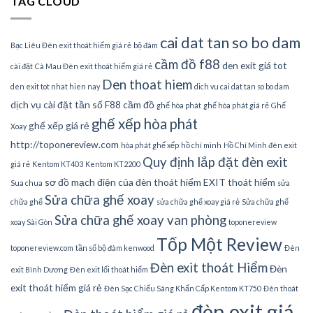
TAG CLOUD
cai dat tan so bo dam
Bạc Liêu Đèn exit thoát hiểm giá rẻ
bộ đàm
cầm đồ f88
den exit giá tot
cài đặt
Cà Mau Đèn exit thoát hiểm giá rẻ
Den thoat hiem
den exit tot nhat hien nay
dich vu cai dat tan so bo dam
dịch vụ cài đặt tần số
F88 cầm đồ
ghế hòa phát
ghế hòa phát giá rẻ
Ghế
ghế xếp hòa phát
ghế xếp giá rẻ
Xoay
http://toponereview.com
hòa phát ghế xếp
hồ chí minh
Hồ Chí Minh đèn exit
Quy định lắp đặt đèn exit
giá rẻ
Kentom KT403
Kentom KT2200
sơ đồ mạch điện của đèn thoát hiểm EXIT thoát hiểm
Sua chua
sửa
Sửa chữa ghế xoay
chữa ghế
sửa chữa ghế xoay giá rẻ
Sửa chữa ghế
Sửa chữa ghế xoay van phòng
xoay Sài Gòn
toponereview
Tốp Một Review
toponereview.com
tần số bộ đàm kenwood
Đèn
Đèn exit thoát Hiểm
Đèn
exit Bình Dương
Đèn exit lối thoát hiểm
exit thoát hiểm giá rẻ
Đèn Sạc Chiếu Sáng Khẩn Cấp Kentom KT750
Đèn thoát
đèn exit giá