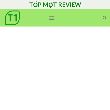
Skip
TỐP MỘT REVIEW
to
content