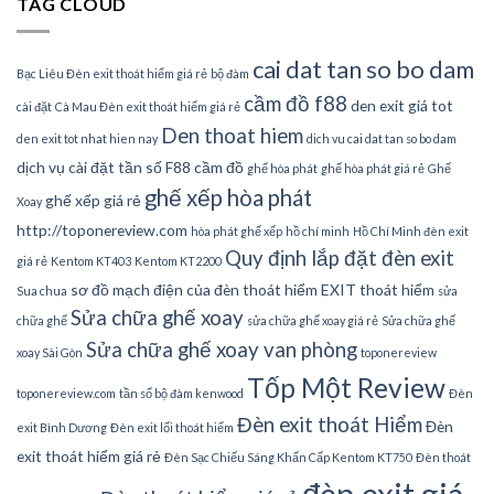
TAG CLOUD
cai dat tan so bo dam
Bạc Liêu Đèn exit thoát hiểm giá rẻ
bộ đàm
cầm đồ f88
den exit giá tot
cài đặt
Cà Mau Đèn exit thoát hiểm giá rẻ
Den thoat hiem
den exit tot nhat hien nay
dich vu cai dat tan so bo dam
dịch vụ cài đặt tần số
F88 cầm đồ
ghế hòa phát
ghế hòa phát giá rẻ
Ghế
ghế xếp hòa phát
ghế xếp giá rẻ
Xoay
http://toponereview.com
hòa phát ghế xếp
hồ chí minh
Hồ Chí Minh đèn exit
Quy định lắp đặt đèn exit
giá rẻ
Kentom KT403
Kentom KT2200
sơ đồ mạch điện của đèn thoát hiểm EXIT thoát hiểm
Sua chua
sửa
Sửa chữa ghế xoay
chữa ghế
sửa chữa ghế xoay giá rẻ
Sửa chữa ghế
Sửa chữa ghế xoay van phòng
xoay Sài Gòn
toponereview
Tốp Một Review
toponereview.com
tần số bộ đàm kenwood
Đèn
Đèn exit thoát Hiểm
Đèn
exit Bình Dương
Đèn exit lối thoát hiểm
exit thoát hiểm giá rẻ
Đèn Sạc Chiếu Sáng Khẩn Cấp Kentom KT750
Đèn thoát
đèn exit giá