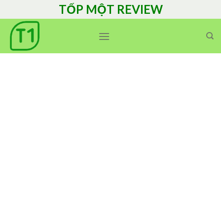
Skip
TỐP MỘT REVIEW
to
content