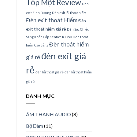
Tốp Một Review
Đèn
exit Bình Dương
Đèn exit lối thoát hiểm
Đèn exit thoát Hiểm
Đèn
exit thoát hiểm giá rẻ
Đèn Sạc Chiếu
Sáng Khẩn Cấp Kentom KT750
Đèn thoát
Đèn thoát hiểm
hiểm Cao Bằng
đèn exit giá
giá rẻ
rẻ
đèn lối thoát giá rẻ
đèn lối thoát hiểm
giá rẻ
DANH MỤC
ÂM THANH AUDIO
(8)
Bộ Đàm
(11)