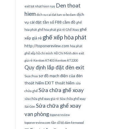
Den thoat
exit tot nhat hien nay
hiem
dịch
dich vu cai dat tan so bo dam
vụ cài đặt tần số
F88 cầm đồ
ghế
ghế
hòa phát
ghế hòa phát giá rẻ
Ghế Xoay
ghế xếp hòa phát
xếp giá rẻ
http://toponereview.com
hòa phát
ghế xếp
hồ chí minh
Hồ Chí Minh đèn exit
giá rẻ
Kentom KT403
Kentom KT2200
Quy định lắp đặt đèn exit
sơ đồ mạch điện của đèn
Sua chua
thoát hiểm EXIT thoát hiểm
sửa
Sửa chữa ghế xoay
chữa ghế
sửa chữa ghế xoay giá rẻ
Sửa chữa ghế xoay
Sửa chữa ghế xoay
Sài Gòn
van phòng
toponereview
toponereview.com
tần số bộ đàm kenwood