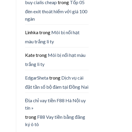
buy cialis cheap
trong
Tốp 05
đèn exit thoát hiểm với giá 100
ngàn
Linhka
trong
Môi bị nổi hạt
màu trắng li ty
Kate
trong
Môi bị nổi hạt màu
trắng li ty
EdgarSheta
trong
Dịch vụ cài
đặt tần số bộ đàm tại Đồng Nai
Địa chỉ vay tiền F88 Hà Nội uy
tín »
trong
F88 Vay tiền bằng đăng
ký ô tô