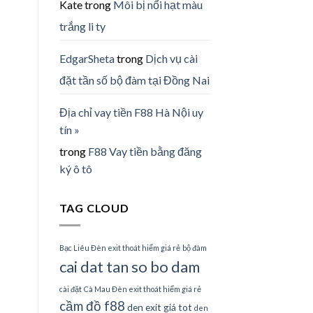
Kate
trong
Môi bị nổi hạt màu
trắng li ty
EdgarSheta
trong
Dịch vụ cài
đặt tần số bộ đàm tại Đồng Nai
Địa chỉ vay tiền F88 Hà Nội uy
tín »
trong
F88 Vay tiền bằng đăng
ký ô tô
TAG CLOUD
Bạc Liêu Đèn exit thoát hiểm giá rẻ
bộ đàm
cai dat tan so bo dam
cài đặt
Cà Mau Đèn exit thoát hiểm giá rẻ
cầm đồ f88
den exit giá tot
den