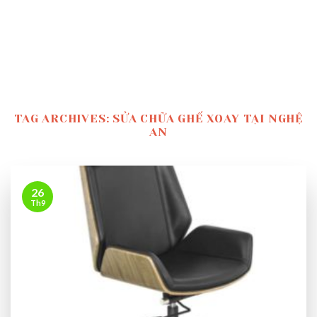
TAG ARCHIVES:
SỬA CHỮA GHẾ XOAY TẠI NGHỆ
AN
26
Th9