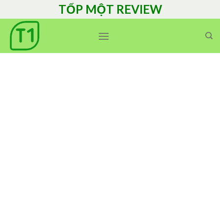
Skip
TỐP MỘT REVIEW
to
content