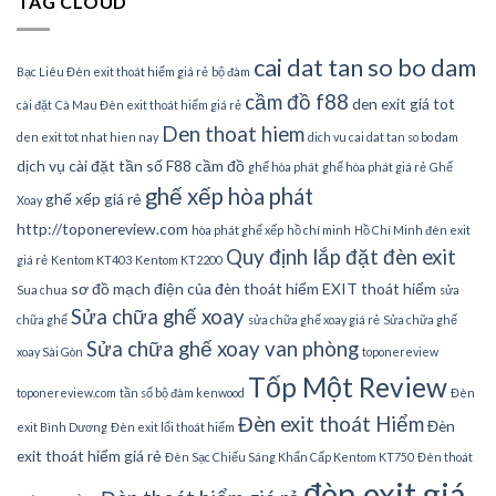
TAG CLOUD
cai dat tan so bo dam
Bạc Liêu Đèn exit thoát hiểm giá rẻ
bộ đàm
cầm đồ f88
den exit giá tot
cài đặt
Cà Mau Đèn exit thoát hiểm giá rẻ
Den thoat hiem
den exit tot nhat hien nay
dich vu cai dat tan so bo dam
dịch vụ cài đặt tần số
F88 cầm đồ
ghế hòa phát
ghế hòa phát giá rẻ
Ghế
ghế xếp hòa phát
ghế xếp giá rẻ
Xoay
http://toponereview.com
hòa phát ghế xếp
hồ chí minh
Hồ Chí Minh đèn exit
Quy định lắp đặt đèn exit
giá rẻ
Kentom KT403
Kentom KT2200
sơ đồ mạch điện của đèn thoát hiểm EXIT thoát hiểm
Sua chua
sửa
Sửa chữa ghế xoay
chữa ghế
sửa chữa ghế xoay giá rẻ
Sửa chữa ghế
Sửa chữa ghế xoay van phòng
xoay Sài Gòn
toponereview
Tốp Một Review
toponereview.com
tần số bộ đàm kenwood
Đèn
Đèn exit thoát Hiểm
Đèn
exit Bình Dương
Đèn exit lối thoát hiểm
exit thoát hiểm giá rẻ
Đèn Sạc Chiếu Sáng Khẩn Cấp Kentom KT750
Đèn thoát
đèn exit giá