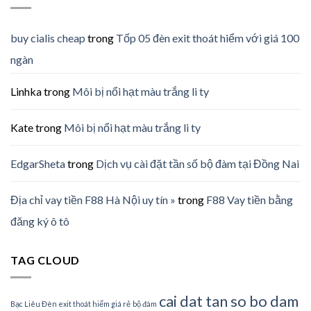
buy cialis cheap
trong
Tốp 05 đèn exit thoát hiểm với giá 100
ngàn
Linhka
trong
Môi bị nổi hạt màu trắng li ty
Kate
trong
Môi bị nổi hạt màu trắng li ty
EdgarSheta
trong
Dịch vụ cài đặt tần số bộ đàm tại Đồng Nai
Địa chỉ vay tiền F88 Hà Nội uy tín »
trong
F88 Vay tiền bằng
đăng ký ô tô
TAG CLOUD
cai dat tan so bo dam
Bạc Liêu Đèn exit thoát hiểm giá rẻ
bộ đàm