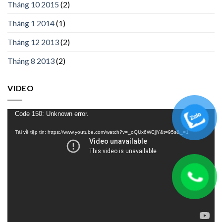
Tháng 10 2015
(2)
Tháng 1 2014
(1)
Tháng 12 2013
(2)
Tháng 8 2013
(2)
VIDEO
Trình
Code 150: Unknown error.
chơi
Tải về tệp tin: https://www.youtube.com/watch?v=_oQUx6WCjjY&t=95s&_=1
Video