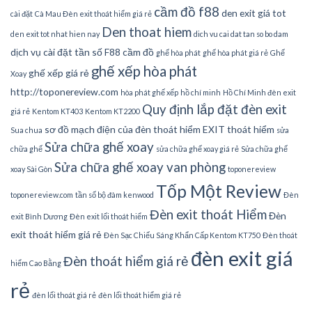
cầm đồ f88
den exit giá tot
cài đặt
Cà Mau Đèn exit thoát hiểm giá rẻ
Den thoat hiem
den exit tot nhat hien nay
dich vu cai dat tan so bo dam
dịch vụ cài đặt tần số
F88 cầm đồ
ghế hòa phát
ghế hòa phát giá rẻ
Ghế
ghế xếp hòa phát
ghế xếp giá rẻ
Xoay
http://toponereview.com
hòa phát ghế xếp
hồ chí minh
Hồ Chí Minh đèn exit
Quy định lắp đặt đèn exit
giá rẻ
Kentom KT403
Kentom KT2200
sơ đồ mạch điện của đèn thoát hiểm EXIT thoát hiểm
Sua chua
sửa
Sửa chữa ghế xoay
chữa ghế
sửa chữa ghế xoay giá rẻ
Sửa chữa ghế
Sửa chữa ghế xoay van phòng
xoay Sài Gòn
toponereview
Tốp Một Review
toponereview.com
tần số bộ đàm kenwood
Đèn
Đèn exit thoát Hiểm
Đèn
exit Bình Dương
Đèn exit lối thoát hiểm
exit thoát hiểm giá rẻ
Đèn Sạc Chiếu Sáng Khẩn Cấp Kentom KT750
Đèn thoát
đèn exit giá
Đèn thoát hiểm giá rẻ
hiểm Cao Bằng
rẻ
đèn lối thoát giá rẻ
đèn lối thoát hiểm giá rẻ