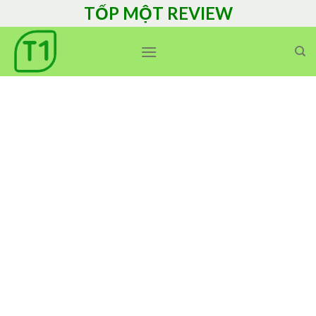
Skip
TỐP MỘT REVIEW
to
content