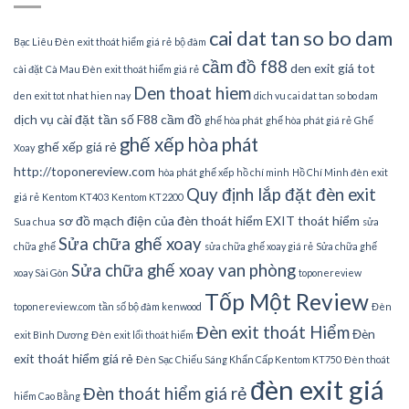
cai dat tan so bo dam
Bạc Liêu Đèn exit thoát hiểm giá rẻ
bộ đàm
cầm đồ f88
den exit giá tot
cài đặt
Cà Mau Đèn exit thoát hiểm giá rẻ
Den thoat hiem
den exit tot nhat hien nay
dich vu cai dat tan so bo dam
dịch vụ cài đặt tần số
F88 cầm đồ
ghế hòa phát
ghế hòa phát giá rẻ
Ghế
ghế xếp hòa phát
ghế xếp giá rẻ
Xoay
http://toponereview.com
hòa phát ghế xếp
hồ chí minh
Hồ Chí Minh đèn exit
Quy định lắp đặt đèn exit
giá rẻ
Kentom KT403
Kentom KT2200
sơ đồ mạch điện của đèn thoát hiểm EXIT thoát hiểm
Sua chua
sửa
Sửa chữa ghế xoay
chữa ghế
sửa chữa ghế xoay giá rẻ
Sửa chữa ghế
Sửa chữa ghế xoay van phòng
xoay Sài Gòn
toponereview
Tốp Một Review
toponereview.com
tần số bộ đàm kenwood
Đèn
Đèn exit thoát Hiểm
Đèn
exit Bình Dương
Đèn exit lối thoát hiểm
exit thoát hiểm giá rẻ
Đèn Sạc Chiếu Sáng Khẩn Cấp Kentom KT750
Đèn thoát
đèn exit giá
Đèn thoát hiểm giá rẻ
hiểm Cao Bằng