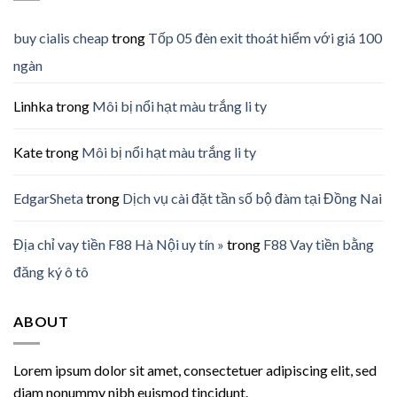
buy cialis cheap
trong
Tốp 05 đèn exit thoát hiểm với giá 100
ngàn
Linhka
trong
Môi bị nổi hạt màu trắng li ty
Kate
trong
Môi bị nổi hạt màu trắng li ty
EdgarSheta
trong
Dịch vụ cài đặt tần số bộ đàm tại Đồng Nai
Địa chỉ vay tiền F88 Hà Nội uy tín »
trong
F88 Vay tiền bằng
đăng ký ô tô
ABOUT
Lorem ipsum dolor sit amet, consectetuer adipiscing elit, sed
diam nonummy nibh euismod tincidunt.