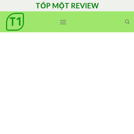
Skip
TỐP MỘT REVIEW
to
content