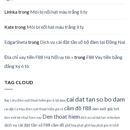
Linhka
trong
Môi bị nổi hạt màu trắng li ty
Kate
trong
Môi bị nổi hạt màu trắng li ty
EdgarSheta
trong
Dịch vụ cài đặt tần số bộ đàm tại Đồng Nai
Địa chỉ vay tiền F88 Hà Nội uy tín »
trong
F88 Vay tiền bằng
đăng ký ô tô
TAG CLOUD
cai dat tan so bo dam
Bạc Liêu Đèn exit thoát hiểm giá rẻ
bộ đàm
cầm đồ f88
den exit giá tot
cài đặt
Cà Mau Đèn exit thoát hiểm giá rẻ
Den thoat hiem
den exit tot nhat hien nay
dich vu cai dat tan so bo dam
dịch vụ cài đặt tần số
F88 cầm đồ
ghế hòa phát
ghế hòa phát giá rẻ
Ghế