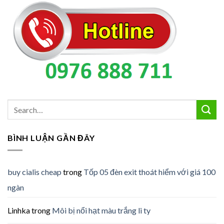
BÌNH LUẬN GẦN ĐÂY
buy cialis cheap
trong
Tốp 05 đèn exit thoát hiểm với giá 100
ngàn
Linhka
trong
Môi bị nổi hạt màu trắng li ty