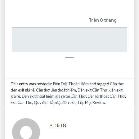
Trên 0 trang
This entry was posted in
Đèn Exit-Thoát Hiểm
and tagged
Cần thơ
dèn exit giá rẻ
,
Cần thơ đèn thoát hiểm
,
Đèn exit Cần Thơ
,
đèn exit
giá rẻ
,
Đèn exit thoát hiểm giá rẻ tại Cần Thơ
,
Đèn lối thoát Cần Thơ
,
Exit Can Tho
,
Quy định lắp đặt đèn exit
,
Tốp Một Review
.
ADMIN