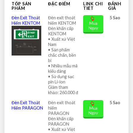
TỐP SẢN
ĐẶC ĐIỂM
LINK CHI
ĐÁNH
PHẨM
TIẾT
GIÁ
Đèn Exit Thoát
Đèn exit thoát
5 Sao
Hiểm KENTOM
hiểm KENTOM
Mua
Ngay
Đèn khẩn cấp
KENTOM
• Xuất xứ Việt
Nam
• Sản phẩm
chắc chắn, bền
bỉ
• Nhiều mẫu mã
kiểu dáng
• Sử dụng sạc
pin Li-ion
Giám tham
khảo: 260.000 đ
Đèn Exit Thoát
Đèn exit thoát
5 Sao
Hiểm PARAGON
hiểm
Mua
Ngay
PARAGON
Đèn khẩn cấp
PARAGON
• Xuất xứ Việt