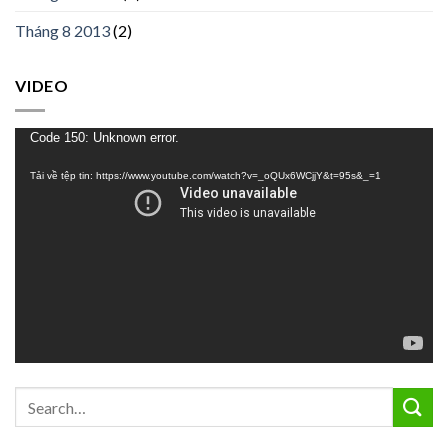
Tháng 8 2013
(2)
VIDEO
Trình
Code 150: Unknown error.
chơi
Tải về tệp tin: https://www.youtube.com/watch?v=_oQUx6WCjjY&t=95s&_=1
Video