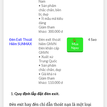
Nam
• Sản phẩm
chắc chắn, bền
bỉ, đẹp
• Ít mẫu mã kiểu
dáng
Giám tham
khảo: 300.000 đ
Đèn Exit Thoát
Đèn exit thoát
4 Sao
Hiểm SUNMAX
hiểm GNVN
Mua
Ngay
Đèn khẩn cấp
GNVN
• Xuất xứ
Trung Quốc
• Sản phẩm
chắc chắn, đẹp
• Giá khá rẻ
Giám tham
khảo: 110.000 đ
Quy định lắp đặt đèn exit.
Đèn exit hay đèn chỉ dẫn thoát nạn là một loại