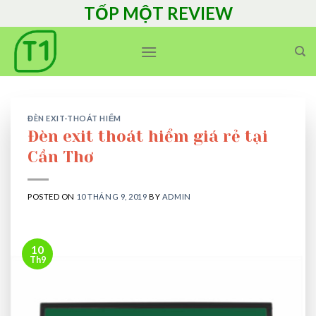
Skip
TỐP MỘT REVIEW
to
content
ĐÈN EXIT-THOÁT HIỂM
Đèn exit thoát hiểm giá rẻ tại
Cần Thơ
POSTED ON
10 THÁNG 9, 2019
BY
ADMIN
10
Th9