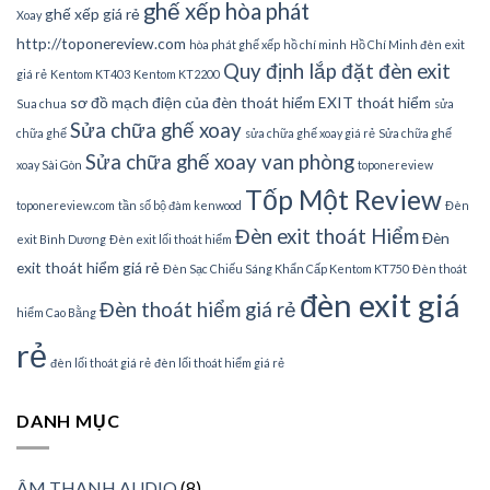
ghế xếp hòa phát
ghế xếp giá rẻ
Xoay
http://toponereview.com
hòa phát ghế xếp
hồ chí minh
Hồ Chí Minh đèn exit
Quy định lắp đặt đèn exit
giá rẻ
Kentom KT403
Kentom KT2200
sơ đồ mạch điện của đèn thoát hiểm EXIT thoát hiểm
Sua chua
sửa
Sửa chữa ghế xoay
chữa ghế
sửa chữa ghế xoay giá rẻ
Sửa chữa ghế
Sửa chữa ghế xoay van phòng
xoay Sài Gòn
toponereview
Tốp Một Review
toponereview.com
tần số bộ đàm kenwood
Đèn
Đèn exit thoát Hiểm
Đèn
exit Bình Dương
Đèn exit lối thoát hiểm
exit thoát hiểm giá rẻ
Đèn Sạc Chiếu Sáng Khẩn Cấp Kentom KT750
Đèn thoát
đèn exit giá
Đèn thoát hiểm giá rẻ
hiểm Cao Bằng
rẻ
đèn lối thoát giá rẻ
đèn lối thoát hiểm giá rẻ
DANH MỤC
ÂM THANH AUDIO
(8)