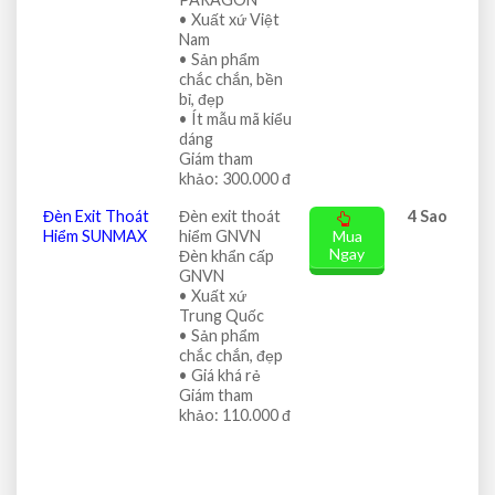
• Xuất xứ Việt
Nam
• Sản phẩm
chắc chắn, bền
bỉ, đẹp
• Ít mẫu mã kiểu
dáng
Giám tham
khảo: 300.000 đ
Đèn Exit Thoát
Đèn exit thoát
4 Sao
Hiểm SUNMAX
hiểm GNVN
Mua
Ngay
Đèn khẩn cấp
GNVN
• Xuất xứ
Trung Quốc
• Sản phẩm
chắc chắn, đẹp
• Giá khá rẻ
Giám tham
khảo: 110.000 đ