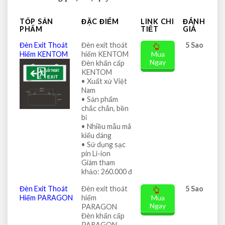
TỐP SẢN
ĐẶC ĐIỂM
LINK CHI
ĐÁNH
PHẨM
TIẾT
GIÁ
Đèn Exit Thoát
Đèn exit thoát
5 Sao
Hiểm KENTOM
hiểm KENTOM
Mua
Ngay
Đèn khẩn cấp
KENTOM
• Xuất xứ Việt
Nam
• Sản phẩm
chắc chắn, bền
bỉ
• Nhiều mẫu mã
kiểu dáng
• Sử dụng sạc
pin Li-ion
Giám tham
khảo: 260.000 đ
Đèn Exit Thoát
Đèn exit thoát
5 Sao
Hiểm PARAGON
hiểm
Mua
Ngay
PARAGON
Đèn khẩn cấp
PARAGON