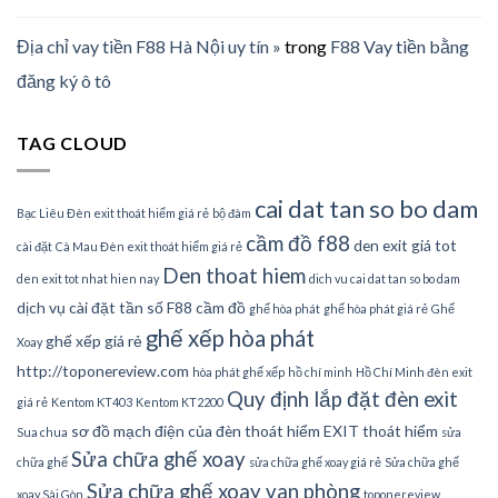
Địa chỉ vay tiền F88 Hà Nội uy tín »
trong
F88 Vay tiền bằng
đăng ký ô tô
TAG CLOUD
cai dat tan so bo dam
Bạc Liêu Đèn exit thoát hiểm giá rẻ
bộ đàm
cầm đồ f88
den exit giá tot
cài đặt
Cà Mau Đèn exit thoát hiểm giá rẻ
Den thoat hiem
den exit tot nhat hien nay
dich vu cai dat tan so bo dam
dịch vụ cài đặt tần số
F88 cầm đồ
ghế hòa phát
ghế hòa phát giá rẻ
Ghế
ghế xếp hòa phát
ghế xếp giá rẻ
Xoay
http://toponereview.com
hòa phát ghế xếp
hồ chí minh
Hồ Chí Minh đèn exit
Quy định lắp đặt đèn exit
giá rẻ
Kentom KT403
Kentom KT2200
sơ đồ mạch điện của đèn thoát hiểm EXIT thoát hiểm
Sua chua
sửa
Sửa chữa ghế xoay
chữa ghế
sửa chữa ghế xoay giá rẻ
Sửa chữa ghế
Sửa chữa ghế xoay van phòng
xoay Sài Gòn
toponereview