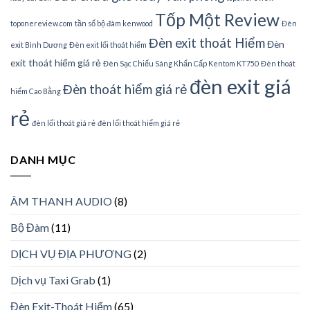
Tốp Một Review
toponereview.com
tần số bộ đàm kenwood
Đèn
Đèn exit thoát Hiểm
Đèn
exit Bình Dương
Đèn exit lối thoát hiểm
exit thoát hiểm giá rẻ
Đèn Sạc Chiếu Sáng Khẩn Cấp Kentom KT750
Đèn thoát
đèn exit giá
Đèn thoát hiểm giá rẻ
hiểm Cao Bằng
rẻ
đèn lối thoát giá rẻ
đèn lối thoát hiểm giá rẻ
DANH MỤC
ÂM THANH AUDIO
(8)
Bộ Đàm
(11)
DỊCH VỤ ĐỊA PHƯƠNG
(2)
Dịch vụ Taxi Grab
(1)
Đèn Exit-Thoát Hiểm
(65)