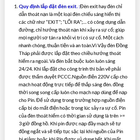
Quy định lắp đặt đèn exit. :
Đèn exit hay đèn chỉ
dẫn thoát nạn là một loại đèn chiếu sáng hiển thị
các chữ như “EXIT”; “LỐI RA”;… có công dụng dẫn
đường, chỉ hướng thoát nạn khi xảy ra sự cố; giúp
mọi người sơ tán ra khỏi vị trí có sự cố. Một cách
nhanh chóng, thuận tiện và an toàn.Vì Vậy đèn Đồng
Tháp phải được lắp đặt theo chiều hướng thoát
hiểm ra ngoài. Và đèn bắt buộc luôn luôn sáng
24/24. Khi lắp đặt cho công trình thì bản vẽ phải
được thẩm duyệt PCCC.Nguồn điện 220V cấp cho
mạch hoạt động trực tiếp để thắp sáng đèn. đồng
thời song song cấp luôn cho mạch nạp dùng để nạp
cho Pin. Để sử dụng trong trường hợp nguồn điện
cấp bị do mất điện hoặc trong lúc sảy ra sự cố. Pin
của đèn thoát hiểm có thời gian sử dụng là trên >=
3 giờ đồng hồ. Khi pin được nạp đầy mạch sẽ tự
động ngắt và sẽ tiếp tục sặc lại khi nguồn của Pin
bị giảm; hoặc khi Pin được sủ dụng hết. Khi mất