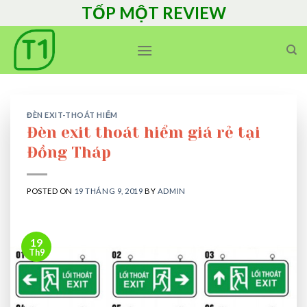
Skip
TỐP MỘT REVIEW
to
content
ĐÈN EXIT-THOÁT HIỂM
Đèn exit thoát hiểm giá rẻ tại
Đồng Tháp
POSTED ON
19 THÁNG 9, 2019
BY
ADMIN
19
Th9