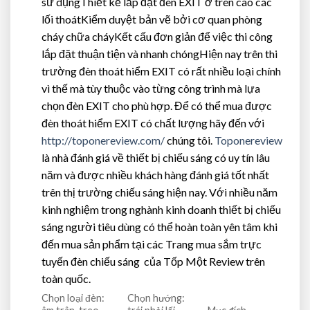
sử dụngThiết kế lắp đặt đèn EXIT ở trên cao các
lối thoátKiểm duyệt bản vẽ bởi cơ quan phòng
cháy chữa cháyKết cấu đơn giản để việc thi công
lắp đặt thuận tiện và nhanh chóngHiện nay trên thi
trường đèn thoát hiểm EXIT có rất nhiều loại chính
vì thế mà tùy thuộc vào từng công trình mà lựa
chọn đèn EXIT cho phù hợp. Để có thể mua được
đèn thoát hiểm EXIT có chất lượng hãy đến với
http://toponereview.com/
chúng tôi.
Toponereview
là nhà đánh giá về thiết bị chiếu sáng có uy tín lâu
năm và được nhiều khách hàng đánh giá tốt nhất
trên thị trường chiếu sáng hiện nay. Với nhiều năm
kinh nghiệm trong nghành kinh doanh thiết bị chiếu
sáng người tiêu dùng có thể hoàn toàn yên tâm khi
đến mua sản phẩm tại các Trang mua sắm trực
tuyến đèn chiếu sáng của Tốp Một Review trên
toàn quốc.
Chọn loại đèn:
Chọn hướng: