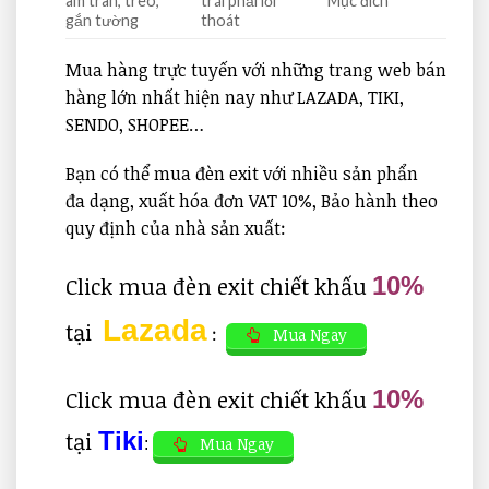
âm trân, treo,
trái phải lối
Mục đích
gắn tường
thoát
Mua hàng trực tuyến với những trang web bán
hàng lớn nhất hiện nay như LAZADA, TIKI,
SENDO, SHOPEE…
Bạn có thể mua đèn exit với nhiều sản phẩn
đa dạng, xuất hóa đơn VAT 10%, Bảo hành theo
quy định của nhà sản xuất:
Click mua đèn exit chiết khấu
10%
Lazada
tại
:
Mua Ngay
Click mua đèn exit chiết khấu
10%
tại
Tiki
Mua Ngay
: