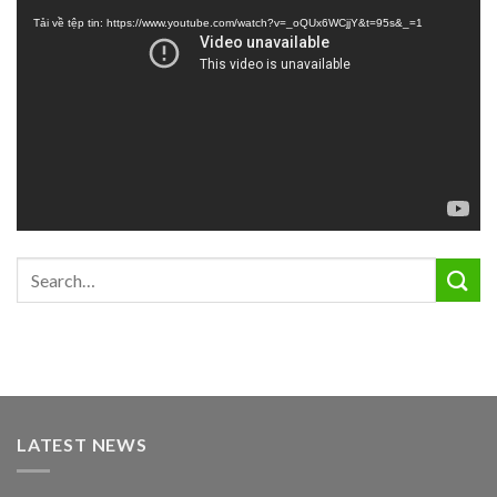
chơi
Tải về tệp tin: https://www.youtube.com/watch?v=_oQUx6WCjjY&t=95s&_=1
Video
LATEST NEWS