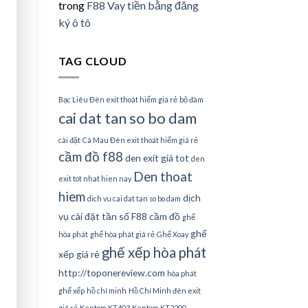
trong
F88 Vay tiền bằng đăng
ký ô tô
TAG CLOUD
Bạc Liêu Đèn exit thoát hiểm giá rẻ
bộ đàm
cai dat tan so bo dam
cài đặt
Cà Mau Đèn exit thoát hiểm giá rẻ
cầm đồ f88
den exit giá tot
den
Den thoat
exit tot nhat hien nay
hiem
dịch
dich vu cai dat tan so bo dam
vụ cài đặt tần số
F88 cầm đồ
ghế
ghế
hòa phát
ghế hòa phát giá rẻ
Ghế Xoay
ghế xếp hòa phát
xếp giá rẻ
http://toponereview.com
hòa phát
ghế xếp
hồ chí minh
Hồ Chí Minh đèn exit
giá rẻ
Kentom KT403
Kentom KT2200