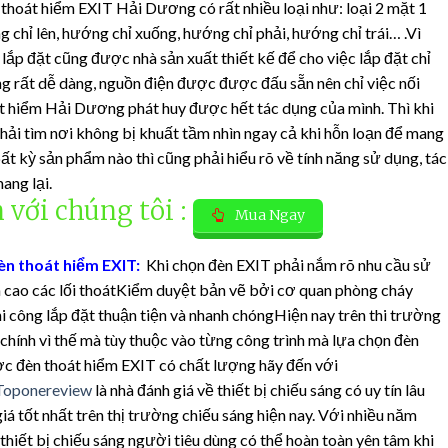
hoát hiểm EXIT Hải Dương có rất nhiều loại như: loại 2 mặt 1
 chỉ lên, hướng chỉ xuống, hướng chỉ phải, hướng chỉ trái… .Vì
 lắp đặt cũng được nhà sản xuất thiết kế để cho việc lắp đặt chỉ
 rất dễ dàng, nguồn điện được được đấu sẵn nên chỉ việc nối
át hiểm Hải Dương phát huy được hết tác dụng của mình. Thì khi
phải tìm nơi không bị khuất tầm nhìn ngay cả khi hỗn loạn để mang
bất kỳ sản phẩm nào thì cũng phải hiểu rõ về tính năng sử dụng, tác
ang lại.
 với chúng tôi :
Mua Ngay
èn thoát hiểm EXIT:
Khi chọn đèn EXIT phải nắm rõ nhu cầu sử
n cao các lối thoátKiểm duyệt bản vẽ bởi cơ quan phòng cháy
i công lắp đặt thuận tiện và nhanh chóngHiện nay trên thi trường
 chính vì thế mà tùy thuộc vào từng công trình mà lựa chọn đèn
c đèn thoát hiểm EXIT có chất lượng hãy đến với
Toponereview
là nhà đánh giá về thiết bị chiếu sáng có uy tín lâu
á tốt nhất trên thị trường chiếu sáng hiện nay. Với nhiều năm
hiết bị chiếu sáng người tiêu dùng có thể hoàn toàn yên tâm khi