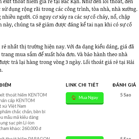
exit thoát hiểm giá rẻ tại Bắc Kạn. Như đèn lối thoát, đèn
c sử dụng rộng rãi trong các công trình, tòa nhà, nhà xưởng.
 nhiều người. Có nguy cơ xảy ra các sự cố cháy, nổ, chập
n này, chúng ta sẽ giảm được đáng kể tai nạn khi có sự cố
iá rẻ nhất thị trường hiện nay. Với đa dạng kiểu dáng, giá đã
i trang mua sắm để xuất hóa đơn. Và bảo hành theo nhà
ợc trả lại hàng trong vòng 3 ngày. Lối thoát giá rẻ tại Hải
h.
ĐIỂM
LINK CHI TIẾT
ĐÁNH GIÁ
xit thoát hiểm KENTOM
5 Sao
Mua Ngay
khẩn cấp KENTOM
t xứ Việt Nam
 phẩm chắc chắn, bền bỉ
ều mẫu mã kiểu dáng
ụng sạc pin Li-ion
tham khảo: 260.000 đ
xit thoát hiểm PARAGON
5 Sao