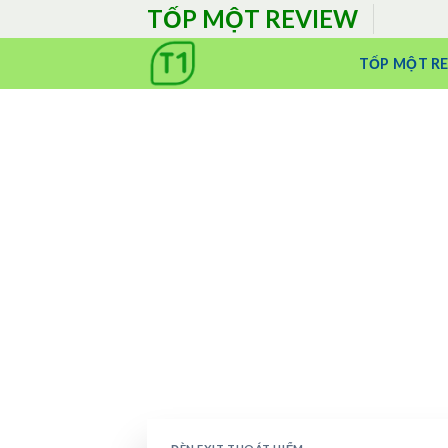
Skip
TỐP MỘT REVIEW
to
content
TỐP MỘT R