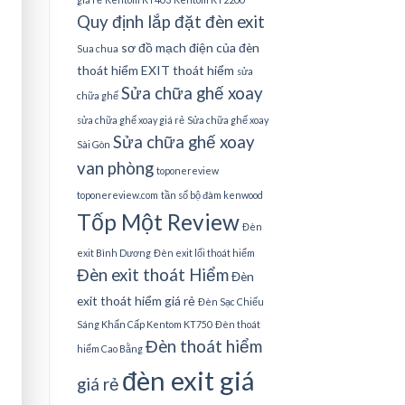
Quy định lắp đặt đèn exit
sơ đồ mạch điện của đèn
Sua chua
thoát hiểm EXIT thoát hiểm
sửa
Sửa chữa ghế xoay
chữa ghế
sửa chữa ghế xoay giá rẻ
Sửa chữa ghế xoay
Sửa chữa ghế xoay
Sài Gòn
van phòng
toponereview
toponereview.com
tần số bộ đàm kenwood
Tốp Một Review
Đèn
exit Bình Dương
Đèn exit lối thoát hiểm
Đèn exit thoát Hiểm
Đèn
exit thoát hiểm giá rẻ
Đèn Sạc Chiếu
Sáng Khẩn Cấp Kentom KT750
Đèn thoát
Đèn thoát hiểm
hiểm Cao Bằng
đèn exit giá
giá rẻ