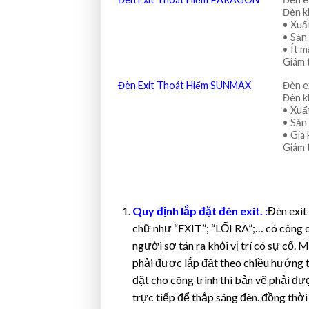
Đèn 
• Xuấ
• Sản
• Ít 
Giám 
Đèn Exit Thoát Hiểm SUNMAX
Đèn e
Đèn 
• Xuấ
• Sản
• Giá 
Giám 
Quy định lắp đặt đèn exit. :
Đèn exit 
chữ như “EXIT”; “LỐI RA”;… có công d
người sơ tán ra khỏi vị trí có sự cố.
phải được lắp đặt theo chiều hướng th
đặt cho công trình thì bản vẽ phải
trực tiếp để thắp sáng đèn. đồng thờ