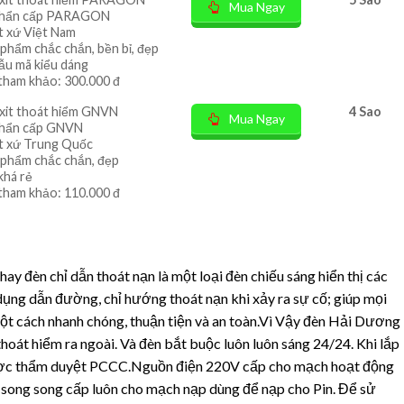
Mua Ngay
khẩn cấp PARAGON
t xứ Việt Nam
 phẩm chắc chắn, bền bỉ, đẹp
mẫu mã kiểu dáng
tham khảo: 300.000 đ
xit thoát hiểm GNVN
4 Sao
Mua Ngay
khẩn cấp GNVN
t xứ Trung Quốc
 phẩm chắc chắn, đẹp
khá rẻ
tham khảo: 110.000 đ
hay đèn chỉ dẫn thoát nạn là một loại đèn chiếu sáng hiển thị các
ụng dẫn đường, chỉ hướng thoát nạn khi xảy ra sự cố; giúp mọi
 Một cách nhanh chóng, thuận tiện và an toàn.Vì Vậy đèn Hải Dương
oát hiểm ra ngoài. Và đèn bắt buộc luôn luôn sáng 24/24. Khi lắp
 được thẩm duyệt PCCC.Nguồn điện 220V cấp cho mạch hoạt động
i song song cấp luôn cho mạch nạp dùng để nạp cho Pin. Để sử