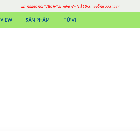
Em nghèo nói ''đạo lý'' ai nghe ?? - Thật thà mà sống qua ngày
EVIEW
SẢN PHẨM
TỬ VI