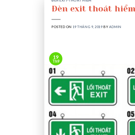
ĐÈN EXIT-THOÁT HIỂM
Đèn exit thoát hiểm
POSTED ON
19 THÁNG 9, 2019
BY
ADMIN
19
Th9