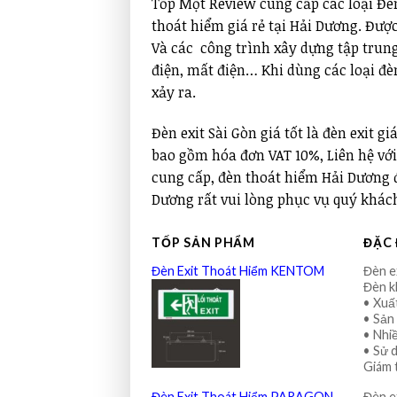
Tốp Một Review cung cấp các loại Đèn 
thoát hiểm giá rẻ tại Hải Dương. Đượ
Và các công trình xây dựng tập trung
điện, mất điện… Khi dùng các loại đè
xảy ra.
Đèn exit Sài Gòn giá tốt là đèn exit g
bao gồm hóa đơn VAT 10%, Liên hệ vớ
cung cấp, đèn thoát hiểm Hải Dương đư
Dương rất vui lòng phục vụ quý khác
TỐP SẢN PHẨM
ĐẶC 
Đèn Exit Thoát Hiểm KENTOM
Đèn e
Đèn 
• Xuấ
• Sản
• Nhi
• Sử d
Giám 
Đèn Exit Thoát Hiểm PARAGON
Đèn e