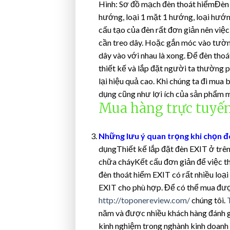
Hình: Sơ đồ mạch đèn thoát hiểmĐèn t
hướng, loại 1 mặt 1 hướng, loại hướng
cấu tạo của đèn rất đơn giản nên việc
cần treo dây. Hoặc gắn móc vào tường
dây vào với nhau là xong. Để đèn tho
thiết kế và lắp đặt người ta thường 
lại hiệu quả cao. Khi chúng ta đi mua 
dụng cũng như lợi ích của sản phẩm m
Mua hàng trực tuyến
Những lưu ý quan trọng khi chọn đ
dụngThiết kế lắp đặt đèn EXIT ở trê
chữa cháyKết cấu đơn giản để việc th
đèn thoát hiểm EXIT có rất nhiều loại
EXIT cho phù hợp. Để có thể mua đượ
http://toponereview.com/
chúng tôi.
năm và được nhiều khách hàng đánh gi
kinh nghiệm trong nghành kinh doanh t