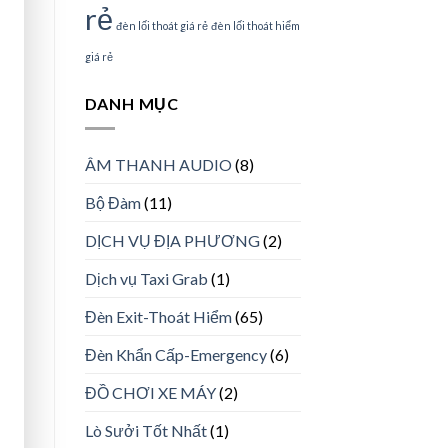
rẻ
đèn lối thoát giá rẻ
đèn lối thoát hiểm
giá rẻ
DANH MỤC
ÂM THANH AUDIO
(8)
Bộ Đàm
(11)
DỊCH VỤ ĐỊA PHƯƠNG
(2)
Dịch vụ Taxi Grab
(1)
Đèn Exit-Thoát Hiểm
(65)
Đèn Khẩn Cấp-Emergency
(6)
ĐỒ CHƠI XE MÁY
(2)
Lò Sưởi Tốt Nhất
(1)