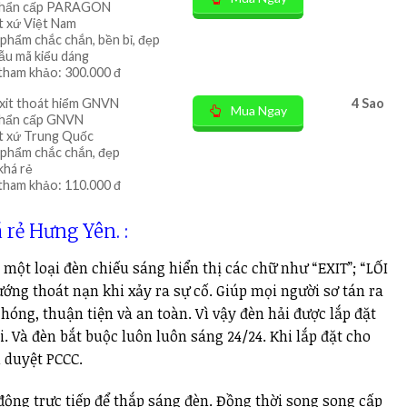
khẩn cấp PARAGON
t xứ Việt Nam
 phẩm chắc chắn, bền bỉ, đẹp
mẫu mã kiểu dáng
tham khảo: 300.000 đ
xit thoát hiểm GNVN
4 Sao
Mua Ngay
khẩn cấp GNVN
t xứ Trung Quốc
 phẩm chắc chắn, đẹp
khá rẻ
tham khảo: 110.000 đ
 rẻ Hưng Yên. :
 một loại đèn chiếu sáng hiển thị các chữ như “EXIT”; “LỐI
ng thoát nạn khi xảy ra sự cố. Giúp mọi người sơ tán ra
chóng, thuận tiện và an toàn. Vì vậy đèn hải được lắp đặt
. Và đèn bắt buộc luôn luôn sáng 24/24. Khi lắp đặt cho
 duyệt PCCC.
ộng trực tiếp để thắp sáng đèn. Đồng thời song song cấp