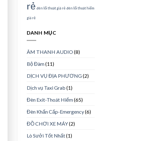
rẻ
đèn lối thoát giá rẻ
đèn lối thoát hiểm
giá rẻ
DANH MỤC
ÂM THANH AUDIO
(8)
Bộ Đàm
(11)
DỊCH VỤ ĐỊA PHƯƠNG
(2)
Dịch vụ Taxi Grab
(1)
Đèn Exit-Thoát Hiểm
(65)
Đèn Khẩn Cấp-Emergency
(6)
ĐỒ CHƠI XE MÁY
(2)
Lò Sưởi Tốt Nhất
(1)