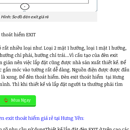
Hình: Sơ đồ đèn exit giá rẻ
 thoát hiểm EXIT
 rất nhiều loại như. Loại 2 mặt 1 hướng, loại 1 mặt 1 hướng,
 hướng chỉ phải, hướng chỉ trái…Vì cấu tạo của đèn exit
n giản nên việc lắp đặt cũng được nhà sản xuất thiết kế. Để
oặc gắn móc vào tường rất dễ dàng. Nguồn điện được được đấu
u là xong. Để đèn thoát hiểm. Đèn exit thoát hiểm tại Hưng
ình. Thì khi thiết kế và lắp đặt người ta thường phải tìm
Mua Ngay
n exit thoát hiểm giá rẻ tại Hưng Yên:
rõ nhu cầu sử dụngThiết kế lắp đặt đèn EXIT ở trên cao các