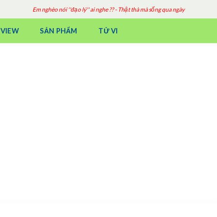
Em nghèo nói ''đạo lý'' ai nghe ?? - Thật thà mà sống qua ngày
EVIEW
SẢN PHẨM
TỬ VI