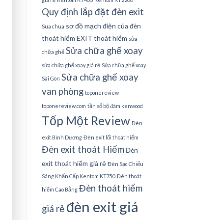
Quy định lắp đặt đèn exit
sơ đồ mạch điện của đèn
Sua chua
thoát hiểm EXIT thoát hiểm
sửa
Sửa chữa ghế xoay
chữa ghế
sửa chữa ghế xoay giá rẻ
Sửa chữa ghế xoay
Sửa chữa ghế xoay
Sài Gòn
van phòng
toponereview
toponereview.com
tần số bộ đàm kenwood
Tốp Một Review
Đèn
exit Bình Dương
Đèn exit lối thoát hiểm
Đèn exit thoát Hiểm
Đèn
exit thoát hiểm giá rẻ
Đèn Sạc Chiếu
Sáng Khẩn Cấp Kentom KT750
Đèn thoát
Đèn thoát hiểm
hiểm Cao Bằng
đèn exit giá
giá rẻ