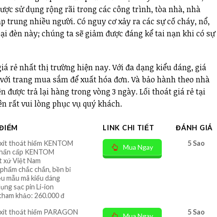
Được sử dụng rộng rãi trong các công trình, tòa nhà, nhà
p trung nhiều người. Có nguy cơ xảy ra các sự cố cháy, nổ,
ại đèn này; chúng ta sẽ giảm được đáng kể tai nạn khi có sự
giá rẻ nhất thị trường hiện nay. Với đa dạng kiểu dáng, giá
 với trang mua sắm để xuất hóa đơn. Và bảo hành theo nhà
 được trả lại hàng trong vòng 3 ngày. Lối thoát giá rẻ tại
ên rất vui lòng phục vụ quý khách.
ĐIỂM
LINK CHI TIẾT
ĐÁNH GIÁ
xit thoát hiểm KENTOM
5 Sao
Mua Ngay
khẩn cấp KENTOM
t xứ Việt Nam
 phẩm chắc chắn, bền bỉ
ều mẫu mã kiểu dáng
ụng sạc pin Li-ion
tham khảo: 260.000 đ
xit thoát hiểm PARAGON
5 Sao
Mua Ngay