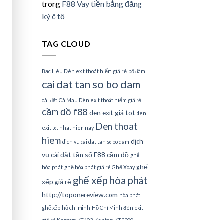
trong
F88 Vay tiền bằng đăng
ký ô tô
TAG CLOUD
Bạc Liêu Đèn exit thoát hiểm giá rẻ
bộ đàm
cai dat tan so bo dam
cài đặt
Cà Mau Đèn exit thoát hiểm giá rẻ
cầm đồ f88
den exit giá tot
den
Den thoat
exit tot nhat hien nay
hiem
dịch
dich vu cai dat tan so bo dam
vụ cài đặt tần số
F88 cầm đồ
ghế
ghế
hòa phát
ghế hòa phát giá rẻ
Ghế Xoay
ghế xếp hòa phát
xếp giá rẻ
http://toponereview.com
hòa phát
ghế xếp
hồ chí minh
Hồ Chí Minh đèn exit
giá rẻ
Kentom KT403
Kentom KT2200