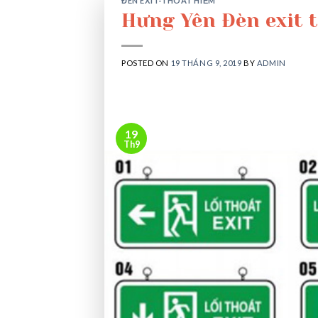
ĐÈN EXIT-THOÁT HIỂM
Hưng Yên Đèn exit t
POSTED ON
19 THÁNG 9, 2019
BY
ADMIN
19
Th9