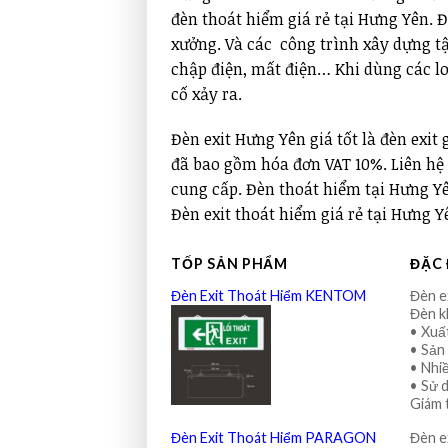
đèn thoát hiểm giá rẻ tại Hưng Yên. 
xưởng. Và các công trình xây dựng tậ
chập điện, mất điện… Khi dùng các lo
cố xảy ra.
Đèn exit Hưng Yên giá tốt là đèn exit 
đã bao gồm hóa đơn VAT 10%. Liên hệ
cung cấp. Đèn thoát hiểm tại Hưng Yên
Đèn exit thoát hiểm giá rẻ tại Hưng Y
TỐP SẢN PHẨM
ĐẶC 
Đèn Exit Thoát Hiểm KENTOM
Đèn e
Đèn 
• Xuấ
• Sản
• Nhi
• Sử d
Giám 
Đèn Exit Thoát Hiểm PARAGON
Đèn e