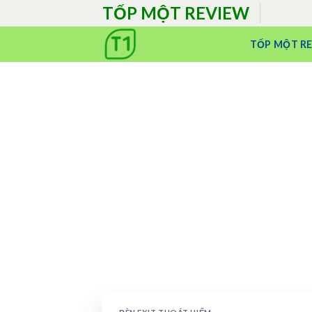
Skip
TỐP MỘT REVIEW
to
content
TỐP MỘT R