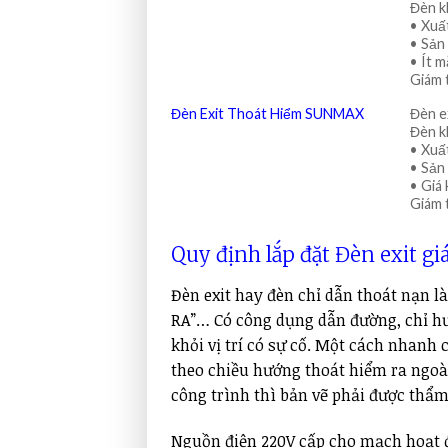
Đèn 
• Xuấ
• Sản
• Ít 
Giám 
Đèn Exit Thoát Hiểm SUNMAX
Đèn e
Đèn 
• Xuấ
• Sản
• Giá 
Giám 
Quy định lắp đặt Đèn exit giá
Đèn exit hay đèn chỉ dẫn thoát nạn là
RA”… Có công dụng dẫn đường, chỉ hướ
khỏi vị trí có sự cố. Một cách nhanh 
theo chiều hướng thoát hiểm ra ngoài
công trình thì bản vẽ phải được thẩm
Nguồn điện 220V cấp cho mạch hoạt đ