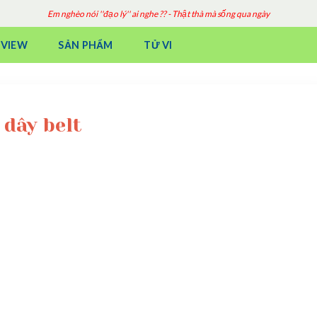
Em nghèo nói ''đạo lý'' ai nghe ?? - Thật thà mà sống qua ngày
EVIEW
SẢN PHẨM
TỬ VI
 dây belt