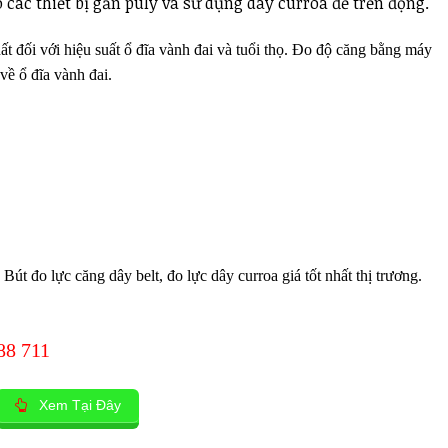
các thiết bị gắn puly và sử dụng dây curroa để trền động.
ất đối với hiệu suất ổ đĩa vành đai và tuổi thọ. Đo độ căng bằng máy
về ổ đĩa vành đai.
Bút đo lực căng dây belt, đo lực dây curroa giá tốt nhất thị trương.
88 711
Xem Tại Đây