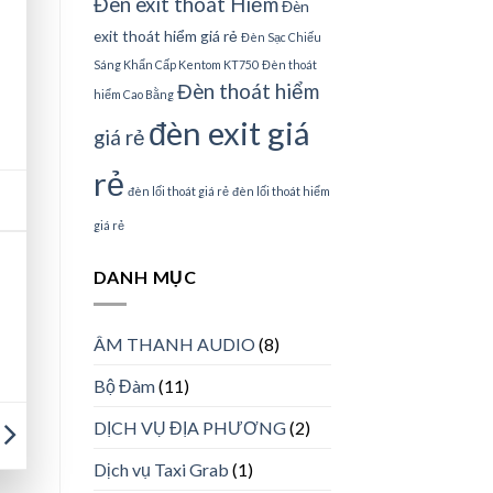
Đèn exit thoát Hiểm
Đèn
exit thoát hiểm giá rẻ
Đèn Sạc Chiếu
Sáng Khẩn Cấp Kentom KT750
Đèn thoát
Đèn thoát hiểm
hiểm Cao Bằng
đèn exit giá
giá rẻ
rẻ
đèn lối thoát giá rẻ
đèn lối thoát hiểm
giá rẻ
DANH MỤC
ÂM THANH AUDIO
(8)
Bộ Đàm
(11)
DỊCH VỤ ĐỊA PHƯƠNG
(2)
Dịch vụ Taxi Grab
(1)