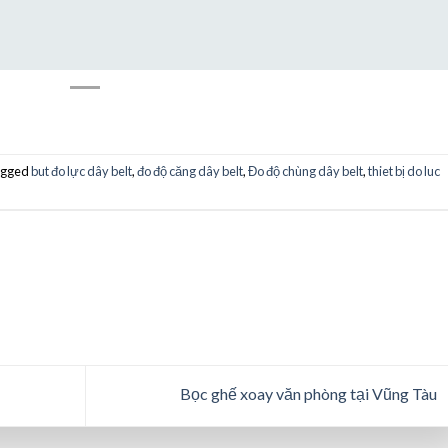
agged
but đo lực dây belt
,
đo độ căng dây belt
,
Đo độ chùng dây belt
,
thiet bị do luc
Bọc ghế xoay văn phòng tại Vũng Tàu