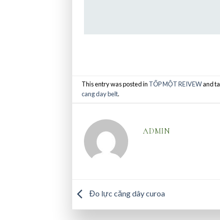
This entry was posted in
TỐP MỘT REIVEW
and t
cang day belt
.
ADMIN
Đo lực căng dây curoa