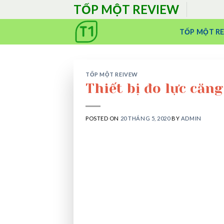
Skip
TỐP MỘT REVIEW
to
content
TỐP MỘT R
TỐP MỘT REIVEW
Thiết bị đo lực căng
POSTED ON
20 THÁNG 5, 2020
BY
ADMIN