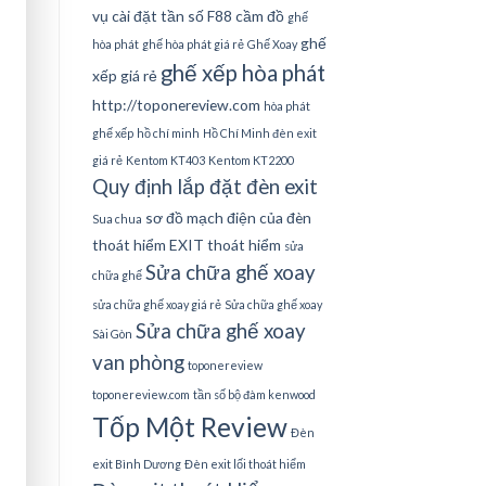
vụ cài đặt tần số
F88 cầm đồ
ghế
ghế
hòa phát
ghế hòa phát giá rẻ
Ghế Xoay
ghế xếp hòa phát
xếp giá rẻ
http://toponereview.com
hòa phát
ghế xếp
hồ chí minh
Hồ Chí Minh đèn exit
giá rẻ
Kentom KT403
Kentom KT2200
Quy định lắp đặt đèn exit
sơ đồ mạch điện của đèn
Sua chua
thoát hiểm EXIT thoát hiểm
sửa
Sửa chữa ghế xoay
chữa ghế
sửa chữa ghế xoay giá rẻ
Sửa chữa ghế xoay
Sửa chữa ghế xoay
Sài Gòn
van phòng
toponereview
toponereview.com
tần số bộ đàm kenwood
Tốp Một Review
Đèn
exit Bình Dương
Đèn exit lối thoát hiểm