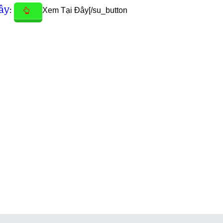
ây
:
Xem Tại Đây[/su_button