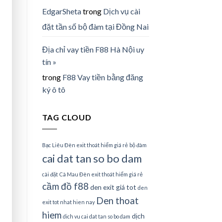
EdgarSheta
trong
Dịch vụ cài
đặt tần số bộ đàm tại Đồng Nai
Địa chỉ vay tiền F88 Hà Nội uy
tín »
trong
F88 Vay tiền bằng đăng
ký ô tô
TAG CLOUD
Bạc Liêu Đèn exit thoát hiểm giá rẻ
bộ đàm
cai dat tan so bo dam
cài đặt
Cà Mau Đèn exit thoát hiểm giá rẻ
cầm đồ f88
den exit giá tot
den
Den thoat
exit tot nhat hien nay
hiem
dịch
dich vu cai dat tan so bo dam