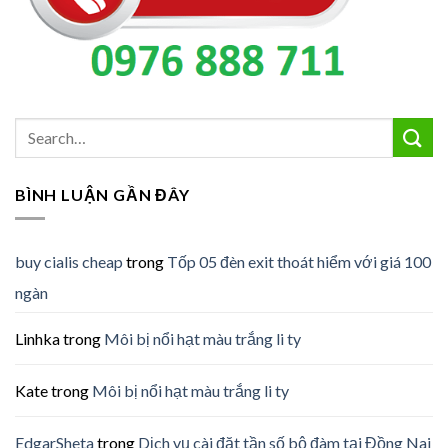
BÌNH LUẬN GẦN ĐÂY
buy cialis cheap
trong
Tốp 05 đèn exit thoát hiểm với giá 100
ngàn
Linhka
trong
Môi bị nổi hạt màu trắng li ty
Kate
trong
Môi bị nổi hạt màu trắng li ty
EdgarSheta
trong
Dịch vụ cài đặt tần số bộ đàm tại Đồng Nai