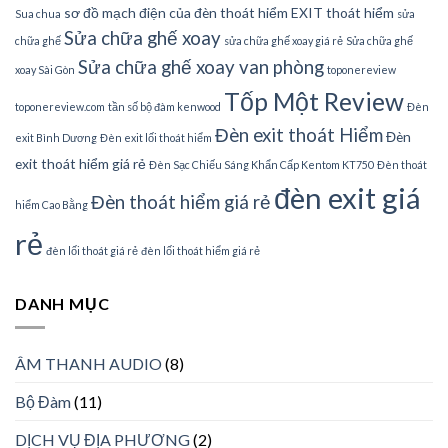
sơ đồ mạch điện của đèn thoát hiểm EXIT thoát hiểm
Sua chua
sửa
Sửa chữa ghế xoay
chữa ghế
sửa chữa ghế xoay giá rẻ
Sửa chữa ghế
Sửa chữa ghế xoay van phòng
xoay Sài Gòn
toponereview
Tốp Một Review
toponereview.com
tần số bộ đàm kenwood
Đèn
Đèn exit thoát Hiểm
Đèn
exit Bình Dương
Đèn exit lối thoát hiểm
exit thoát hiểm giá rẻ
Đèn Sạc Chiếu Sáng Khẩn Cấp Kentom KT750
Đèn thoát
đèn exit giá
Đèn thoát hiểm giá rẻ
hiểm Cao Bằng
rẻ
đèn lối thoát giá rẻ
đèn lối thoát hiểm giá rẻ
DANH MỤC
ÂM THANH AUDIO
(8)
Bộ Đàm
(11)
DỊCH VỤ ĐỊA PHƯƠNG
(2)