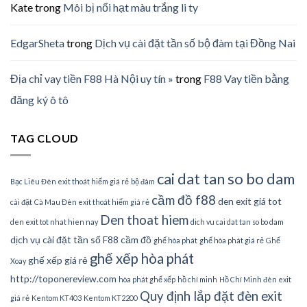
Kate
trong
Môi bị nổi hạt màu trắng li ty
EdgarSheta
trong
Dịch vụ cài đặt tần số bộ đàm tại Đồng Nai
Địa chỉ vay tiền F88 Hà Nội uy tín »
trong
F88 Vay tiền bằng
đăng ký ô tô
TAG CLOUD
cai dat tan so bo dam
Bạc Liêu Đèn exit thoát hiểm giá rẻ
bộ đàm
cầm đồ f88
den exit giá tot
cài đặt
Cà Mau Đèn exit thoát hiểm giá rẻ
Den thoat hiem
den exit tot nhat hien nay
dich vu cai dat tan so bo dam
dịch vụ cài đặt tần số
F88 cầm đồ
ghế hòa phát
ghế hòa phát giá rẻ
Ghế
ghế xếp hòa phát
ghế xếp giá rẻ
Xoay
http://toponereview.com
hòa phát ghế xếp
hồ chí minh
Hồ Chí Minh đèn exit
Quy định lắp đặt đèn exit
giá rẻ
Kentom KT403
Kentom KT2200