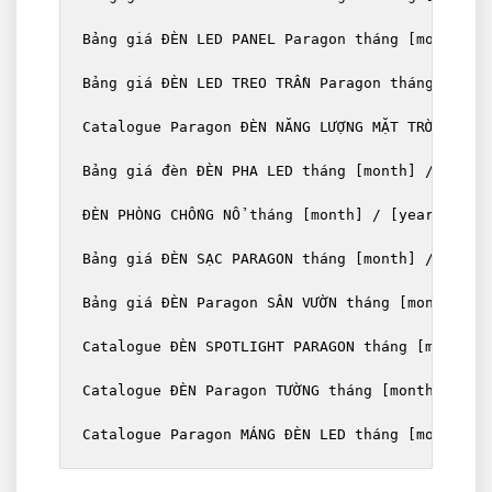
Bảng giá ĐÈN LED PANEL Paragon tháng [month] / 
Bảng giá ĐÈN LED TREO TRẦN Paragon tháng [month
Catalogue Paragon ĐÈN NĂNG LƯỢNG MẶT TRỜI tháng
Bảng giá đèn ĐÈN PHA LED tháng [month] / [year]
ĐÈN PHÒNG CHỐNG NỔ tháng [month] / [year]

Bảng giá ĐÈN SẠC PARAGON tháng [month] / [year]
Bảng giá ĐÈN Paragon SÂN VƯỜN tháng [month] / [
Catalogue ĐÈN SPOTLIGHT PARAGON tháng [month] /
Catalogue ĐÈN Paragon TƯỜNG tháng [month] / [ye
Catalogue Paragon MÁNG ĐÈN LED tháng [month] /