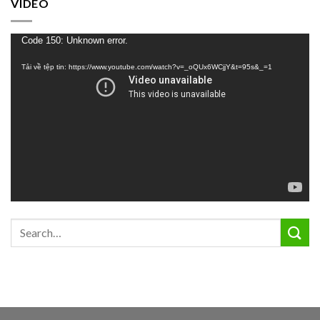
VIDEO
Trình
Code 150: Unknown error.
chơi
Tải về tệp tin: https://www.youtube.com/watch?v=_oQUx6WCjjY&t=95s&_=1
Video