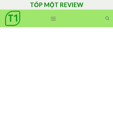
Skip
TỐP MỘT REVIEW
to
content