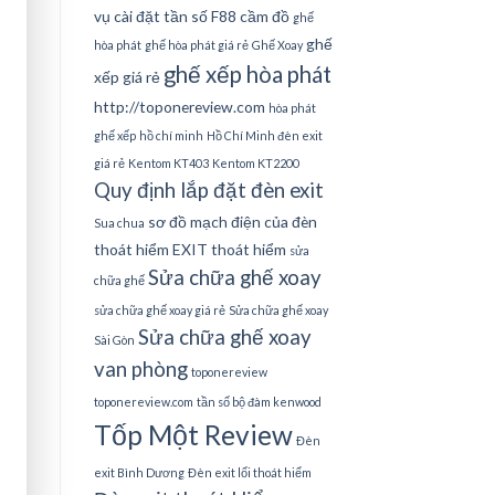
vụ cài đặt tần số
F88 cầm đồ
ghế
ghế
hòa phát
ghế hòa phát giá rẻ
Ghế Xoay
ghế xếp hòa phát
xếp giá rẻ
http://toponereview.com
hòa phát
ghế xếp
hồ chí minh
Hồ Chí Minh đèn exit
giá rẻ
Kentom KT403
Kentom KT2200
Quy định lắp đặt đèn exit
sơ đồ mạch điện của đèn
Sua chua
thoát hiểm EXIT thoát hiểm
sửa
Sửa chữa ghế xoay
chữa ghế
sửa chữa ghế xoay giá rẻ
Sửa chữa ghế xoay
Sửa chữa ghế xoay
Sài Gòn
van phòng
toponereview
toponereview.com
tần số bộ đàm kenwood
Tốp Một Review
Đèn
exit Bình Dương
Đèn exit lối thoát hiểm