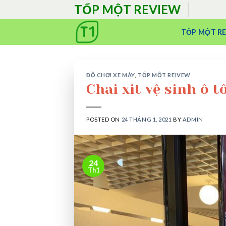
Skip
TỐP MỘT REVIEW
to
content
TỐP MỘT R
ĐỒ CHƠI XE MÁY
,
TỐP MỘT REIVEW
Chai xit vệ sinh ô t
POSTED ON
24 THÁNG 1, 2021
BY
ADMIN
24
Th1