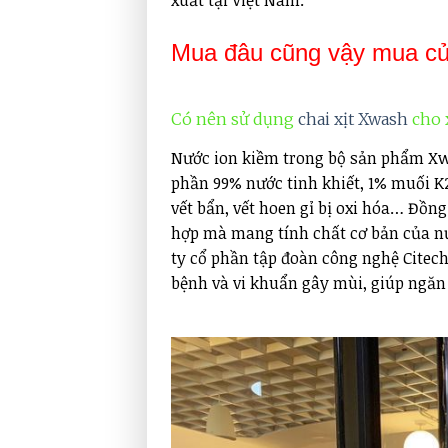
Mua đâu cũng vậy mua c
Có nên sử dụng
chai xịt Xwash
cho 
Nước ion kiềm trong bộ sản phẩm Xwa
phần 99% nước tinh khiết, 1% muối K
vết bẩn, vết hoen gỉ bị oxi hóa… Đồ
hợp mà mang tính chất cơ bản của nư
ty cổ phần tập đoàn công nghệ Citech
bệnh và vi khuẩn gây mùi, giúp ngăn q