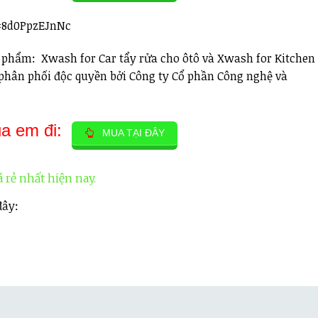
=8d0PpzEJnNc
 phẩm: Xwash for Car tẩy rửa cho ôtô và Xwash for Kitchen
phân phối độc quyền bởi Công ty Cổ phần Công nghệ và
ủa em đi:
MUA TẠI ĐÂY
 rẻ nhất hiện nay.
đây: