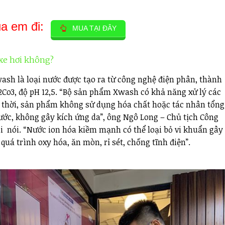
ủa em đi:
MUA TẠI ĐÂY
xe hơi không?
sh là loại nước được tạo ra từ công nghệ điện phân, thành
2Co3, độ pH 12,5. “Bộ sản phẩm Xwash có khả năng xử lý các
ng thời, sản phẩm không sử dụng hóa chất hoặc tác nhân tổng
ớc, không gây kích ứng da”, ông Ngô Long – Chủ tịch Công
i nói. “Nước ion hóa kiềm mạnh có thể loại bỏ vi khuẩn gây
uá trình oxy hóa, ăn mòn, rỉ sét, chống tĩnh điện”.