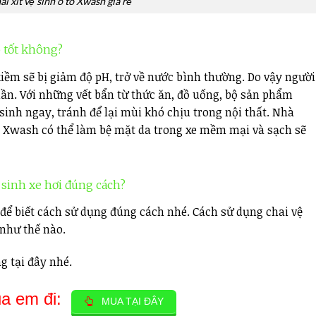
ai xit vệ sinh ô tô Xwash giá rẻ
ó tốt không?
kiềm sẽ bị giảm độ pH, trở về nước bình thường. Do vậy người
lần. Với những vết bẩn từ thức ăn, đồ uống, bộ sản phẩm
sinh ngay, tránh để lại mùi khó chịu trong nội thất. Nhà
ng Xwash có thể làm bệ mặt da trong xe mềm mại và sạch sẽ
 sinh xe hơi đúng cách?
để biết cách sử dụng đúng cách nhé. Cách sử dụng chai vệ
 như thế nào.
 tại đây nhé.
ủa em đi:
MUA TẠI ĐÂY