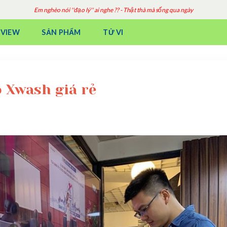
Em nghèo nói ''đạo lý'' ai nghe ?? - Thật thà mà sống qua ngày
EVIEW
SẢN PHẨM
TỬ VI
ô Xwash giá rẻ