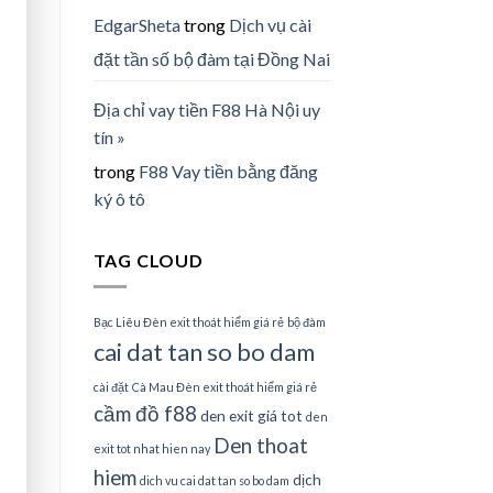
EdgarSheta
trong
Dịch vụ cài
đặt tần số bộ đàm tại Đồng Nai
Địa chỉ vay tiền F88 Hà Nội uy
tín »
trong
F88 Vay tiền bằng đăng
ký ô tô
TAG CLOUD
Bạc Liêu Đèn exit thoát hiểm giá rẻ
bộ đàm
cai dat tan so bo dam
cài đặt
Cà Mau Đèn exit thoát hiểm giá rẻ
cầm đồ f88
den exit giá tot
den
Den thoat
exit tot nhat hien nay
hiem
dịch
dich vu cai dat tan so bo dam