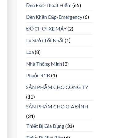
Đèn Exit-Thoát Hiểm
(65)
Đèn Khẩn Cấp-Emergency
(6)
ĐỒ CHƠI XE MÁY
(2)
Lò Sưởi Tốt Nhất
(1)
Loa
(8)
Nhà Thông Minh
(3)
Phuộc RCB
(1)
SẢN PHẨM CHO CÔNG TY
(11)
SẢN PHẨM CHO GIA ĐÌNH
(34)
Thiết Bị Gia Dụng
(31)
Thiết Bị Nhà Bếp
(6)