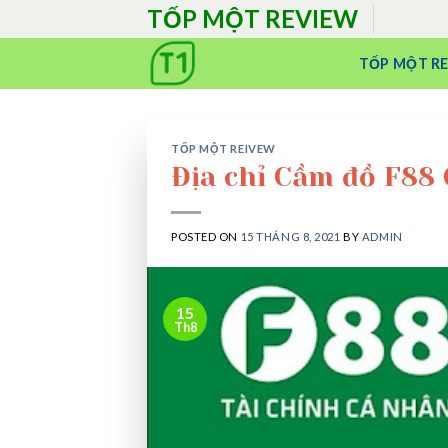
Skip
TỐP MỘT REVIEW
to
content
TỐP MỘT R
TỐP MỘT REIVEW
Địa chỉ Cầm đồ F88 
POSTED ON
15 THÁNG 8, 2021
BY
ADMIN
15
Th8