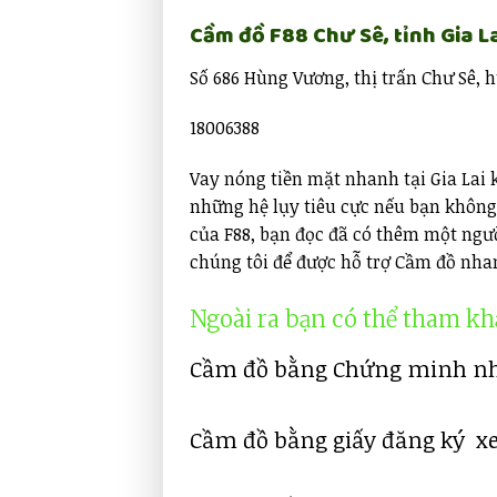
Cầm đồ F88 Chư Sê, tỉnh Gia L
Số 686 Hùng Vương, thị trấn Chư Sê, h
18006388
Vay nóng tiền mặt nhanh tại Gia Lai
những hệ lụy tiêu cực nếu bạn không
của F88, bạn đọc đã có thêm một ngườ
chúng tôi để được hỗ trợ Cầm đồ nhan
Ngoài ra bạn có thể tham kh
Cầm đồ bằng Chứng minh n
Cầm đồ bằng giấy đăng ký xe