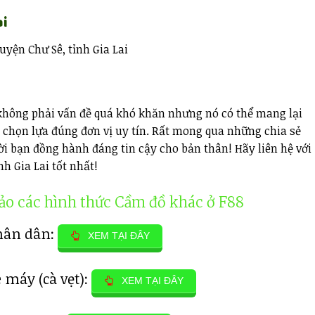
ai
uyện Chư Sê, tỉnh Gia Lai
 không phải vấn đề quá khó khăn nhưng nó có thể mang lại
 chọn lựa đúng đơn vị uy tín. Rất mong qua những chia sẻ
i bạn đồng hành đáng tin cậy cho bản thân! Hãy liên hệ với
h Gia Lai tốt nhất!
ảo các hình thức Cầm đồ khác ở F88
hân dân:
XEM TẠI ĐÂY
 máy (cà vẹt):
XEM TẠI ĐÂY