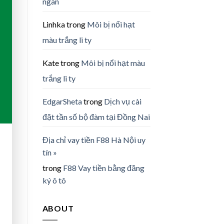
ngàn
Linhka
trong
Môi bị nổi hạt
màu trắng li ty
Kate
trong
Môi bị nổi hạt màu
trắng li ty
EdgarSheta
trong
Dịch vụ cài
đặt tần số bộ đàm tại Đồng Nai
Địa chỉ vay tiền F88 Hà Nội uy
tín »
trong
F88 Vay tiền bằng đăng
ký ô tô
ABOUT