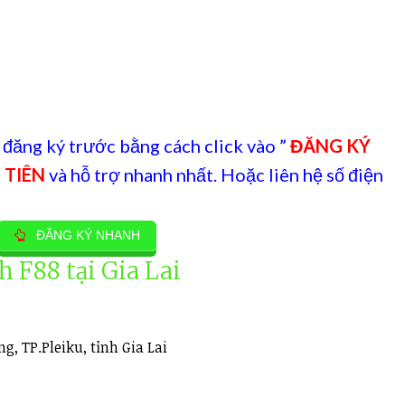
đăng ký trước bằng cách click vào ”
ĐĂNG KÝ
 TIÊN
và hỗ trợ nhanh nhất. Hoặc liên hệ số điện
ĐĂNG KÝ NHANH
h F88 tại Gia Lai
, TP.Pleiku, tỉnh Gia Lai