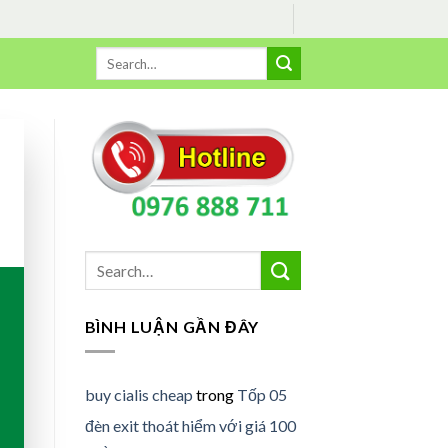
BÌNH LUẬN GẦN ĐÂY
buy cialis cheap
trong
Tốp 05
đèn exit thoát hiểm với giá 100